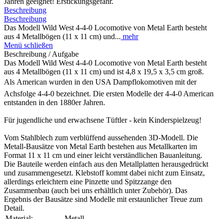
Jahren geeignet! Erstickungsgefahr.
Beschreibung
Beschreibung
Das Modell Wild West 4-4-0 Locomotive von Metal Earth besteht
aus 4 Metallbögen (11 x 11 cm) und...
mehr
Menü schließen
Beschreibung / Aufgabe
Das Modell Wild West 4-4-0 Locomotive von Metal Earth besteht
aus 4 Metallbögen (11 x 11 cm) und ist 4,8 x 19,5 x 3,5 cm groß.
Als American wurden in den USA Dampflokomotiven mit der
Achsfolge 4-4-0 bezeichnet. Die ersten Modelle der 4-4-0 American
entstanden in den 1880er Jahren.
Für jugendliche und erwachsene Tüftler - kein Kinderspielzeug!
Vom Stahlblech zum verblüffend aussehenden 3D-Modell. Die
Metall-Bausätze von Metal Earth bestehen aus Metallkarten im
Format 11 x 11 cm und einer leicht verständlichen Bauanleitung.
Die Bauteile werden einfach aus den Metallplatten herausgedrückt
und zusammengesetzt. Klebstoff kommt dabei nicht zum Einsatz,
allerdings erleichtern eine Pinzette und Spitzzange den
Zusammenbau (auch bei uns erhältlich unter Zubehör). Das
Ergebnis der Bausätze sind Modelle mit erstaunlicher Treue zum
Detail.
Material:
Metall