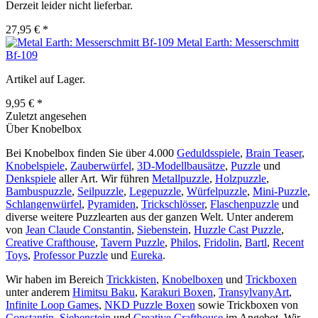
Derzeit leider nicht lieferbar.
27,95 € *
Metal Earth: Messerschmitt
Bf-109
Artikel auf Lager.
9,95 € *
Zuletzt angesehen
Über Knobelbox
Bei Knobelbox finden Sie über 4.000
Geduldsspiele
,
Brain Teaser
,
Knobelspiele
,
Zauberwürfel
,
3D-Modellbausätze
,
Puzzle
und
Denkspiele
aller Art. Wir führen
Metallpuzzle
,
Holzpuzzle
,
Bambuspuzzle
,
Seilpuzzle
,
Legepuzzle
,
Würfelpuzzle
,
Mini-Puzzle
,
Schlangenwürfel
,
Pyramiden
,
Trickschlösser
,
Flaschenpuzzle
und
diverse weitere Puzzlearten aus der ganzen Welt. Unter anderem
von
Jean Claude Constantin
,
Siebenstein
,
Huzzle Cast Puzzle
,
Creative Crafthouse
,
Tavern Puzzle
,
Philos
,
Fridolin
,
Bartl
,
Recent
Toys
,
Professor Puzzle
und
Eureka
.
Wir haben im Bereich
Trickkisten
,
Knobelboxen
und
Trickboxen
unter anderem
Himitsu Baku
,
Karakuri Boxen
,
TransylvanyArt
,
Infinite Loop Games
,
NKD Puzzle Boxen
sowie Trickboxen von
Constantin
,
Siebenstein
und
Creative Crafthouse
im Angebot. Wir