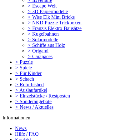
>
IDventure
>
Escape Welt
>
3D Papiermodelle
>
Wise Elk Mini Bricks
>
NKD Puzzle Trickboxen
>
Franzis Elektro-Bausätze
>
Kugelbahnen
>
Solarmodelle
>
Schiffe aus Holz
>
Origami
>
Carapaces
>
Puzzle
>
Spiele
>
Für Kinder
>
Schach
>
Refurbished
>
Auslaufartikel
>
Einzelstücke / Restposten
>
Sonderangebote
>
News / Aktuelles
Informationen
News
Hilfe / FAQ
Kontakt