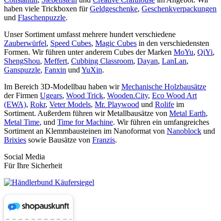
haben viele Trickboxen für
Geldgeschenke
,
Geschenkverpackungen
und
Flaschenpuzzle
.
Unser Sortiment umfasst mehrere hundert verschiedene
Zauberwürfel
,
Speed Cubes
,
Magic Cubes
in den verschiedensten
Formen. Wir führen unter anderem Cubes der Marken
MoYu
,
QiYi
,
ShengShou
,
Meffert
,
Cubbing Classroom
,
Dayan
,
LanLan
,
Ganspuzzle
,
Fanxin
und
YuXin
.
Im Bereich 3D-Modellbau haben wir
Mechanische Holzbausätze
der Firmen
Ugears
,
Wood Trick
,
Wooden.City
,
Eco Wood Art
(EWA)
,
Rokr
,
Veter Models
,
Mr. Playwood
und
Rolife
im
Sortiment. Außerdem führen wir Metallbausätze von
Metal Earth
,
Metal Time
, und
Time for Machine
. Wir führen ein umfangreiches
Sortiment an Klemmbausteinen im Nanoformat von
Nanoblock
und
Brixies
sowie Bausätze von
Franzis
.
Social Media
Für Ihre Sicherheit