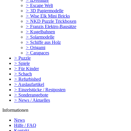
>
IDventure
>
Escape Welt
>
3D Papiermodelle
>
Wise Elk Mini Bricks
>
NKD Puzzle Trickboxen
>
Franzis Elektro-Bausätze
>
Kugelbahnen
>
Solarmodelle
>
Schiffe aus Holz
>
Origami
>
Carapaces
>
Puzzle
>
Spiele
>
Für Kinder
>
Schach
>
Refurbished
>
Auslaufartikel
>
Einzelstücke / Restposten
>
Sonderangebote
>
News / Aktuelles
Informationen
News
Hilfe / FAQ
Kontakt