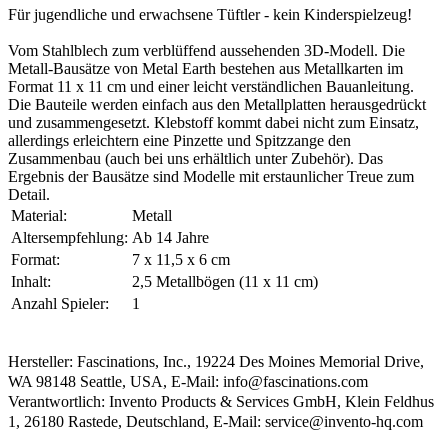
Für jugendliche und erwachsene Tüftler - kein Kinderspielzeug!
Vom Stahlblech zum verblüffend aussehenden 3D-Modell. Die
Metall-Bausätze von Metal Earth bestehen aus Metallkarten im
Format 11 x 11 cm und einer leicht verständlichen Bauanleitung.
Die Bauteile werden einfach aus den Metallplatten herausgedrückt
und zusammengesetzt. Klebstoff kommt dabei nicht zum Einsatz,
allerdings erleichtern eine Pinzette und Spitzzange den
Zusammenbau (auch bei uns erhältlich unter Zubehör). Das
Ergebnis der Bausätze sind Modelle mit erstaunlicher Treue zum
Detail.
Material:
Metall
Altersempfehlung:
Ab 14 Jahre
Format:
7 x 11,5 x 6 cm
Inhalt:
2,5 Metallbögen (11 x 11 cm)
Anzahl Spieler:
1
Hersteller: Fascinations, Inc., 19224 Des Moines Memorial Drive,
WA 98148 Seattle, USA, E-Mail: info@fascinations.com
Verantwortlich: Invento Products & Services GmbH, Klein Feldhus
1, 26180 Rastede, Deutschland, E-Mail: service@invento-hq.com