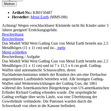
Merken
Artikel-Nr.:
KB0150487
Hersteller:
Metal Earth
(MMS188)
Achtung! Wegen verschluckbarer Kleinteile nicht für Kinder unter 3
Jahren geeignet! Erstickungsgefahr.
Beschreibung
Beschreibung
Das Modell Wild West Gatling Gun von Metal Earth besteht aus 2,5
Metallbögen (11 x 11 cm) und ist...
mehr
Menü schließen
Beschreibung / Aufgabe
Das Modell Wild West Gatling Gun von Metal Earth besteht aus 2,5
Metallbögen (11 x 11 cm) und ist 7 x 11,5 x 6 cm groß. Gatling-
Waffen sind automatische Schusswaffen, deren
Nachlademechanismus mittels der Rotation des um eine Drehachse
angeordneten Laufbündels betrieben wird. Alle heutigen Gatling-
Waffen sind Weiterentwicklungen der Gatling Gun, die 1861
während des Amerikanischen Bürgerkriegs vom US-amerikanischen
Erfinder Richard Gatling erfunden wurde. Die ursprüngliche
Gatling verfügte über sechs Läufe, was eine Überhitzung der
Gewehrläufe verhinderte. Die Patronen wurden durch die
Schwerkraft von oben in die Kanone befördert.