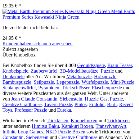
19,95 € *
Metal Earth:
Premium Series Kawasaki Ninja Green
Derzeit leider nicht lieferbar.
24,95 € *
Kunden haben sich auch angesehen
Zuletzt angesehen
Über Knobelbox
Bei Knobelbox finden Sie über 4.000
Geduldsspiele
,
Brain Teaser
,
Knobelspiele
,
Zauberwürfel
,
3D-Modellbausätze
,
Puzzle
und
Denkspiele
aller Art. Wir führen
Metallpuzzle
,
Holzpuzzle
,
Bambuspuzzle
,
Seilpuzzle
,
Legepuzzle
,
Würfelpuzzle
,
Mini-Puzzle
,
Schlangenwürfel
,
Pyramiden
,
Trickschlösser
,
Flaschenpuzzle
und
diverse weitere Puzzlearten aus der ganzen Welt. Unter anderem
von
Jean Claude Constantin
,
Siebenstein
,
Huzzle Cast Puzzle
,
Creative Crafthouse
,
Tavern Puzzle
,
Philos
,
Fridolin
,
Bartl
,
Recent
Toys
,
Professor Puzzle
und
Eureka
.
Wir haben im Bereich
Trickkisten
,
Knobelboxen
und
Trickboxen
unter anderem
Himitsu Baku
,
Karakuri Boxen
,
TransylvanyArt
,
Infinite Loop Games
,
NKD Puzzle Boxen
sowie Trickboxen von
Constantin
,
Siebenstein
und
Creative Crafthouse
im Angebot. Wir