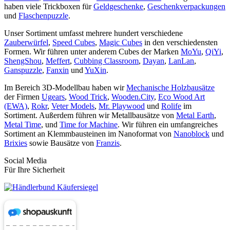
haben viele Trickboxen für
Geldgeschenke
,
Geschenkverpackungen
und
Flaschenpuzzle
.
Unser Sortiment umfasst mehrere hundert verschiedene
Zauberwürfel
,
Speed Cubes
,
Magic Cubes
in den verschiedensten
Formen. Wir führen unter anderem Cubes der Marken
MoYu
,
QiYi
,
ShengShou
,
Meffert
,
Cubbing Classroom
,
Dayan
,
LanLan
,
Ganspuzzle
,
Fanxin
und
YuXin
.
Im Bereich 3D-Modellbau haben wir
Mechanische Holzbausätze
der Firmen
Ugears
,
Wood Trick
,
Wooden.City
,
Eco Wood Art
(EWA)
,
Rokr
,
Veter Models
,
Mr. Playwood
und
Rolife
im
Sortiment. Außerdem führen wir Metallbausätze von
Metal Earth
,
Metal Time
, und
Time for Machine
. Wir führen ein umfangreiches
Sortiment an Klemmbausteinen im Nanoformat von
Nanoblock
und
Brixies
sowie Bausätze von
Franzis
.
Social Media
Für Ihre Sicherheit