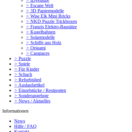
>
IDventure
>
Escape Welt
>
3D Papiermodelle
>
Wise Elk Mini Bricks
>
NKD Puzzle Trickboxen
>
Franzis Elektro-Bausätze
>
Kugelbahnen
>
Solarmodelle
>
Schiffe aus Holz
>
Origami
>
Carapaces
>
Puzzle
>
Spiele
>
Für Kinder
>
Schach
>
Refurbished
>
Auslaufartikel
>
Einzelstücke / Restposten
>
Sonderangebote
>
News / Aktuelles
Informationen
News
Hilfe / FAQ
Kontakt