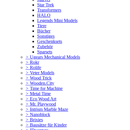
Star Trek
Transformers
HALO
Legends Mini Models
Tiere
Bücher
Sonstiges
Geschenksets
Zubehör
Sparsets
>
Ugears Mechanical Models
>
Rokr
>
Rolife
>
Veter Models
>
Wood Trick
>
Wooden.City
>
Time for Machine
>
Metal Time
>
Eco Wood Art
>
Mr. Playwood
>
Intrism Marble Maze
>
Nanoblock
>
Brixies
>
Bausätze für Kinder