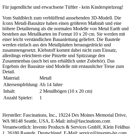
Für jugendliche und erwachsene Tüftler - kein Kinderspielzeug!
Vom Stahlblech zum verblüffend aussehenden 3D-Modell. Die
Iconx Metall-Bausätze haben einen größeren Maßstab und eine
höhere Detailierung als die normalen Modelle von Metal Earth und
bestehen aus Metallkarten im Format 10 x 20 cm. Sie werden mit
einer leicht verständlichen Bauanleitung geliefert. Die Bauteile
werden einfach aus den Metallplatten herausgedrückt und
zusammengesetzt. Klebstoff kommt dabei nicht zum Einsatz,
allerdings erleichtern eine Pinzette und Spitzzange den
Zusammenbau (auch bei uns erhältlich unter Zubehör). Das
Ergebnis der Bausätze sind Modelle mit erstaunlicher Treue zum
Detail.
Material:
Metall
Altersempfehlung:
Ab 14 Jahre
Inhalt:
2 Metallbögen (10 x 20 cm)
Anzahl Spieler:
1
Hersteller: Fascinations, Inc., 19224 Des Moines Memorial Drive,
WA 98148 Seattle, USA, E-Mail: info@fascinations.com
Verantwortlich: Invento Products & Services GmbH, Klein Feldhus
1, 26180 Rastede, Deutschland, E-Mail: service@invento-hq.com