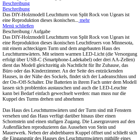
Beschreibung
Beschreibung
Das DIY-Holzmodell Leuchtturm von Split Rock von Ugears ist
eine Reproduktion dieses ikonischen...
mehr
Menü schließen
Beschreibung / Aufgabe
Das DIY-Holzmodell Leuchtturm von Split Rock von Ugears ist
eine Reproduktion dieses ikonischen Leuchtfeuers von Minnesota,
mit einem achteckigen Turm und dem angebauten Haus des
Leuchtturmwärters. Mit seinem warmen LED-Licht (die Versorgung
erfolgt über USB-C (Smartphone-Ladekabel) oder drei AA-Zellen)
dient das Modell gleichzeitig als Nachtlicht für Ihr Zuhause, das
Büro oder das Kinderzimmer. An der Seite des entzückenden
Hauses, in der Nähe des Sockels, findet sich der Ladeanschluss und
der On-/Off-Schalter. Die Batterien in ihrem Fach unter dem Modell
lassen sich problemlos austauschen und auch die LED-Leuchte
kann bei Bedarf einfach gewechselt werden: man muss nur die
Kuppel des Turms drehen und abnehmen
Das Haus des Leuchtturmwärters und der Turm sind mit Fenstern
versehen und das Haus verfügt darüber hinaus über einen
Schornstein und einen stufigen Zugang. Die Lasergravuren auf den
Außenflächen reproduzieren das Aussehen von Stein und
Mauerwerk. Neben der abdrehbaren Kuppel öffnet und schließt sich
die Eingangstür des Hauses des Leuchtturmwärters mithilfe eines