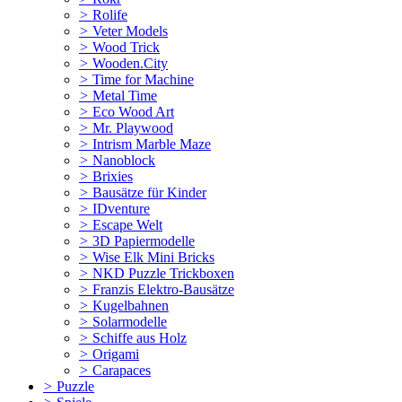
>
Rolife
>
Veter Models
>
Wood Trick
>
Wooden.City
>
Time for Machine
>
Metal Time
>
Eco Wood Art
>
Mr. Playwood
>
Intrism Marble Maze
>
Nanoblock
>
Brixies
>
Bausätze für Kinder
>
IDventure
>
Escape Welt
>
3D Papiermodelle
>
Wise Elk Mini Bricks
>
NKD Puzzle Trickboxen
>
Franzis Elektro-Bausätze
>
Kugelbahnen
>
Solarmodelle
>
Schiffe aus Holz
>
Origami
>
Carapaces
>
Puzzle