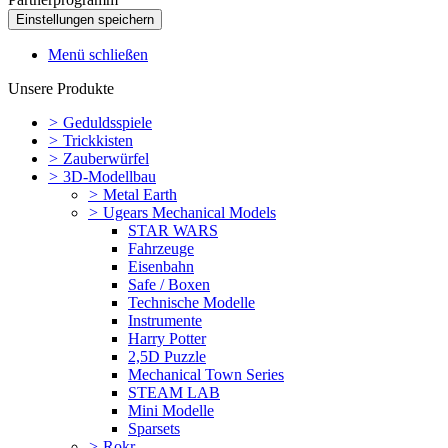
Menü schließen
Unsere Produkte
>
Geduldsspiele
>
Trickkisten
>
Zauberwürfel
>
3D-Modellbau
>
Metal Earth
>
Ugears Mechanical Models
STAR WARS
Fahrzeuge
Eisenbahn
Safe / Boxen
Technische Modelle
Instrumente
Harry Potter
2,5D Puzzle
Mechanical Town Series
STEAM LAB
Mini Modelle
Sparsets
>
Rokr