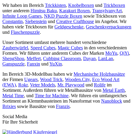
Wir haben im Bereich
Trickkisten
,
Knobelboxen
und
Trickboxen
unter anderem
Himitsu Baku
,
Karakuri Boxen
,
TransylvanyArt
,
Infinite Loop Games
,
NKD Puzzle Boxen
sowie Trickboxen von
Constantin
,
Siebenstein
und
Creative Crafthouse
im Angebot. Wir
haben viele Trickboxen für
Geldgeschenke
,
Geschenkverpackungen
und
Flaschenpuzzle
.
Unser Sortiment umfasst mehrere hundert verschiedene
Zauberwürfel
,
Speed Cubes
,
Magic Cubes
in den verschiedensten
Formen. Wir führen unter anderem Cubes der Marken
MoYu
,
QiYi
,
ShengShou
,
Meffert
,
Cubbing Classroom
,
Dayan
,
LanLan
,
Ganspuzzle
,
Fanxin
und
YuXin
.
Im Bereich 3D-Modellbau haben wir
Mechanische Holzbausätze
der Firmen
Ugears
,
Wood Trick
,
Wooden.City
,
Eco Wood Art
(EWA)
,
Rokr
,
Veter Models
,
Mr. Playwood
und
Rolife
im
Sortiment. Außerdem führen wir Metallbausätze von
Metal Earth
,
Metal Time
, und
Time for Machine
. Wir führen ein umfangreiches
Sortiment an Klemmbausteinen im Nanoformat von
Nanoblock
und
Brixies
sowie Bausätze von
Franzis
.
Social Media
Für Ihre Sicherheit