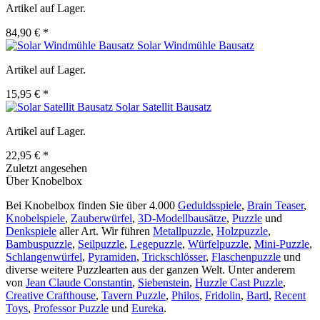
Artikel auf Lager.
84,90 € *
Solar Windmühle Bausatz
Artikel auf Lager.
15,95 € *
Solar Satellit Bausatz
Artikel auf Lager.
22,95 € *
Zuletzt angesehen
Über Knobelbox
Bei Knobelbox finden Sie über 4.000
Geduldsspiele
,
Brain Teaser
,
Knobelspiele
,
Zauberwürfel
,
3D-Modellbausätze
,
Puzzle
und
Denkspiele
aller Art. Wir führen
Metallpuzzle
,
Holzpuzzle
,
Bambuspuzzle
,
Seilpuzzle
,
Legepuzzle
,
Würfelpuzzle
,
Mini-Puzzle
,
Schlangenwürfel
,
Pyramiden
,
Trickschlösser
,
Flaschenpuzzle
und
diverse weitere Puzzlearten aus der ganzen Welt. Unter anderem
von
Jean Claude Constantin
,
Siebenstein
,
Huzzle Cast Puzzle
,
Creative Crafthouse
,
Tavern Puzzle
,
Philos
,
Fridolin
,
Bartl
,
Recent
Toys
,
Professor Puzzle
und
Eureka
.