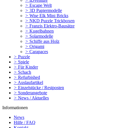
>
IDventure
>
Escape Welt
>
3D Papiermodelle
>
Wise Elk Mini Bricks
>
NKD Puzzle Trickboxen
>
Franzis Elektro-Bausätze
>
Kugelbahnen
>
Solarmodelle
>
Schiffe aus Holz
>
Origami
>
Carapaces
>
Puzzle
>
Spiele
>
Für Kinder
>
Schach
>
Refurbished
>
Auslaufartikel
>
Einzelstücke / Restposten
>
Sonderangebote
>
News / Aktuelles
Informationen
News
Hilfe / FAQ
Kontakt