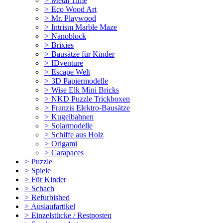
>
Metal Time
>
Eco Wood Art
>
Mr. Playwood
>
Intrism Marble Maze
>
Nanoblock
>
Brixies
>
Bausätze für Kinder
>
IDventure
>
Escape Welt
>
3D Papiermodelle
>
Wise Elk Mini Bricks
>
NKD Puzzle Trickboxen
>
Franzis Elektro-Bausätze
>
Kugelbahnen
>
Solarmodelle
>
Schiffe aus Holz
>
Origami
>
Carapaces
>
Puzzle
>
Spiele
>
Für Kinder
>
Schach
>
Refurbished
>
Auslaufartikel
>
Einzelstücke / Restposten