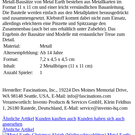
Metall-Bausätze von Metal Earth bestehen aus Metallkarten im
Format 11 x 11 cm und einer leicht verständlichen Bauanleitung.
Die Bauteile werden einfach aus den Metallplatten herausgedrückt
und zusammengesetzt. Klebstoff kommt dabei nicht zum Einsatz,
allerdings erleichtern eine Pinzette und Spitzzange den
Zusammenbau (auch bei uns erhältlich unter Zubehör). Das
Ergebnis der Bausätze sind Modelle mit erstaunlicher Treue zum
Detail.
Material:
Metall
Altersempfehlung:
Ab 14 Jahre
Format:
7,2 x 4,5 x 4,5 cm
Inhalt:
2 Metallbögen (11 x 11 cm)
Anzahl Spieler:
1
Hersteller: Fascinations, Inc., 19224 Des Moines Memorial Drive,
WA 98148 Seattle, USA, E-Mail: info@fascinations.com
Verantwortlich: Invento Products & Services GmbH, Klein Feldhus
1, 26180 Rastede, Deutschland, E-Mail: service@invento-hq.com
Ähnliche Artikel
Kunden kauften auch
Kunden haben sich auch
angesehen
Ähnliche Artikel
Metal Earth: