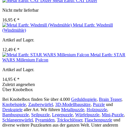
Metal Earth: CAT Dozer
Nicht mehr lieferbar
16,95 € *
Metal Earth: Windmill
(Windmühle)
Artikel auf Lager.
12,49 € *
Metal Earth: STAR
WARS Millenium Falcon
Artikel auf Lager.
14,95 € *
Zuletzt angesehen
Über Knobelbox
Bei Knobelbox finden Sie über 4.000
Geduldsspiele
,
Brain Teaser
,
Knobelspiele
,
Zauberwürfel
,
3D-Modellbausätze
,
Puzzle
und
Denkspiele
aller Art. Wir führen
Metallpuzzle
,
Holzpuzzle
,
Bambuspuzzle
,
Seilpuzzle
,
Legepuzzle
,
Würfelpuzzle
,
Mini-Puzzle
,
Schlangenwürfel
,
Pyramiden
,
Trickschlösser
,
Flaschenpuzzle
und
diverse weitere Puzzlearten aus der ganzen Welt. Unter anderem