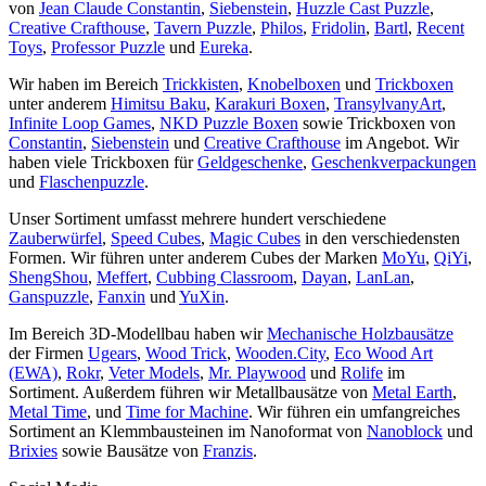
von
Jean Claude Constantin
,
Siebenstein
,
Huzzle Cast Puzzle
,
Creative Crafthouse
,
Tavern Puzzle
,
Philos
,
Fridolin
,
Bartl
,
Recent
Toys
,
Professor Puzzle
und
Eureka
.
Wir haben im Bereich
Trickkisten
,
Knobelboxen
und
Trickboxen
unter anderem
Himitsu Baku
,
Karakuri Boxen
,
TransylvanyArt
,
Infinite Loop Games
,
NKD Puzzle Boxen
sowie Trickboxen von
Constantin
,
Siebenstein
und
Creative Crafthouse
im Angebot. Wir
haben viele Trickboxen für
Geldgeschenke
,
Geschenkverpackungen
und
Flaschenpuzzle
.
Unser Sortiment umfasst mehrere hundert verschiedene
Zauberwürfel
,
Speed Cubes
,
Magic Cubes
in den verschiedensten
Formen. Wir führen unter anderem Cubes der Marken
MoYu
,
QiYi
,
ShengShou
,
Meffert
,
Cubbing Classroom
,
Dayan
,
LanLan
,
Ganspuzzle
,
Fanxin
und
YuXin
.
Im Bereich 3D-Modellbau haben wir
Mechanische Holzbausätze
der Firmen
Ugears
,
Wood Trick
,
Wooden.City
,
Eco Wood Art
(EWA)
,
Rokr
,
Veter Models
,
Mr. Playwood
und
Rolife
im
Sortiment. Außerdem führen wir Metallbausätze von
Metal Earth
,
Metal Time
, und
Time for Machine
. Wir führen ein umfangreiches
Sortiment an Klemmbausteinen im Nanoformat von
Nanoblock
und
Brixies
sowie Bausätze von
Franzis
.