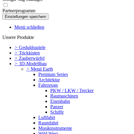
Partnerprogramm
Menü schließen
Unsere Produkte
>
Geduldsspiele
>
Trickkisten
>
Zauberwürfel
>
3D-Modellbau
>
Metal Earth
Premium Series
Architektur
Fahrzeuge
PKW / LKW / Trecker
Baumaschinen
Eisenbahn
Panzer
Schiffe
Luftfahrt
Raumfahrt
Musikinstrumente
Wild West