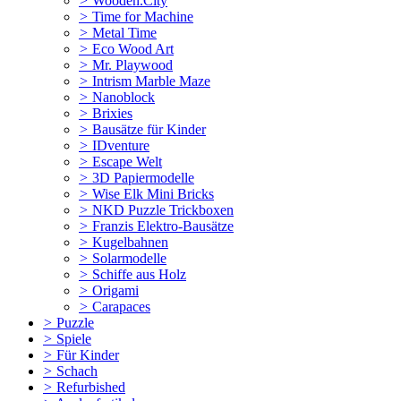
>
Wooden.City
>
Time for Machine
>
Metal Time
>
Eco Wood Art
>
Mr. Playwood
>
Intrism Marble Maze
>
Nanoblock
>
Brixies
>
Bausätze für Kinder
>
IDventure
>
Escape Welt
>
3D Papiermodelle
>
Wise Elk Mini Bricks
>
NKD Puzzle Trickboxen
>
Franzis Elektro-Bausätze
>
Kugelbahnen
>
Solarmodelle
>
Schiffe aus Holz
>
Origami
>
Carapaces
>
Puzzle
>
Spiele
>
Für Kinder
>
Schach
>
Refurbished