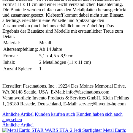
Format 11 x 11 cm und einer leicht verständlichen Bauanleitung.
Die Bauteile werden einfach aus den Metallplatten herausgedrückt
und zusammengesetzt. Klebstoff kommt dabei nicht zum Einsatz,
allerdings erleichtern eine Pinzette und Spitzzange den
Zusammenbau (auch bei uns erhältlich unter Zubehör). Das
Ergebnis der Bausätze sind Modelle mit erstaunlicher Treue zum
Detail.
Material:
Metall
Altersempfehlung:
Ab 14 Jahre
Format:
5,1 x 4,5 x 8,9 cm
Inhalt:
2 Metallbögen (11 x 11 cm)
Anzahl Spieler:
1
Hersteller: Fascinations, Inc., 19224 Des Moines Memorial Drive,
WA 98148 Seattle, USA, E-Mail: info@fascinations.com
Verantwortlich: Invento Products & Services GmbH, Klein Feldhus
1, 26180 Rastede, Deutschland, E-Mail: service@invento-hq.com
Ähnliche Artikel
Kunden kauften auch
Kunden haben sich auch
angesehen
Ähnliche Artikel
Metal Earth: