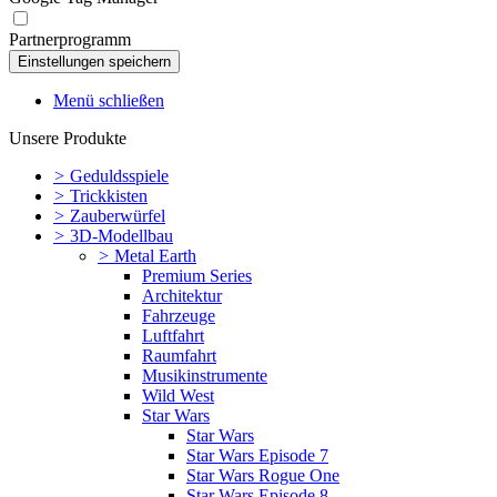
Partnerprogramm
Menü schließen
Unsere Produkte
>
Geduldsspiele
>
Trickkisten
>
Zauberwürfel
>
3D-Modellbau
>
Metal Earth
Premium Series
Architektur
Fahrzeuge
Luftfahrt
Raumfahrt
Musikinstrumente
Wild West
Star Wars
Star Wars
Star Wars Episode 7
Star Wars Rogue One
Star Wars Episode 8