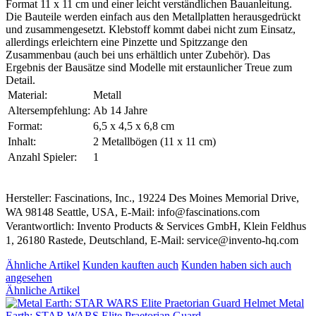
Format 11 x 11 cm und einer leicht verständlichen Bauanleitung.
Die Bauteile werden einfach aus den Metallplatten herausgedrückt
und zusammengesetzt. Klebstoff kommt dabei nicht zum Einsatz,
allerdings erleichtern eine Pinzette und Spitzzange den
Zusammenbau (auch bei uns erhältlich unter Zubehör). Das
Ergebnis der Bausätze sind Modelle mit erstaunlicher Treue zum
Detail.
Material:
Metall
Altersempfehlung:
Ab 14 Jahre
Format:
6,5 x 4,5 x 6,8 cm
Inhalt:
2 Metallbögen (11 x 11 cm)
Anzahl Spieler:
1
Hersteller: Fascinations, Inc., 19224 Des Moines Memorial Drive,
WA 98148 Seattle, USA, E-Mail: info@fascinations.com
Verantwortlich: Invento Products & Services GmbH, Klein Feldhus
1, 26180 Rastede, Deutschland, E-Mail: service@invento-hq.com
Ähnliche Artikel
Kunden kauften auch
Kunden haben sich auch
angesehen
Ähnliche Artikel
Metal
Earth: STAR WARS Elite Praetorian Guard...