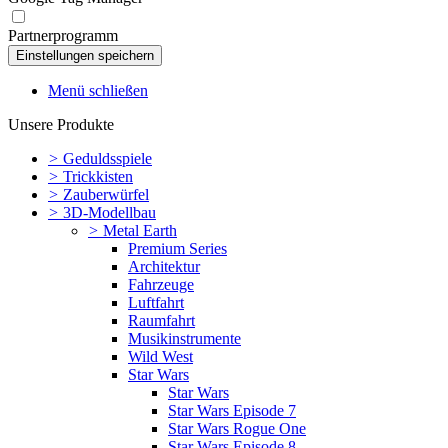
Partnerprogramm
Menü schließen
Unsere Produkte
>
Geduldsspiele
>
Trickkisten
>
Zauberwürfel
>
3D-Modellbau
>
Metal Earth
Premium Series
Architektur
Fahrzeuge
Luftfahrt
Raumfahrt
Musikinstrumente
Wild West
Star Wars
Star Wars
Star Wars Episode 7
Star Wars Rogue One
Star Wars Episode 8