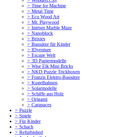
>
Wooden.City
>
Time for Machine
>
Metal Time
>
Eco Wood Art
>
Mr. Playwood
>
Intrism Marble Maze
>
Nanoblock
>
Brixies
>
Bausätze für Kinder
>
IDventure
>
Escape Welt
>
3D Papiermodelle
>
Wise Elk Mini Bricks
>
NKD Puzzle Trickboxen
>
Franzis Elektro-Bausätze
>
Kugelbahnen
>
Solarmodelle
>
Schiffe aus Holz
>
Origami
>
Carapaces
>
Puzzle
>
Spiele
>
Für Kinder
>
Schach
>
Refurbished