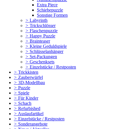
Extra Piece
Schiebepuzzle
Sonstige Formen
>
Labyrinth
>
Trickschlösser
>
Flaschenpuzzle
>
Happy Puzzle
>
Brainteaser
>
Kleine Geduldspiele
>
Schlüsselanhänger
>
Set-Packungen
>
Geschenksets
>
Einzelstücke / Restposten
>
Trickkisten
>
Zauberwürfel
>
3D-Modellbau
>
Puzzle
>
Spiele
>
Für Kinder
>
Schach
>
Refurbished
>
Auslaufartikel
>
Einzelstücke / Restposten
>
Sonderangebote