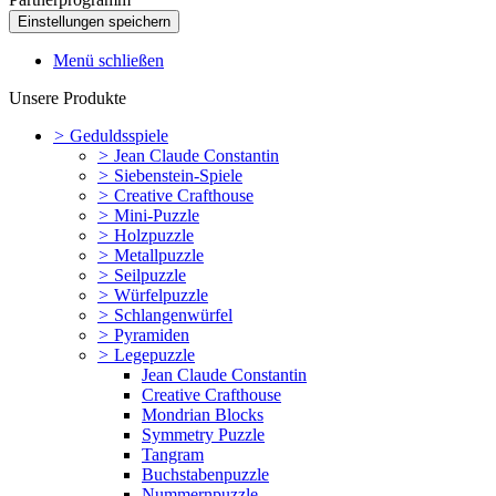
Menü schließen
Unsere Produkte
>
Geduldsspiele
>
Jean Claude Constantin
>
Siebenstein-Spiele
>
Creative Crafthouse
>
Mini-Puzzle
>
Holzpuzzle
>
Metallpuzzle
>
Seilpuzzle
>
Würfelpuzzle
>
Schlangenwürfel
>
Pyramiden
>
Legepuzzle
Jean Claude Constantin
Creative Crafthouse
Mondrian Blocks
Symmetry Puzzle
Tangram
Buchstabenpuzzle
Nummernpuzzle