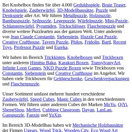
Bei Knobelbox finden Sie über 4.000
Geduldsspiele
,
Brain Teaser
,
Knobelspiele
,
Zauberwürfel
,
3D-Modellbausätze
,
Puzzle
und
Denkspiele
aller Art. Wir führen
Metallpuzzle
,
Holzpuzzle
,
Bambuspuzzle
,
Seilpuzzle
,
Legepuzzle
,
Würfelpuzzle
,
Mini-Puzzle
,
Schlangenwürfel
,
Pyramiden
,
Trickschlösser
,
Flaschenpuzzle
und
diverse weitere Puzzlearten aus der ganzen Welt. Unter anderem
von
Jean Claude Constantin
,
Siebenstein
,
Huzzle Cast Puzzle
,
Creative Crafthouse
,
Tavern Puzzle
,
Philos
,
Fridolin
,
Bartl
,
Recent
Toys
,
Professor Puzzle
und
Eureka
.
Wir haben im Bereich
Trickkisten
,
Knobelboxen
und
Trickboxen
unter anderem
Himitsu Baku
,
Karakuri Boxen
,
TransylvanyArt
,
Infinite Loop Games
,
NKD Puzzle Boxen
sowie Trickboxen von
Constantin
,
Siebenstein
und
Creative Crafthouse
im Angebot. Wir
haben viele Trickboxen für
Geldgeschenke
,
Geschenkverpackungen
und
Flaschenpuzzle
.
Unser Sortiment umfasst mehrere hundert verschiedene
Zauberwürfel
,
Speed Cubes
,
Magic Cubes
in den verschiedensten
Formen. Wir führen unter anderem Cubes der Marken
MoYu
,
QiYi
,
ShengShou
,
Meffert
,
Cubbing Classroom
,
Dayan
,
LanLan
,
Ganspuzzle
,
Fanxin
und
YuXin
.
Im Bereich 3D-Modellbau haben wir
Mechanische Holzbausätze
der Firmen
Ugears
,
Wood Trick
,
Wooden.City
,
Eco Wood Art