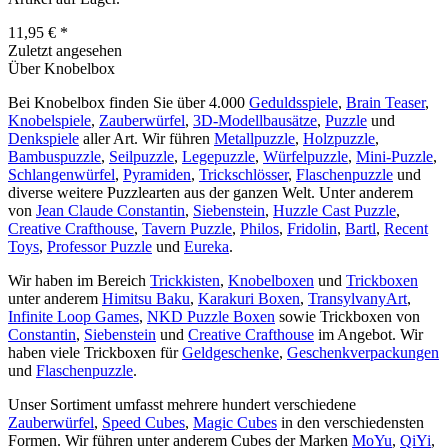
11,95 € *
Zuletzt angesehen
Über Knobelbox
Bei Knobelbox finden Sie über 4.000
Geduldsspiele
,
Brain Teaser
,
Knobelspiele
,
Zauberwürfel
,
3D-Modellbausätze
,
Puzzle
und
Denkspiele
aller Art. Wir führen
Metallpuzzle
,
Holzpuzzle
,
Bambuspuzzle
,
Seilpuzzle
,
Legepuzzle
,
Würfelpuzzle
,
Mini-Puzzle
,
Schlangenwürfel
,
Pyramiden
,
Trickschlösser
,
Flaschenpuzzle
und
diverse weitere Puzzlearten aus der ganzen Welt. Unter anderem
von
Jean Claude Constantin
,
Siebenstein
,
Huzzle Cast Puzzle
,
Creative Crafthouse
,
Tavern Puzzle
,
Philos
,
Fridolin
,
Bartl
,
Recent
Toys
,
Professor Puzzle
und
Eureka
.
Wir haben im Bereich
Trickkisten
,
Knobelboxen
und
Trickboxen
unter anderem
Himitsu Baku
,
Karakuri Boxen
,
TransylvanyArt
,
Infinite Loop Games
,
NKD Puzzle Boxen
sowie Trickboxen von
Constantin
,
Siebenstein
und
Creative Crafthouse
im Angebot. Wir
haben viele Trickboxen für
Geldgeschenke
,
Geschenkverpackungen
und
Flaschenpuzzle
.
Unser Sortiment umfasst mehrere hundert verschiedene
Zauberwürfel
,
Speed Cubes
,
Magic Cubes
in den verschiedensten
Formen. Wir führen unter anderem Cubes der Marken
MoYu
,
QiYi
,