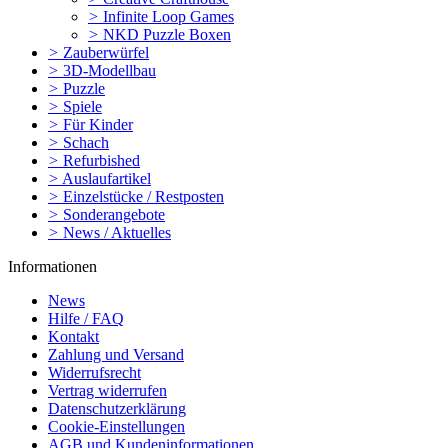
>
Infinite Loop Games
>
NKD Puzzle Boxen
>
Zauberwürfel
>
3D-Modellbau
>
Puzzle
>
Spiele
>
Für Kinder
>
Schach
>
Refurbished
>
Auslaufartikel
>
Einzelstücke / Restposten
>
Sonderangebote
>
News / Aktuelles
Informationen
News
Hilfe / FAQ
Kontakt
Zahlung und Versand
Widerrufsrecht
Vertrag widerrufen
Datenschutzerklärung
Cookie-Einstellungen
AGB und Kundeninformationen