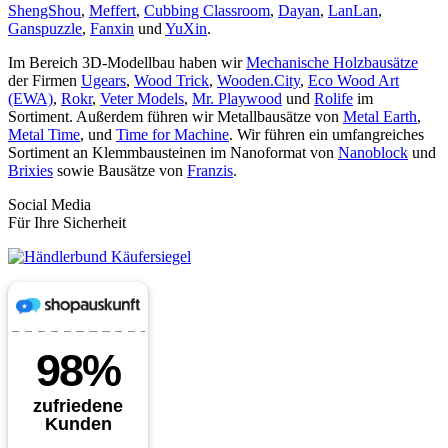
ShengShou
,
Meffert
,
Cubbing Classroom
,
Dayan
,
LanLan
,
Ganspuzzle
,
Fanxin
und
YuXin
.
Im Bereich 3D-Modellbau haben wir
Mechanische Holzbausätze
der Firmen
Ugears
,
Wood Trick
,
Wooden.City
,
Eco Wood Art
(EWA)
,
Rokr
,
Veter Models
,
Mr. Playwood
und
Rolife
im
Sortiment. Außerdem führen wir Metallbausätze von
Metal Earth
,
Metal Time
, und
Time for Machine
. Wir führen ein umfangreiches
Sortiment an Klemmbausteinen im Nanoformat von
Nanoblock
und
Brixies
sowie Bausätze von
Franzis
.
Social Media
Für Ihre Sicherheit