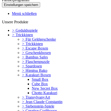
Menü schließen
Unsere Produkte
>
Geduldsspiele
>
Trickkisten
>
Für Geldgeschenke
>
Trickkisten
>
Escape Boxen
>
Geschenkboxen
>
Bambus Safes
>
Flaschenpuzzle
>
Spardosen
>
Himitsu Bako
>
Karakuri Boxen
Small Box
Cube Box
New Secret Box
Chotto Karakuri
>
TransylvanyArt
>
Jean Claude Constantin
>
Siebenstein-Spiele
>
Creative Crafthouse