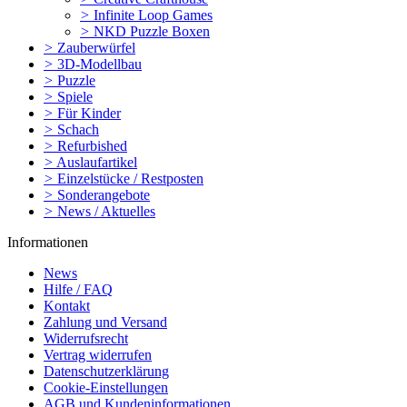
>
Infinite Loop Games
>
NKD Puzzle Boxen
>
Zauberwürfel
>
3D-Modellbau
>
Puzzle
>
Spiele
>
Für Kinder
>
Schach
>
Refurbished
>
Auslaufartikel
>
Einzelstücke / Restposten
>
Sonderangebote
>
News / Aktuelles
Informationen
News
Hilfe / FAQ
Kontakt
Zahlung und Versand
Widerrufsrecht
Vertrag widerrufen
Datenschutzerklärung
Cookie-Einstellungen
AGB und Kundeninformationen