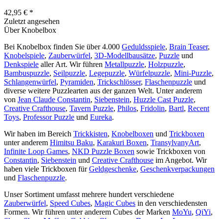
42,95 € *
Zuletzt angesehen
Über Knobelbox
Bei Knobelbox finden Sie über 4.000
Geduldsspiele
,
Brain Teaser
,
Knobelspiele
,
Zauberwürfel
,
3D-Modellbausätze
,
Puzzle
und
Denkspiele
aller Art. Wir führen
Metallpuzzle
,
Holzpuzzle
,
Bambuspuzzle
,
Seilpuzzle
,
Legepuzzle
,
Würfelpuzzle
,
Mini-Puzzle
,
Schlangenwürfel
,
Pyramiden
,
Trickschlösser
,
Flaschenpuzzle
und
diverse weitere Puzzlearten aus der ganzen Welt. Unter anderem
von
Jean Claude Constantin
,
Siebenstein
,
Huzzle Cast Puzzle
,
Creative Crafthouse
,
Tavern Puzzle
,
Philos
,
Fridolin
,
Bartl
,
Recent
Toys
,
Professor Puzzle
und
Eureka
.
Wir haben im Bereich
Trickkisten
,
Knobelboxen
und
Trickboxen
unter anderem
Himitsu Baku
,
Karakuri Boxen
,
TransylvanyArt
,
Infinite Loop Games
,
NKD Puzzle Boxen
sowie Trickboxen von
Constantin
,
Siebenstein
und
Creative Crafthouse
im Angebot. Wir
haben viele Trickboxen für
Geldgeschenke
,
Geschenkverpackungen
und
Flaschenpuzzle
.
Unser Sortiment umfasst mehrere hundert verschiedene
Zauberwürfel
,
Speed Cubes
,
Magic Cubes
in den verschiedensten
Formen. Wir führen unter anderem Cubes der Marken
MoYu
,
QiYi
,