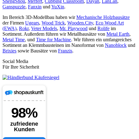
ShengShou
,
Meffert
,
Cubbing Classroom
,
Dayan
,
LanLan
,
Ganspuzzle
,
Fanxin
und
YuXin
.
Im Bereich 3D-Modellbau haben wir
Mechanische Holzbausätze
der Firmen
Ugears
,
Wood Trick
,
Wooden.City
,
Eco Wood Art
(EWA)
,
Rokr
,
Veter Models
,
Mr. Playwood
und
Rolife
im
Sortiment. Außerdem führen wir Metallbausätze von
Metal Earth
,
Metal Time
, und
Time for Machine
. Wir führen ein umfangreiches
Sortiment an Klemmbausteinen im Nanoformat von
Nanoblock
und
Brixies
sowie Bausätze von
Franzis
.
Social Media
Für Ihre Sicherheit