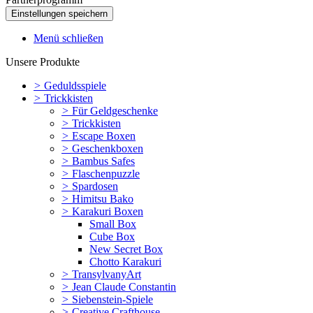
Menü schließen
Unsere Produkte
>
Geduldsspiele
>
Trickkisten
>
Für Geldgeschenke
>
Trickkisten
>
Escape Boxen
>
Geschenkboxen
>
Bambus Safes
>
Flaschenpuzzle
>
Spardosen
>
Himitsu Bako
>
Karakuri Boxen
Small Box
Cube Box
New Secret Box
Chotto Karakuri
>
TransylvanyArt
>
Jean Claude Constantin
>
Siebenstein-Spiele
>
Creative Crafthouse