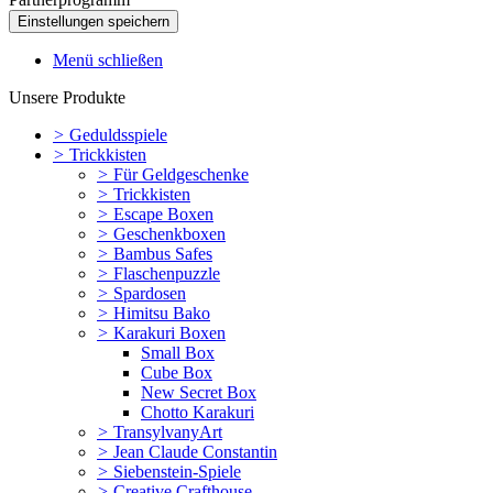
Menü schließen
Unsere Produkte
>
Geduldsspiele
>
Trickkisten
>
Für Geldgeschenke
>
Trickkisten
>
Escape Boxen
>
Geschenkboxen
>
Bambus Safes
>
Flaschenpuzzle
>
Spardosen
>
Himitsu Bako
>
Karakuri Boxen
Small Box
Cube Box
New Secret Box
Chotto Karakuri
>
TransylvanyArt
>
Jean Claude Constantin
>
Siebenstein-Spiele
>
Creative Crafthouse