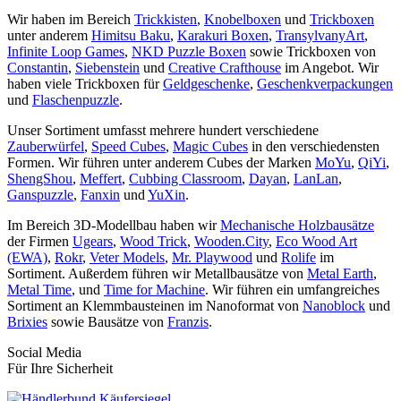
Wir haben im Bereich
Trickkisten
,
Knobelboxen
und
Trickboxen
unter anderem
Himitsu Baku
,
Karakuri Boxen
,
TransylvanyArt
,
Infinite Loop Games
,
NKD Puzzle Boxen
sowie Trickboxen von
Constantin
,
Siebenstein
und
Creative Crafthouse
im Angebot. Wir
haben viele Trickboxen für
Geldgeschenke
,
Geschenkverpackungen
und
Flaschenpuzzle
.
Unser Sortiment umfasst mehrere hundert verschiedene
Zauberwürfel
,
Speed Cubes
,
Magic Cubes
in den verschiedensten
Formen. Wir führen unter anderem Cubes der Marken
MoYu
,
QiYi
,
ShengShou
,
Meffert
,
Cubbing Classroom
,
Dayan
,
LanLan
,
Ganspuzzle
,
Fanxin
und
YuXin
.
Im Bereich 3D-Modellbau haben wir
Mechanische Holzbausätze
der Firmen
Ugears
,
Wood Trick
,
Wooden.City
,
Eco Wood Art
(EWA)
,
Rokr
,
Veter Models
,
Mr. Playwood
und
Rolife
im
Sortiment. Außerdem führen wir Metallbausätze von
Metal Earth
,
Metal Time
, und
Time for Machine
. Wir führen ein umfangreiches
Sortiment an Klemmbausteinen im Nanoformat von
Nanoblock
und
Brixies
sowie Bausätze von
Franzis
.
Social Media
Für Ihre Sicherheit