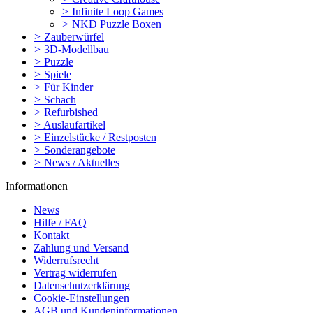
>
Infinite Loop Games
>
NKD Puzzle Boxen
>
Zauberwürfel
>
3D-Modellbau
>
Puzzle
>
Spiele
>
Für Kinder
>
Schach
>
Refurbished
>
Auslaufartikel
>
Einzelstücke / Restposten
>
Sonderangebote
>
News / Aktuelles
Informationen
News
Hilfe / FAQ
Kontakt
Zahlung und Versand
Widerrufsrecht
Vertrag widerrufen
Datenschutzerklärung
Cookie-Einstellungen
AGB und Kundeninformationen