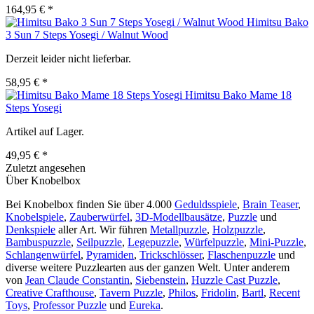
164,95 € *
Himitsu Bako
3 Sun 7 Steps Yosegi / Walnut Wood
Derzeit leider nicht lieferbar.
58,95 € *
Himitsu Bako Mame 18
Steps Yosegi
Artikel auf Lager.
49,95 € *
Zuletzt angesehen
Über Knobelbox
Bei Knobelbox finden Sie über 4.000
Geduldsspiele
,
Brain Teaser
,
Knobelspiele
,
Zauberwürfel
,
3D-Modellbausätze
,
Puzzle
und
Denkspiele
aller Art. Wir führen
Metallpuzzle
,
Holzpuzzle
,
Bambuspuzzle
,
Seilpuzzle
,
Legepuzzle
,
Würfelpuzzle
,
Mini-Puzzle
,
Schlangenwürfel
,
Pyramiden
,
Trickschlösser
,
Flaschenpuzzle
und
diverse weitere Puzzlearten aus der ganzen Welt. Unter anderem
von
Jean Claude Constantin
,
Siebenstein
,
Huzzle Cast Puzzle
,
Creative Crafthouse
,
Tavern Puzzle
,
Philos
,
Fridolin
,
Bartl
,
Recent
Toys
,
Professor Puzzle
und
Eureka
.