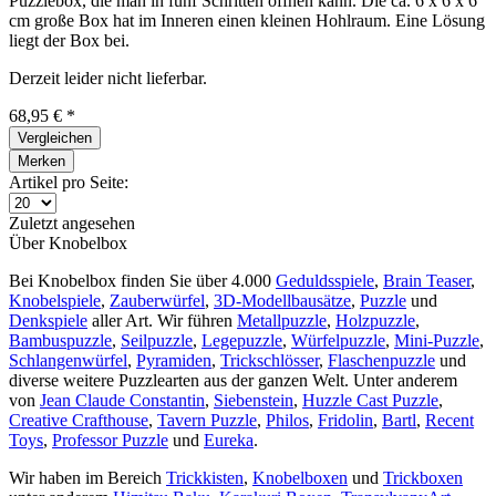
Puzzlebox, die man in fünf Schritten öffnen kann. Die ca. 6 x 6 x 6
cm große Box hat im Inneren einen kleinen Hohlraum. Eine Lösung
liegt der Box bei.
Derzeit leider nicht lieferbar.
68,95 € *
Vergleichen
Merken
Artikel pro Seite:
Zuletzt angesehen
Über Knobelbox
Bei Knobelbox finden Sie über 4.000
Geduldsspiele
,
Brain Teaser
,
Knobelspiele
,
Zauberwürfel
,
3D-Modellbausätze
,
Puzzle
und
Denkspiele
aller Art. Wir führen
Metallpuzzle
,
Holzpuzzle
,
Bambuspuzzle
,
Seilpuzzle
,
Legepuzzle
,
Würfelpuzzle
,
Mini-Puzzle
,
Schlangenwürfel
,
Pyramiden
,
Trickschlösser
,
Flaschenpuzzle
und
diverse weitere Puzzlearten aus der ganzen Welt. Unter anderem
von
Jean Claude Constantin
,
Siebenstein
,
Huzzle Cast Puzzle
,
Creative Crafthouse
,
Tavern Puzzle
,
Philos
,
Fridolin
,
Bartl
,
Recent
Toys
,
Professor Puzzle
und
Eureka
.
Wir haben im Bereich
Trickkisten
,
Knobelboxen
und
Trickboxen