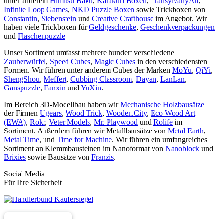
unter anderem
Himitsu Baku
,
Karakuri Boxen
,
TransylvanyArt
,
Infinite Loop Games
,
NKD Puzzle Boxen
sowie Trickboxen von
Constantin
,
Siebenstein
und
Creative Crafthouse
im Angebot. Wir
haben viele Trickboxen für
Geldgeschenke
,
Geschenkverpackungen
und
Flaschenpuzzle
.
Unser Sortiment umfasst mehrere hundert verschiedene
Zauberwürfel
,
Speed Cubes
,
Magic Cubes
in den verschiedensten
Formen. Wir führen unter anderem Cubes der Marken
MoYu
,
QiYi
,
ShengShou
,
Meffert
,
Cubbing Classroom
,
Dayan
,
LanLan
,
Ganspuzzle
,
Fanxin
und
YuXin
.
Im Bereich 3D-Modellbau haben wir
Mechanische Holzbausätze
der Firmen
Ugears
,
Wood Trick
,
Wooden.City
,
Eco Wood Art
(EWA)
,
Rokr
,
Veter Models
,
Mr. Playwood
und
Rolife
im
Sortiment. Außerdem führen wir Metallbausätze von
Metal Earth
,
Metal Time
, und
Time for Machine
. Wir führen ein umfangreiches
Sortiment an Klemmbausteinen im Nanoformat von
Nanoblock
und
Brixies
sowie Bausätze von
Franzis
.
Social Media
Für Ihre Sicherheit