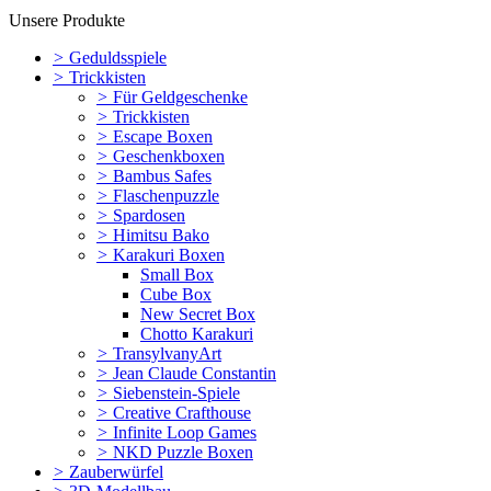
Unsere Produkte
>
Geduldsspiele
>
Trickkisten
>
Für Geldgeschenke
>
Trickkisten
>
Escape Boxen
>
Geschenkboxen
>
Bambus Safes
>
Flaschenpuzzle
>
Spardosen
>
Himitsu Bako
>
Karakuri Boxen
Small Box
Cube Box
New Secret Box
Chotto Karakuri
>
TransylvanyArt
>
Jean Claude Constantin
>
Siebenstein-Spiele
>
Creative Crafthouse
>
Infinite Loop Games
>
NKD Puzzle Boxen
>
Zauberwürfel