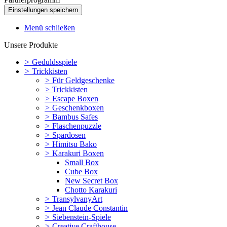
Menü schließen
Unsere Produkte
>
Geduldsspiele
>
Trickkisten
>
Für Geldgeschenke
>
Trickkisten
>
Escape Boxen
>
Geschenkboxen
>
Bambus Safes
>
Flaschenpuzzle
>
Spardosen
>
Himitsu Bako
>
Karakuri Boxen
Small Box
Cube Box
New Secret Box
Chotto Karakuri
>
TransylvanyArt
>
Jean Claude Constantin
>
Siebenstein-Spiele
>
Creative Crafthouse