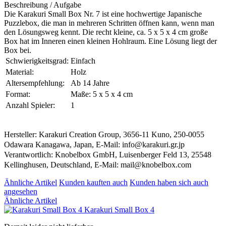
Beschreibung / Aufgabe
Die Karakuri Small Box Nr. 7 ist eine hochwertige Japanische
Puzzlebox, die man in mehreren Schritten öffnen kann, wenn man
den Lösungsweg kennt. Die recht kleine, ca. 5 x 5 x 4 cm große
Box hat im Inneren einen kleinen Hohlraum. Eine Lösung liegt der
Box bei.
Schwierigkeitsgrad:
Einfach
Material:
Holz
Altersempfehlung:
Ab 14 Jahre
Format:
Maße: 5 x 5 x 4 cm
Anzahl Spieler:
1
Hersteller: Karakuri Creation Group, 3656-11 Kuno, 250-0055
Odawara Kanagawa, Japan, E-Mail: info@karakuri.gr.jp
Verantwortlich: Knobelbox GmbH, Luisenberger Feld 13, 25548
Kellinghusen, Deutschland, E-Mail: mail@knobelbox.com
Ähnliche Artikel
Kunden kauften auch
Kunden haben sich auch
angesehen
Ähnliche Artikel
Karakuri Small Box 4