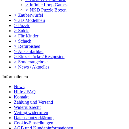
>
Infinite Loop Games
>
NKD Puzzle Boxen
>
Zauberwürfel
>
3D-Modellbau
>
Puzzle
>
Spiele
>
Für Kinder
>
Schach
>
Refurbished
>
Auslaufartikel
>
Einzelstücke / Restposten
>
Sonderangebote
>
News / Aktuelles
Informationen
News
Hilfe / FAQ
Kontakt
Zahlung und Versand
Widerrufsrecht
Vertrag widerrufen
Datenschutzerklärung
Cookie-Einstellungen
AGB und Kundeninformationen