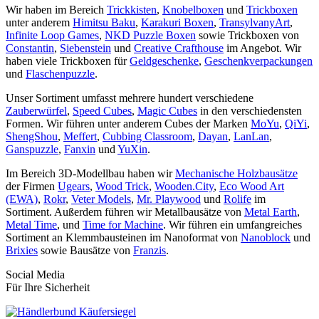
Wir haben im Bereich
Trickkisten
,
Knobelboxen
und
Trickboxen
unter anderem
Himitsu Baku
,
Karakuri Boxen
,
TransylvanyArt
,
Infinite Loop Games
,
NKD Puzzle Boxen
sowie Trickboxen von
Constantin
,
Siebenstein
und
Creative Crafthouse
im Angebot. Wir
haben viele Trickboxen für
Geldgeschenke
,
Geschenkverpackungen
und
Flaschenpuzzle
.
Unser Sortiment umfasst mehrere hundert verschiedene
Zauberwürfel
,
Speed Cubes
,
Magic Cubes
in den verschiedensten
Formen. Wir führen unter anderem Cubes der Marken
MoYu
,
QiYi
,
ShengShou
,
Meffert
,
Cubbing Classroom
,
Dayan
,
LanLan
,
Ganspuzzle
,
Fanxin
und
YuXin
.
Im Bereich 3D-Modellbau haben wir
Mechanische Holzbausätze
der Firmen
Ugears
,
Wood Trick
,
Wooden.City
,
Eco Wood Art
(EWA)
,
Rokr
,
Veter Models
,
Mr. Playwood
und
Rolife
im
Sortiment. Außerdem führen wir Metallbausätze von
Metal Earth
,
Metal Time
, und
Time for Machine
. Wir führen ein umfangreiches
Sortiment an Klemmbausteinen im Nanoformat von
Nanoblock
und
Brixies
sowie Bausätze von
Franzis
.
Social Media
Für Ihre Sicherheit