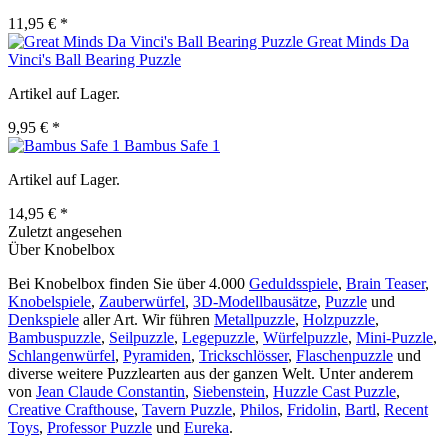
11,95 € *
Great Minds Da
Vinci's Ball Bearing Puzzle
Artikel auf Lager.
9,95 € *
Bambus Safe 1
Artikel auf Lager.
14,95 € *
Zuletzt angesehen
Über Knobelbox
Bei Knobelbox finden Sie über 4.000
Geduldsspiele
,
Brain Teaser
,
Knobelspiele
,
Zauberwürfel
,
3D-Modellbausätze
,
Puzzle
und
Denkspiele
aller Art. Wir führen
Metallpuzzle
,
Holzpuzzle
,
Bambuspuzzle
,
Seilpuzzle
,
Legepuzzle
,
Würfelpuzzle
,
Mini-Puzzle
,
Schlangenwürfel
,
Pyramiden
,
Trickschlösser
,
Flaschenpuzzle
und
diverse weitere Puzzlearten aus der ganzen Welt. Unter anderem
von
Jean Claude Constantin
,
Siebenstein
,
Huzzle Cast Puzzle
,
Creative Crafthouse
,
Tavern Puzzle
,
Philos
,
Fridolin
,
Bartl
,
Recent
Toys
,
Professor Puzzle
und
Eureka
.