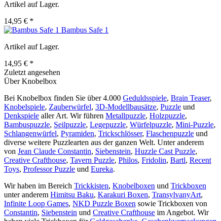
Artikel auf Lager.
14,95 € *
Bambus Safe 1
Artikel auf Lager.
14,95 € *
Zuletzt angesehen
Über Knobelbox
Bei Knobelbox finden Sie über 4.000
Geduldsspiele
,
Brain Teaser
,
Knobelspiele
,
Zauberwürfel
,
3D-Modellbausätze
,
Puzzle
und
Denkspiele
aller Art. Wir führen
Metallpuzzle
,
Holzpuzzle
,
Bambuspuzzle
,
Seilpuzzle
,
Legepuzzle
,
Würfelpuzzle
,
Mini-Puzzle
,
Schlangenwürfel
,
Pyramiden
,
Trickschlösser
,
Flaschenpuzzle
und
diverse weitere Puzzlearten aus der ganzen Welt. Unter anderem
von
Jean Claude Constantin
,
Siebenstein
,
Huzzle Cast Puzzle
,
Creative Crafthouse
,
Tavern Puzzle
,
Philos
,
Fridolin
,
Bartl
,
Recent
Toys
,
Professor Puzzle
und
Eureka
.
Wir haben im Bereich
Trickkisten
,
Knobelboxen
und
Trickboxen
unter anderem
Himitsu Baku
,
Karakuri Boxen
,
TransylvanyArt
,
Infinite Loop Games
,
NKD Puzzle Boxen
sowie Trickboxen von
Constantin
,
Siebenstein
und
Creative Crafthouse
im Angebot. Wir