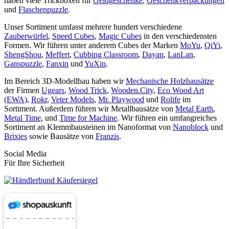
haben viele Trickboxen für
Geldgeschenke
,
Geschenkverpackungen
und
Flaschenpuzzle
.
Unser Sortiment umfasst mehrere hundert verschiedene
Zauberwürfel
,
Speed Cubes
,
Magic Cubes
in den verschiedensten
Formen. Wir führen unter anderem Cubes der Marken
MoYu
,
QiYi
,
ShengShou
,
Meffert
,
Cubbing Classroom
,
Dayan
,
LanLan
,
Ganspuzzle
,
Fanxin
und
YuXin
.
Im Bereich 3D-Modellbau haben wir
Mechanische Holzbausätze
der Firmen
Ugears
,
Wood Trick
,
Wooden.City
,
Eco Wood Art
(EWA)
,
Rokr
,
Veter Models
,
Mr. Playwood
und
Rolife
im
Sortiment. Außerdem führen wir Metallbausätze von
Metal Earth
,
Metal Time
, und
Time for Machine
. Wir führen ein umfangreiches
Sortiment an Klemmbausteinen im Nanoformat von
Nanoblock
und
Brixies
sowie Bausätze von
Franzis
.
Social Media
Für Ihre Sicherheit