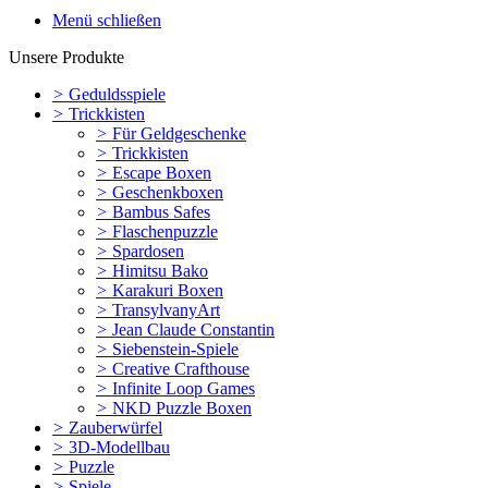
Menü schließen
Unsere Produkte
>
Geduldsspiele
>
Trickkisten
>
Für Geldgeschenke
>
Trickkisten
>
Escape Boxen
>
Geschenkboxen
>
Bambus Safes
>
Flaschenpuzzle
>
Spardosen
>
Himitsu Bako
>
Karakuri Boxen
>
TransylvanyArt
>
Jean Claude Constantin
>
Siebenstein-Spiele
>
Creative Crafthouse
>
Infinite Loop Games
>
NKD Puzzle Boxen
>
Zauberwürfel
>
3D-Modellbau
>
Puzzle
>
Spiele