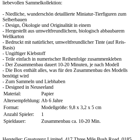
liebevollen Sammelkollektion:
- Niedliche, wunderschön detaillierte Miniatur-Tierfiguren zum
Selberbauen
- Design, Ökologie und Originalität in einem
- Hergestellt aus umweltfreundlichem, biologisch abbaubarem
Wellkarton
- Bedruckt mit natürlicher, umweltfreundlicher Tinte (auf Reis-
Basis)
- Ungiftiger Klebstoff
- Teile einfach in numerischer Reihenfolge zusammenkleben
- Der Zusammenbau dauert 10-20 Minuten, je nach Modell
- Die Box enthält alles, was für den Zusammenbau des Modells
benötigt wird
- Zum Sammeln und Liebhaben
- Designed in Neuseeland
Material:
Papier
Altersempfehlung:
Ab 6 Jahre
Format:
Modellgröße: 9,8 x 3,2 x 5 cm
Anzahl Spieler:
1
Spieldauer:
Zusammenbau ca. 10-20 Min.
Hersteller: Greaturenz Limited, 417 Three Mile Bush Road, 0185