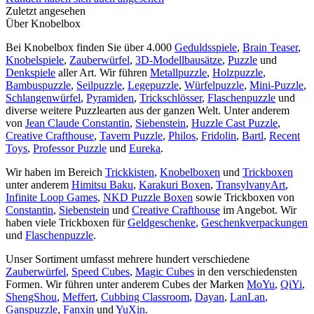
Zuletzt angesehen
Über Knobelbox
Bei Knobelbox finden Sie über 4.000
Geduldsspiele
,
Brain Teaser
,
Knobelspiele
,
Zauberwürfel
,
3D-Modellbausätze
,
Puzzle
und
Denkspiele
aller Art. Wir führen
Metallpuzzle
,
Holzpuzzle
,
Bambuspuzzle
,
Seilpuzzle
,
Legepuzzle
,
Würfelpuzzle
,
Mini-Puzzle
,
Schlangenwürfel
,
Pyramiden
,
Trickschlösser
,
Flaschenpuzzle
und
diverse weitere Puzzlearten aus der ganzen Welt. Unter anderem
von
Jean Claude Constantin
,
Siebenstein
,
Huzzle Cast Puzzle
,
Creative Crafthouse
,
Tavern Puzzle
,
Philos
,
Fridolin
,
Bartl
,
Recent
Toys
,
Professor Puzzle
und
Eureka
.
Wir haben im Bereich
Trickkisten
,
Knobelboxen
und
Trickboxen
unter anderem
Himitsu Baku
,
Karakuri Boxen
,
TransylvanyArt
,
Infinite Loop Games
,
NKD Puzzle Boxen
sowie Trickboxen von
Constantin
,
Siebenstein
und
Creative Crafthouse
im Angebot. Wir
haben viele Trickboxen für
Geldgeschenke
,
Geschenkverpackungen
und
Flaschenpuzzle
.
Unser Sortiment umfasst mehrere hundert verschiedene
Zauberwürfel
,
Speed Cubes
,
Magic Cubes
in den verschiedensten
Formen. Wir führen unter anderem Cubes der Marken
MoYu
,
QiYi
,
ShengShou
,
Meffert
,
Cubbing Classroom
,
Dayan
,
LanLan
,
Ganspuzzle
,
Fanxin
und
YuXin
.