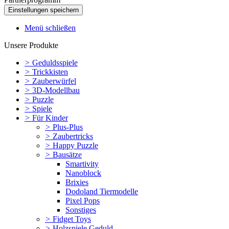
Menü schließen
Unsere Produkte
>
Geduldsspiele
>
Trickkisten
>
Zauberwürfel
>
3D-Modellbau
>
Puzzle
>
Spiele
>
Für Kinder
>
Plus-Plus
>
Zaubertricks
>
Happy Puzzle
>
Bausätze
Smartivity
Nanoblock
Brixies
Dodoland Tiermodelle
Pixel Pops
Sonstiges
>
Fidget Toys
>
Holzspiele Geduld