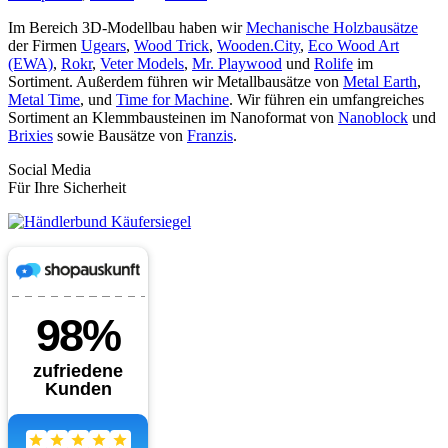
Im Bereich 3D-Modellbau haben wir
Mechanische Holzbausätze
der Firmen
Ugears
,
Wood Trick
,
Wooden.City
,
Eco Wood Art
(EWA)
,
Rokr
,
Veter Models
,
Mr. Playwood
und
Rolife
im
Sortiment. Außerdem führen wir Metallbausätze von
Metal Earth
,
Metal Time
, und
Time for Machine
. Wir führen ein umfangreiches
Sortiment an Klemmbausteinen im Nanoformat von
Nanoblock
und
Brixies
sowie Bausätze von
Franzis
.
Social Media
Für Ihre Sicherheit