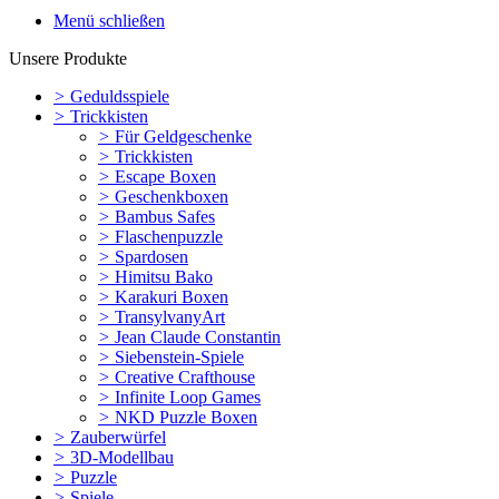
Menü schließen
Unsere Produkte
>
Geduldsspiele
>
Trickkisten
>
Für Geldgeschenke
>
Trickkisten
>
Escape Boxen
>
Geschenkboxen
>
Bambus Safes
>
Flaschenpuzzle
>
Spardosen
>
Himitsu Bako
>
Karakuri Boxen
>
TransylvanyArt
>
Jean Claude Constantin
>
Siebenstein-Spiele
>
Creative Crafthouse
>
Infinite Loop Games
>
NKD Puzzle Boxen
>
Zauberwürfel
>
3D-Modellbau
>
Puzzle
>
Spiele