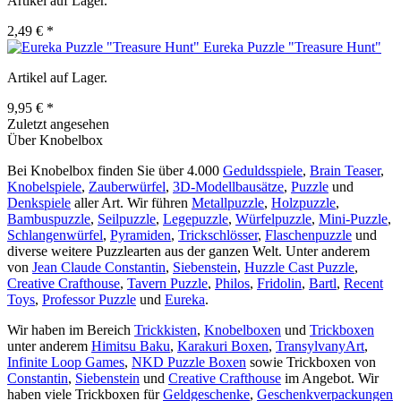
Artikel auf Lager.
2,49 € *
Eureka Puzzle "Treasure Hunt"
Artikel auf Lager.
9,95 € *
Zuletzt angesehen
Über Knobelbox
Bei Knobelbox finden Sie über 4.000
Geduldsspiele
,
Brain Teaser
,
Knobelspiele
,
Zauberwürfel
,
3D-Modellbausätze
,
Puzzle
und
Denkspiele
aller Art. Wir führen
Metallpuzzle
,
Holzpuzzle
,
Bambuspuzzle
,
Seilpuzzle
,
Legepuzzle
,
Würfelpuzzle
,
Mini-Puzzle
,
Schlangenwürfel
,
Pyramiden
,
Trickschlösser
,
Flaschenpuzzle
und
diverse weitere Puzzlearten aus der ganzen Welt. Unter anderem
von
Jean Claude Constantin
,
Siebenstein
,
Huzzle Cast Puzzle
,
Creative Crafthouse
,
Tavern Puzzle
,
Philos
,
Fridolin
,
Bartl
,
Recent
Toys
,
Professor Puzzle
und
Eureka
.
Wir haben im Bereich
Trickkisten
,
Knobelboxen
und
Trickboxen
unter anderem
Himitsu Baku
,
Karakuri Boxen
,
TransylvanyArt
,
Infinite Loop Games
,
NKD Puzzle Boxen
sowie Trickboxen von
Constantin
,
Siebenstein
und
Creative Crafthouse
im Angebot. Wir
haben viele Trickboxen für
Geldgeschenke
,
Geschenkverpackungen