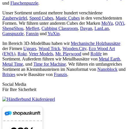
und
Flaschenpuzzle
.
Unser Sortiment umfasst mehrere hundert verschiedene
Zauberwürfel
,
Speed Cubes
,
Magic Cubes
in den verschiedensten
Formen. Wir führen unter anderem Cubes der Marken
MoYu
,
QiYi
,
ShengShou
,
Meffert
,
Cubbing Classroom
,
Dayan
,
LanLan
,
Ganspuzzle
,
Fanxin
und
YuXin
.
Im Bereich 3D-Modellbau haben wir
Mechanische Holzbausätze
der Firmen
Ugears
,
Wood Trick
,
Wooden.City
,
Eco Wood Art
(EWA)
,
Rokr
,
Veter Models
,
Mr. Playwood
und
Rolife
im
Sortiment. Außerdem führen wir Metallbausätze von
Metal Earth
,
Metal Time
, und
Time for Machine
. Wir führen ein umfangreiches
Sortiment an Klemmbausteinen im Nanoformat von
Nanoblock
und
Brixies
sowie Bausätze von
Franzis
.
Social Media
Für Ihre Sicherheit