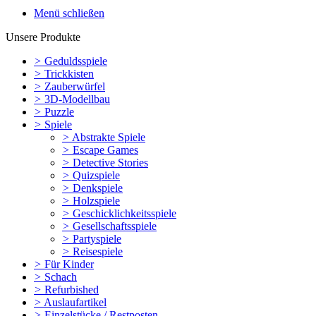
Menü schließen
Unsere Produkte
>
Geduldsspiele
>
Trickkisten
>
Zauberwürfel
>
3D-Modellbau
>
Puzzle
>
Spiele
>
Abstrakte Spiele
>
Escape Games
>
Detective Stories
>
Quizspiele
>
Denkspiele
>
Holzspiele
>
Geschicklichkeitsspiele
>
Gesellschaftsspiele
>
Partyspiele
>
Reisespiele
>
Für Kinder
>
Schach
>
Refurbished
>
Auslaufartikel
>
Einzelstücke / Restposten