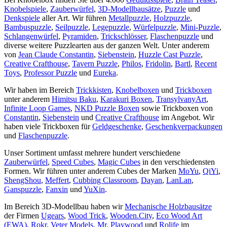
Knobelspiele
,
Zauberwürfel
,
3D-Modellbausätze
,
Puzzle
und
Denkspiele
aller Art. Wir führen
Metallpuzzle
,
Holzpuzzle
,
Bambuspuzzle
,
Seilpuzzle
,
Legepuzzle
,
Würfelpuzzle
,
Mini-Puzzle
,
Schlangenwürfel
,
Pyramiden
,
Trickschlösser
,
Flaschenpuzzle
und
diverse weitere Puzzlearten aus der ganzen Welt. Unter anderem
von
Jean Claude Constantin
,
Siebenstein
,
Huzzle Cast Puzzle
,
Creative Crafthouse
,
Tavern Puzzle
,
Philos
,
Fridolin
,
Bartl
,
Recent
Toys
,
Professor Puzzle
und
Eureka
.
Wir haben im Bereich
Trickkisten
,
Knobelboxen
und
Trickboxen
unter anderem
Himitsu Baku
,
Karakuri Boxen
,
TransylvanyArt
,
Infinite Loop Games
,
NKD Puzzle Boxen
sowie Trickboxen von
Constantin
,
Siebenstein
und
Creative Crafthouse
im Angebot. Wir
haben viele Trickboxen für
Geldgeschenke
,
Geschenkverpackungen
und
Flaschenpuzzle
.
Unser Sortiment umfasst mehrere hundert verschiedene
Zauberwürfel
,
Speed Cubes
,
Magic Cubes
in den verschiedensten
Formen. Wir führen unter anderem Cubes der Marken
MoYu
,
QiYi
,
ShengShou
,
Meffert
,
Cubbing Classroom
,
Dayan
,
LanLan
,
Ganspuzzle
,
Fanxin
und
YuXin
.
Im Bereich 3D-Modellbau haben wir
Mechanische Holzbausätze
der Firmen
Ugears
,
Wood Trick
,
Wooden.City
,
Eco Wood Art
(EWA)
,
Rokr
,
Veter Models
,
Mr. Playwood
und
Rolife
im