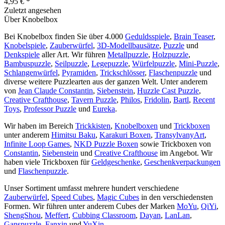
4,95 € *
Zuletzt angesehen
Über Knobelbox
Bei Knobelbox finden Sie über 4.000
Geduldsspiele
,
Brain Teaser
,
Knobelspiele
,
Zauberwürfel
,
3D-Modellbausätze
,
Puzzle
und
Denkspiele
aller Art. Wir führen
Metallpuzzle
,
Holzpuzzle
,
Bambuspuzzle
,
Seilpuzzle
,
Legepuzzle
,
Würfelpuzzle
,
Mini-Puzzle
,
Schlangenwürfel
,
Pyramiden
,
Trickschlösser
,
Flaschenpuzzle
und
diverse weitere Puzzlearten aus der ganzen Welt. Unter anderem
von
Jean Claude Constantin
,
Siebenstein
,
Huzzle Cast Puzzle
,
Creative Crafthouse
,
Tavern Puzzle
,
Philos
,
Fridolin
,
Bartl
,
Recent
Toys
,
Professor Puzzle
und
Eureka
.
Wir haben im Bereich
Trickkisten
,
Knobelboxen
und
Trickboxen
unter anderem
Himitsu Baku
,
Karakuri Boxen
,
TransylvanyArt
,
Infinite Loop Games
,
NKD Puzzle Boxen
sowie Trickboxen von
Constantin
,
Siebenstein
und
Creative Crafthouse
im Angebot. Wir
haben viele Trickboxen für
Geldgeschenke
,
Geschenkverpackungen
und
Flaschenpuzzle
.
Unser Sortiment umfasst mehrere hundert verschiedene
Zauberwürfel
,
Speed Cubes
,
Magic Cubes
in den verschiedensten
Formen. Wir führen unter anderem Cubes der Marken
MoYu
,
QiYi
,
ShengShou
,
Meffert
,
Cubbing Classroom
,
Dayan
,
LanLan
,
Ganspuzzle
,
Fanxin
und
YuXin
.