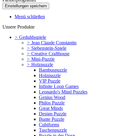
Menü schließen
Unsere Produkte
>
Geduldsspiele
>
Jean Claude Constantin
>
Siebenstein-Spiele
>
Creative Crafthouse
>
Mini-Puzzle
>
Holzpuzzle
Bambuspuzzle
Holzpuzzle
VIP Puzzle
Infinite Loop Games
Leonardo's Mind Puzzles
Genius Wood
Philos Puzzle
Great Minds
Design Puzzle
Bunte Puzzle
Cubiforms
Taschenpuzzle
Puzzle in der Dose