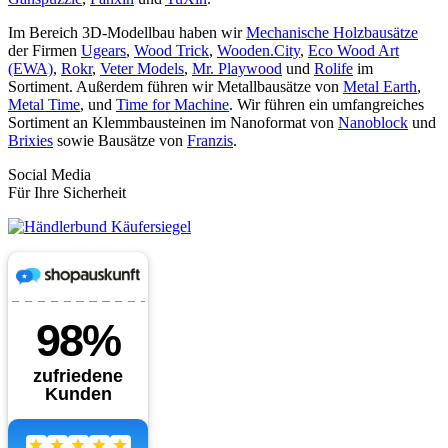
Im Bereich 3D-Modellbau haben wir
Mechanische Holzbausätze
der Firmen
Ugears
,
Wood Trick
,
Wooden.City
,
Eco Wood Art
(EWA)
,
Rokr
,
Veter Models
,
Mr. Playwood
und
Rolife
im
Sortiment. Außerdem führen wir Metallbausätze von
Metal Earth
,
Metal Time
, und
Time for Machine
. Wir führen ein umfangreiches
Sortiment an Klemmbausteinen im Nanoformat von
Nanoblock
und
Brixies
sowie Bausätze von
Franzis
.
Social Media
Für Ihre Sicherheit