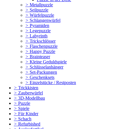
>
Metallpuzzle
>
Seilpuzzle
>
Würfelpuzzle
>
Schlangenwürfel
>
Pyramiden
>
Legepuzzle
>
Labyrinth
>
Trickschlösser
>
Flaschenpuzzle
>
Happy Puzzle
>
Brainteaser
>
Kleine Geduldspiele
>
Schlüsselanhänger
>
Set-Packungen
>
Geschenksets
>
Einzelstücke / Restposten
>
Trickkisten
>
Zauberwürfel
>
3D-Modellbau
>
Puzzle
>
Spiele
>
Für Kinder
>
Schach
>
Refurbished