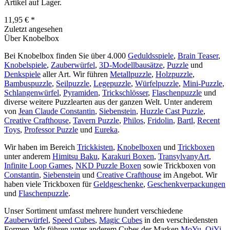
Artikel auf Lager.
11,95 € *
Zuletzt angesehen
Über Knobelbox
Bei Knobelbox finden Sie über 4.000
Geduldsspiele
,
Brain Teaser
,
Knobelspiele
,
Zauberwürfel
,
3D-Modellbausätze
,
Puzzle
und
Denkspiele
aller Art. Wir führen
Metallpuzzle
,
Holzpuzzle
,
Bambuspuzzle
,
Seilpuzzle
,
Legepuzzle
,
Würfelpuzzle
,
Mini-Puzzle
,
Schlangenwürfel
,
Pyramiden
,
Trickschlösser
,
Flaschenpuzzle
und
diverse weitere Puzzlearten aus der ganzen Welt. Unter anderem
von
Jean Claude Constantin
,
Siebenstein
,
Huzzle Cast Puzzle
,
Creative Crafthouse
,
Tavern Puzzle
,
Philos
,
Fridolin
,
Bartl
,
Recent
Toys
,
Professor Puzzle
und
Eureka
.
Wir haben im Bereich
Trickkisten
,
Knobelboxen
und
Trickboxen
unter anderem
Himitsu Baku
,
Karakuri Boxen
,
TransylvanyArt
,
Infinite Loop Games
,
NKD Puzzle Boxen
sowie Trickboxen von
Constantin
,
Siebenstein
und
Creative Crafthouse
im Angebot. Wir
haben viele Trickboxen für
Geldgeschenke
,
Geschenkverpackungen
und
Flaschenpuzzle
.
Unser Sortiment umfasst mehrere hundert verschiedene
Zauberwürfel
,
Speed Cubes
,
Magic Cubes
in den verschiedensten
Formen. Wir führen unter anderem Cubes der Marken
MoYu
,
QiYi
,