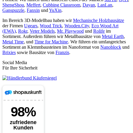
ShengShou
,
Meffert
,
Cubbing Classroom
,
Dayan
,
LanLan
,
Ganspuzzle
,
Fanxin
und
YuXin
.
Im Bereich 3D-Modellbau haben wir
Mechanische Holzbausätze
der Firmen
Ugears
,
Wood Trick
,
Wooden.City
,
Eco Wood Art
(EWA)
,
Rokr
,
Veter Models
,
Mr. Playwood
und
Rolife
im
Sortiment. Außerdem führen wir Metallbausätze von
Metal Earth
,
Metal Time
, und
Time for Machine
. Wir führen ein umfangreiches
Sortiment an Klemmbausteinen im Nanoformat von
Nanoblock
und
Brixies
sowie Bausätze von
Franzis
.
Social Media
Für Ihre Sicherheit