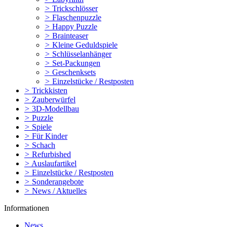
>
Trickschlösser
>
Flaschenpuzzle
>
Happy Puzzle
>
Brainteaser
>
Kleine Geduldspiele
>
Schlüsselanhänger
>
Set-Packungen
>
Geschenksets
>
Einzelstücke / Restposten
>
Trickkisten
>
Zauberwürfel
>
3D-Modellbau
>
Puzzle
>
Spiele
>
Für Kinder
>
Schach
>
Refurbished
>
Auslaufartikel
>
Einzelstücke / Restposten
>
Sonderangebote
>
News / Aktuelles
Informationen
News