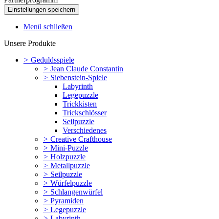
Menü schließen
Unsere Produkte
>
Geduldsspiele
>
Jean Claude Constantin
>
Siebenstein-Spiele
Labyrinth
Legepuzzle
Trickkisten
Trickschlösser
Seilpuzzle
Verschiedenes
>
Creative Crafthouse
>
Mini-Puzzle
>
Holzpuzzle
>
Metallpuzzle
>
Seilpuzzle
>
Würfelpuzzle
>
Schlangenwürfel
>
Pyramiden
>
Legepuzzle
>
Labyrinth