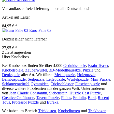
Versandkostenfreie Lieferung innerhalb Deutschlands!
Artikel auf Lager.
84,95 € *
Euro-Falle 03
Derzeit leider nicht lieferbar.
27,95 € *
Zuletzt angesehen
Über Knobelbox
Bei Knobelbox finden Sie über 4.000
Geduldsspiele
,
Brain Teaser
,
Knobelspiele
,
Zauberwürfel
,
3D-Modellbausätze
,
Puzzle
und
Denkspiele
aller Art. Wir führen
Metallpuzzle
,
Holzpuzzle
,
Bambuspuzzle
,
Seilpuzzle
,
Legepuzzle
,
Würfelpuzzle
,
Mini-Puzzle
,
Schlangenwürfel
,
Pyramiden
,
Trickschlösser
,
Flaschenpuzzle
und
diverse weitere Puzzlearten aus der ganzen Welt. Unter anderem
von
Jean Claude Constantin
,
Siebenstein
,
Huzzle Cast Puzzle
,
Creative Crafthouse
,
Tavern Puzzle
,
Philos
,
Fridolin
,
Bartl
,
Recent
Toys
,
Professor Puzzle
und
Eureka
.
Wir haben im Bereich
Trickkisten
,
Knobelboxen
und
Trickboxen