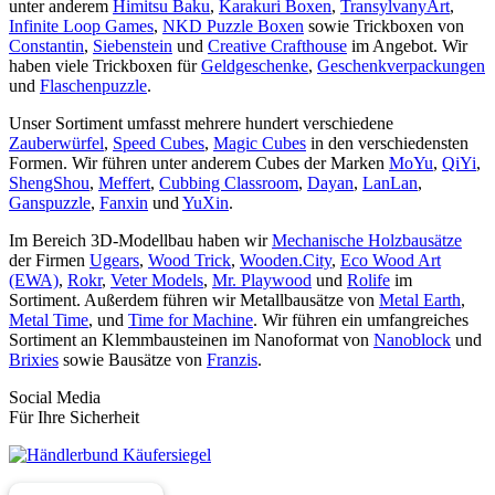
unter anderem
Himitsu Baku
,
Karakuri Boxen
,
TransylvanyArt
,
Infinite Loop Games
,
NKD Puzzle Boxen
sowie Trickboxen von
Constantin
,
Siebenstein
und
Creative Crafthouse
im Angebot. Wir
haben viele Trickboxen für
Geldgeschenke
,
Geschenkverpackungen
und
Flaschenpuzzle
.
Unser Sortiment umfasst mehrere hundert verschiedene
Zauberwürfel
,
Speed Cubes
,
Magic Cubes
in den verschiedensten
Formen. Wir führen unter anderem Cubes der Marken
MoYu
,
QiYi
,
ShengShou
,
Meffert
,
Cubbing Classroom
,
Dayan
,
LanLan
,
Ganspuzzle
,
Fanxin
und
YuXin
.
Im Bereich 3D-Modellbau haben wir
Mechanische Holzbausätze
der Firmen
Ugears
,
Wood Trick
,
Wooden.City
,
Eco Wood Art
(EWA)
,
Rokr
,
Veter Models
,
Mr. Playwood
und
Rolife
im
Sortiment. Außerdem führen wir Metallbausätze von
Metal Earth
,
Metal Time
, und
Time for Machine
. Wir führen ein umfangreiches
Sortiment an Klemmbausteinen im Nanoformat von
Nanoblock
und
Brixies
sowie Bausätze von
Franzis
.
Social Media
Für Ihre Sicherheit