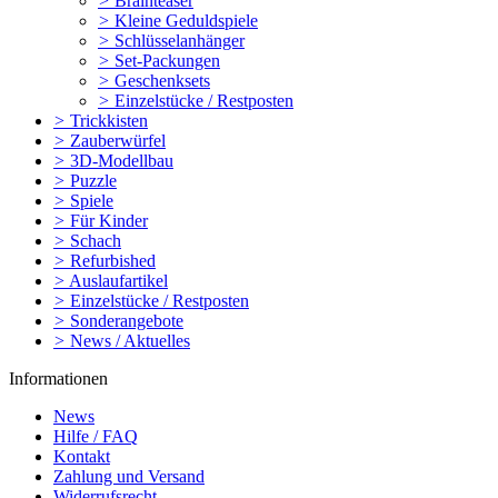
>
Brainteaser
>
Kleine Geduldspiele
>
Schlüsselanhänger
>
Set-Packungen
>
Geschenksets
>
Einzelstücke / Restposten
>
Trickkisten
>
Zauberwürfel
>
3D-Modellbau
>
Puzzle
>
Spiele
>
Für Kinder
>
Schach
>
Refurbished
>
Auslaufartikel
>
Einzelstücke / Restposten
>
Sonderangebote
>
News / Aktuelles
Informationen
News
Hilfe / FAQ
Kontakt
Zahlung und Versand
Widerrufsrecht