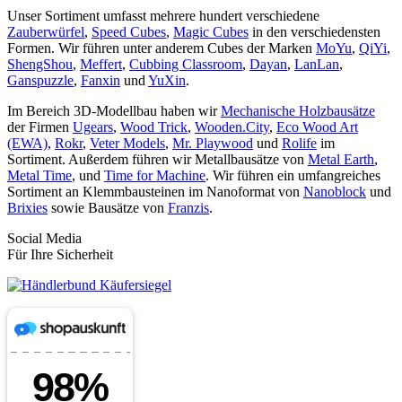
Unser Sortiment umfasst mehrere hundert verschiedene
Zauberwürfel
,
Speed Cubes
,
Magic Cubes
in den verschiedensten
Formen. Wir führen unter anderem Cubes der Marken
MoYu
,
QiYi
,
ShengShou
,
Meffert
,
Cubbing Classroom
,
Dayan
,
LanLan
,
Ganspuzzle
,
Fanxin
und
YuXin
.
Im Bereich 3D-Modellbau haben wir
Mechanische Holzbausätze
der Firmen
Ugears
,
Wood Trick
,
Wooden.City
,
Eco Wood Art
(EWA)
,
Rokr
,
Veter Models
,
Mr. Playwood
und
Rolife
im
Sortiment. Außerdem führen wir Metallbausätze von
Metal Earth
,
Metal Time
, und
Time for Machine
. Wir führen ein umfangreiches
Sortiment an Klemmbausteinen im Nanoformat von
Nanoblock
und
Brixies
sowie Bausätze von
Franzis
.
Social Media
Für Ihre Sicherheit