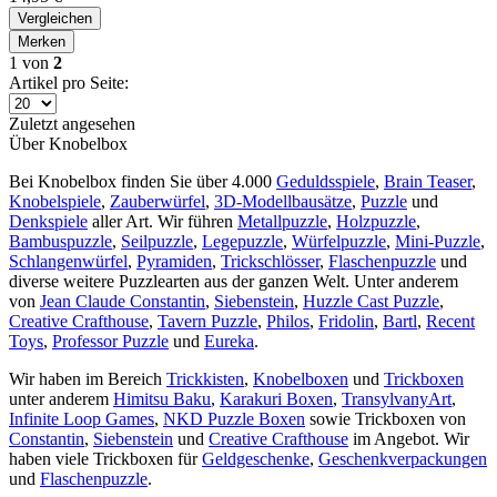
Vergleichen
Merken
1
von
2
Artikel pro Seite:
Zuletzt angesehen
Über Knobelbox
Bei Knobelbox finden Sie über 4.000
Geduldsspiele
,
Brain Teaser
,
Knobelspiele
,
Zauberwürfel
,
3D-Modellbausätze
,
Puzzle
und
Denkspiele
aller Art. Wir führen
Metallpuzzle
,
Holzpuzzle
,
Bambuspuzzle
,
Seilpuzzle
,
Legepuzzle
,
Würfelpuzzle
,
Mini-Puzzle
,
Schlangenwürfel
,
Pyramiden
,
Trickschlösser
,
Flaschenpuzzle
und
diverse weitere Puzzlearten aus der ganzen Welt. Unter anderem
von
Jean Claude Constantin
,
Siebenstein
,
Huzzle Cast Puzzle
,
Creative Crafthouse
,
Tavern Puzzle
,
Philos
,
Fridolin
,
Bartl
,
Recent
Toys
,
Professor Puzzle
und
Eureka
.
Wir haben im Bereich
Trickkisten
,
Knobelboxen
und
Trickboxen
unter anderem
Himitsu Baku
,
Karakuri Boxen
,
TransylvanyArt
,
Infinite Loop Games
,
NKD Puzzle Boxen
sowie Trickboxen von
Constantin
,
Siebenstein
und
Creative Crafthouse
im Angebot. Wir
haben viele Trickboxen für
Geldgeschenke
,
Geschenkverpackungen
und
Flaschenpuzzle
.