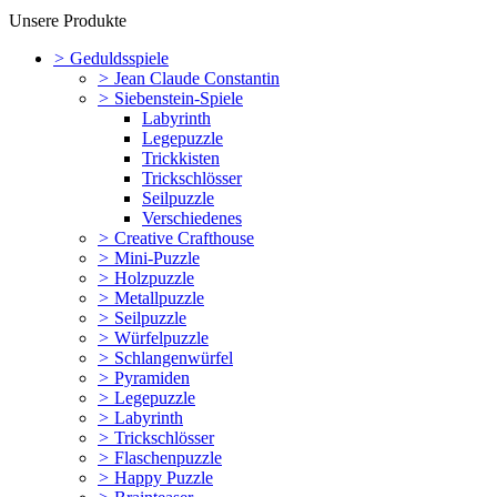
Unsere Produkte
>
Geduldsspiele
>
Jean Claude Constantin
>
Siebenstein-Spiele
Labyrinth
Legepuzzle
Trickkisten
Trickschlösser
Seilpuzzle
Verschiedenes
>
Creative Crafthouse
>
Mini-Puzzle
>
Holzpuzzle
>
Metallpuzzle
>
Seilpuzzle
>
Würfelpuzzle
>
Schlangenwürfel
>
Pyramiden
>
Legepuzzle
>
Labyrinth
>
Trickschlösser
>
Flaschenpuzzle
>
Happy Puzzle