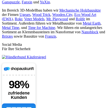
Ganspuzzle
,
Fanxin
und
YuXin
.
Im Bereich 3D-Modellbau haben wir
Mechanische Holzbausätze
der Firmen
Ugears
,
Wood Trick
,
Wooden.City
,
Eco Wood Art
(EWA)
,
Rokr
,
Veter Models
,
Mr. Playwood
und
Rolife
im
Sortiment. Außerdem führen wir Metallbausätze von
Metal Earth
,
Metal Time
, und
Time for Machine
. Wir führen ein umfangreiches
Sortiment an Klemmbausteinen im Nanoformat von
Nanoblock
und
Brixies
sowie Bausätze von
Franzis
.
Social Media
Für Ihre Sicherheit