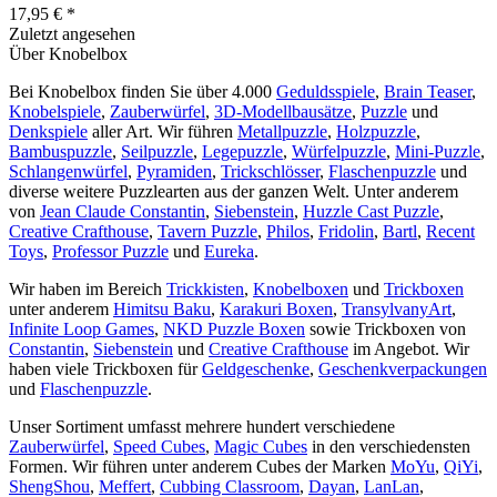
17,95 € *
Zuletzt angesehen
Über Knobelbox
Bei Knobelbox finden Sie über 4.000
Geduldsspiele
,
Brain Teaser
,
Knobelspiele
,
Zauberwürfel
,
3D-Modellbausätze
,
Puzzle
und
Denkspiele
aller Art. Wir führen
Metallpuzzle
,
Holzpuzzle
,
Bambuspuzzle
,
Seilpuzzle
,
Legepuzzle
,
Würfelpuzzle
,
Mini-Puzzle
,
Schlangenwürfel
,
Pyramiden
,
Trickschlösser
,
Flaschenpuzzle
und
diverse weitere Puzzlearten aus der ganzen Welt. Unter anderem
von
Jean Claude Constantin
,
Siebenstein
,
Huzzle Cast Puzzle
,
Creative Crafthouse
,
Tavern Puzzle
,
Philos
,
Fridolin
,
Bartl
,
Recent
Toys
,
Professor Puzzle
und
Eureka
.
Wir haben im Bereich
Trickkisten
,
Knobelboxen
und
Trickboxen
unter anderem
Himitsu Baku
,
Karakuri Boxen
,
TransylvanyArt
,
Infinite Loop Games
,
NKD Puzzle Boxen
sowie Trickboxen von
Constantin
,
Siebenstein
und
Creative Crafthouse
im Angebot. Wir
haben viele Trickboxen für
Geldgeschenke
,
Geschenkverpackungen
und
Flaschenpuzzle
.
Unser Sortiment umfasst mehrere hundert verschiedene
Zauberwürfel
,
Speed Cubes
,
Magic Cubes
in den verschiedensten
Formen. Wir führen unter anderem Cubes der Marken
MoYu
,
QiYi
,
ShengShou
,
Meffert
,
Cubbing Classroom
,
Dayan
,
LanLan
,