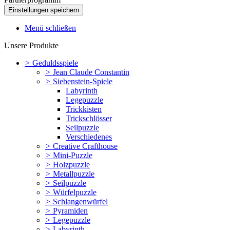
Menü schließen
Unsere Produkte
>
Geduldsspiele
>
Jean Claude Constantin
>
Siebenstein-Spiele
Labyrinth
Legepuzzle
Trickkisten
Trickschlösser
Seilpuzzle
Verschiedenes
>
Creative Crafthouse
>
Mini-Puzzle
>
Holzpuzzle
>
Metallpuzzle
>
Seilpuzzle
>
Würfelpuzzle
>
Schlangenwürfel
>
Pyramiden
>
Legepuzzle
>
Labyrinth