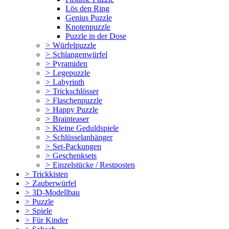
Lös den Ring
Genius Puzzle
Knotenpuzzle
Puzzle in der Dose
>
Würfelpuzzle
>
Schlangenwürfel
>
Pyramiden
>
Legepuzzle
>
Labyrinth
>
Trickschlösser
>
Flaschenpuzzle
>
Happy Puzzle
>
Brainteaser
>
Kleine Geduldspiele
>
Schlüsselanhänger
>
Set-Packungen
>
Geschenksets
>
Einzelstücke / Restposten
>
Trickkisten
>
Zauberwürfel
>
3D-Modellbau
>
Puzzle
>
Spiele
>
Für Kinder