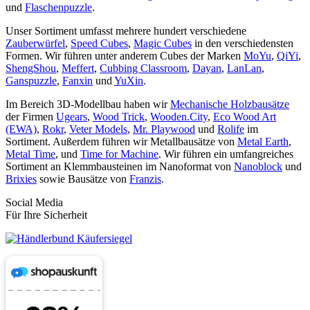
und
Flaschenpuzzle
.
Unser Sortiment umfasst mehrere hundert verschiedene
Zauberwürfel
,
Speed Cubes
,
Magic Cubes
in den verschiedensten
Formen. Wir führen unter anderem Cubes der Marken
MoYu
,
QiYi
,
ShengShou
,
Meffert
,
Cubbing Classroom
,
Dayan
,
LanLan
,
Ganspuzzle
,
Fanxin
und
YuXin
.
Im Bereich 3D-Modellbau haben wir
Mechanische Holzbausätze
der Firmen
Ugears
,
Wood Trick
,
Wooden.City
,
Eco Wood Art
(EWA)
,
Rokr
,
Veter Models
,
Mr. Playwood
und
Rolife
im
Sortiment. Außerdem führen wir Metallbausätze von
Metal Earth
,
Metal Time
, und
Time for Machine
. Wir führen ein umfangreiches
Sortiment an Klemmbausteinen im Nanoformat von
Nanoblock
und
Brixies
sowie Bausätze von
Franzis
.
Social Media
Für Ihre Sicherheit