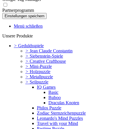
Partnerprogramm
Menü schließen
Unsere Produkte
>
Geduldsspiele
>
Jean Claude Constantin
>
Siebenstein-Spiele
>
Creative Crafthouse
>
Mini-Puzzle
>
Holzpuzzle
>
Metallpuzzle
>
Seilpuzzle
IQ Games
Basic
Buboo
Draculas Knoten
Philos Puzzle
Zodiac Sternzeichenpuzzle
Leonardo's Mind Puzzles
Travel with your Mind
Pastime Puzzle