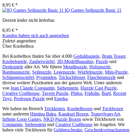
8,95 € *
IQ Games Seilpuzzle Basic 11
Derzeit leider nicht lieferbar.
8,95 € *
Kunden haben sich auch angesehen
Zuletzt angesehen
Über Knobelbox
Bei Knobelbox finden Sie über 4.000
Geduldsspiele
,
Brain Teaser
,
Knobelspiele
,
Zauberwürfel
,
3D-Modellbausätze
,
Puzzle
und
Denkspiele
aller Art. Wir führen
Metallpuzzle
,
Holzpuzzle
,
Bambuspuzzle
,
Seilpuzzle
,
Legepuzzle
,
Würfelpuzzle
,
Mini-Puzzle
,
Schlangenwürfel
,
Pyramiden
,
Trickschlösser
,
Flaschenpuzzle
und
diverse weitere Puzzlearten aus der ganzen Welt. Unter anderem
von
Jean Claude Constantin
,
Siebenstein
,
Huzzle Cast Puzzle
,
Creative Crafthouse
,
Tavern Puzzle
,
Philos
,
Fridolin
,
Bartl
,
Recent
Toys
,
Professor Puzzle
und
Eureka
.
Wir haben im Bereich
Trickkisten
,
Knobelboxen
und
Trickboxen
unter anderem
Himitsu Baku
,
Karakuri Boxen
,
TransylvanyArt
,
Infinite Loop Games
,
NKD Puzzle Boxen
sowie Trickboxen von
Constantin
,
Siebenstein
und
Creative Crafthouse
im Angebot. Wir
haben viele Trickboxen für
Geldgeschenke
,
Geschenkverpackungen