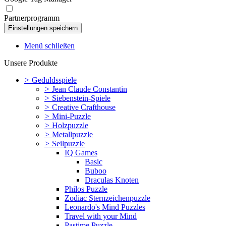
Partnerprogramm
Menü schließen
Unsere Produkte
>
Geduldsspiele
>
Jean Claude Constantin
>
Siebenstein-Spiele
>
Creative Crafthouse
>
Mini-Puzzle
>
Holzpuzzle
>
Metallpuzzle
>
Seilpuzzle
IQ Games
Basic
Buboo
Draculas Knoten
Philos Puzzle
Zodiac Sternzeichenpuzzle
Leonardo's Mind Puzzles
Travel with your Mind
Pastime Puzzle