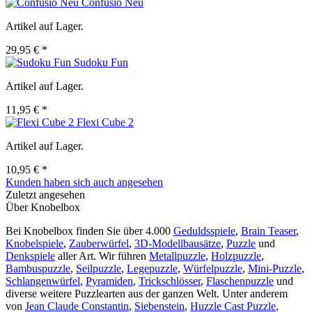
Confusio Neu
Artikel auf Lager.
29,95 € *
Sudoku Fun
Artikel auf Lager.
11,95 € *
Flexi Cube 2
Artikel auf Lager.
10,95 € *
Kunden haben sich auch angesehen
Zuletzt angesehen
Über Knobelbox
Bei Knobelbox finden Sie über 4.000
Geduldsspiele
,
Brain Teaser
,
Knobelspiele
,
Zauberwürfel
,
3D-Modellbausätze
,
Puzzle
und
Denkspiele
aller Art. Wir führen
Metallpuzzle
,
Holzpuzzle
,
Bambuspuzzle
,
Seilpuzzle
,
Legepuzzle
,
Würfelpuzzle
,
Mini-Puzzle
,
Schlangenwürfel
,
Pyramiden
,
Trickschlösser
,
Flaschenpuzzle
und
diverse weitere Puzzlearten aus der ganzen Welt. Unter anderem
von
Jean Claude Constantin
,
Siebenstein
,
Huzzle Cast Puzzle
,