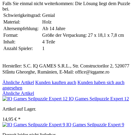
Falls Sie einmal nicht weiterkommen: Die Lösung liegt dem Puzzle
bei.
Schwierigkeitsgrad:
Genial
Material:
Holz
Altersempfehlung:
Ab 14 Jahre
Format:
Größe der Verpackung: 27 x 18,1 x 7,8 cm
Inhalt:
4 Teile
Anzahl Spieler:
1
Hersteller: S.C. IQ GAMES S.R.L., Str. Constructorilor 2, 520077
Sfântu Gheorghe, Rumänien, E-Mail: office@iqgame.ro
Ähnliche Artikel
Kunden kauften auch
Kunden haben sich auch
angesehen
Ähnliche Artikel
IQ Games Seilpuzzle Expert 12
Artikel auf Lager.
14,95 € *
IQ Games Seilpuzzle Expert 9
Derzeit leider nicht lieferbar.