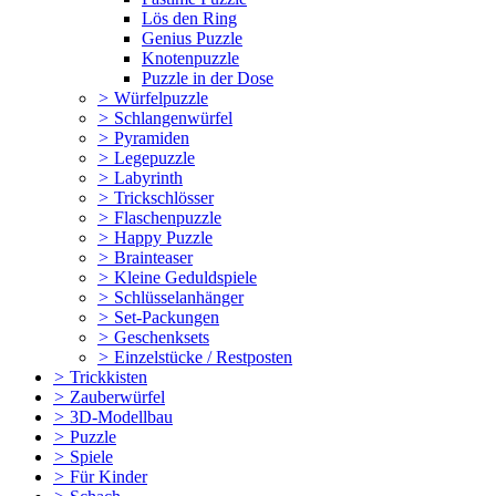
Lös den Ring
Genius Puzzle
Knotenpuzzle
Puzzle in der Dose
>
Würfelpuzzle
>
Schlangenwürfel
>
Pyramiden
>
Legepuzzle
>
Labyrinth
>
Trickschlösser
>
Flaschenpuzzle
>
Happy Puzzle
>
Brainteaser
>
Kleine Geduldspiele
>
Schlüsselanhänger
>
Set-Packungen
>
Geschenksets
>
Einzelstücke / Restposten
>
Trickkisten
>
Zauberwürfel
>
3D-Modellbau
>
Puzzle
>
Spiele
>
Für Kinder