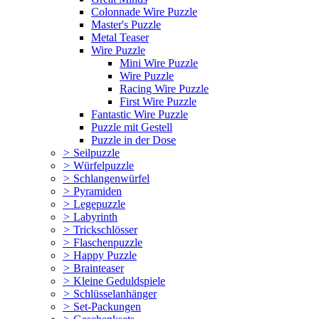
Colonnade Wire Puzzle
Master's Puzzle
Metal Teaser
Wire Puzzle
Mini Wire Puzzle
Wire Puzzle
Racing Wire Puzzle
First Wire Puzzle
Fantastic Wire Puzzle
Puzzle mit Gestell
Puzzle in der Dose
>
Seilpuzzle
>
Würfelpuzzle
>
Schlangenwürfel
>
Pyramiden
>
Legepuzzle
>
Labyrinth
>
Trickschlösser
>
Flaschenpuzzle
>
Happy Puzzle
>
Brainteaser
>
Kleine Geduldspiele
>
Schlüsselanhänger
>
Set-Packungen