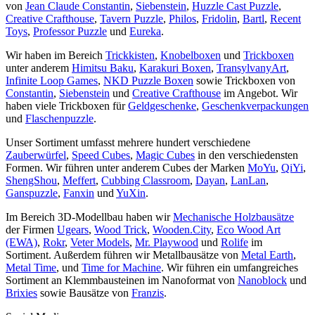
von
Jean Claude Constantin
,
Siebenstein
,
Huzzle Cast Puzzle
,
Creative Crafthouse
,
Tavern Puzzle
,
Philos
,
Fridolin
,
Bartl
,
Recent
Toys
,
Professor Puzzle
und
Eureka
.
Wir haben im Bereich
Trickkisten
,
Knobelboxen
und
Trickboxen
unter anderem
Himitsu Baku
,
Karakuri Boxen
,
TransylvanyArt
,
Infinite Loop Games
,
NKD Puzzle Boxen
sowie Trickboxen von
Constantin
,
Siebenstein
und
Creative Crafthouse
im Angebot. Wir
haben viele Trickboxen für
Geldgeschenke
,
Geschenkverpackungen
und
Flaschenpuzzle
.
Unser Sortiment umfasst mehrere hundert verschiedene
Zauberwürfel
,
Speed Cubes
,
Magic Cubes
in den verschiedensten
Formen. Wir führen unter anderem Cubes der Marken
MoYu
,
QiYi
,
ShengShou
,
Meffert
,
Cubbing Classroom
,
Dayan
,
LanLan
,
Ganspuzzle
,
Fanxin
und
YuXin
.
Im Bereich 3D-Modellbau haben wir
Mechanische Holzbausätze
der Firmen
Ugears
,
Wood Trick
,
Wooden.City
,
Eco Wood Art
(EWA)
,
Rokr
,
Veter Models
,
Mr. Playwood
und
Rolife
im
Sortiment. Außerdem führen wir Metallbausätze von
Metal Earth
,
Metal Time
, und
Time for Machine
. Wir führen ein umfangreiches
Sortiment an Klemmbausteinen im Nanoformat von
Nanoblock
und
Brixies
sowie Bausätze von
Franzis
.