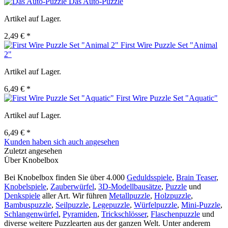
Das Auto-Puzzle
Artikel auf Lager.
2,49 € *
First Wire Puzzle Set "Animal
2"
Artikel auf Lager.
6,49 € *
First Wire Puzzle Set "Aquatic"
Artikel auf Lager.
6,49 € *
Kunden haben sich auch angesehen
Zuletzt angesehen
Über Knobelbox
Bei Knobelbox finden Sie über 4.000
Geduldsspiele
,
Brain Teaser
,
Knobelspiele
,
Zauberwürfel
,
3D-Modellbausätze
,
Puzzle
und
Denkspiele
aller Art. Wir führen
Metallpuzzle
,
Holzpuzzle
,
Bambuspuzzle
,
Seilpuzzle
,
Legepuzzle
,
Würfelpuzzle
,
Mini-Puzzle
,
Schlangenwürfel
,
Pyramiden
,
Trickschlösser
,
Flaschenpuzzle
und
diverse weitere Puzzlearten aus der ganzen Welt. Unter anderem