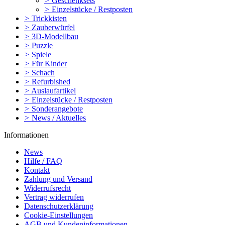
>
Geschenksets
>
Einzelstücke / Restposten
>
Trickkisten
>
Zauberwürfel
>
3D-Modellbau
>
Puzzle
>
Spiele
>
Für Kinder
>
Schach
>
Refurbished
>
Auslaufartikel
>
Einzelstücke / Restposten
>
Sonderangebote
>
News / Aktuelles
Informationen
News
Hilfe / FAQ
Kontakt
Zahlung und Versand
Widerrufsrecht
Vertrag widerrufen
Datenschutzerklärung
Cookie-Einstellungen
AGB und Kundeninformationen