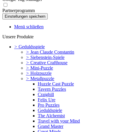
Partnerprogramm
Menü schließen
Unsere Produkte
>
Geduldsspiele
>
Jean Claude Constantin
>
Siebenstein-Spiele
>
Creative Crafthouse
>
Mini-Puzzle
>
Holzpuzzle
>
Metallpuzzle
Huzzle Cast Puzzle
Tavern Puzzles
Craighill
Felix Ure
Pro Puzzles
Geduldspiele
The Alchemist
Travel with your Mind
Grand Master
Great Minds