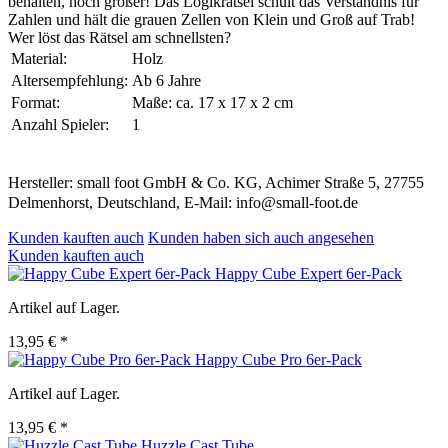
behalten, noch größer! Das Logikrätsel schult das Verständnis für
Zahlen und hält die grauen Zellen von Klein und Groß auf Trab!
Wer löst das Rätsel am schnellsten?
Material:
Holz
Altersempfehlung:
Ab 6 Jahre
Format:
Maße: ca. 17 x 17 x 2 cm
Anzahl Spieler:
1
Hersteller: small foot GmbH & Co. KG, Achimer Straße 5, 27755
Delmenhorst, Deutschland, E-Mail: info@small-foot.de
Kunden kauften auch
Kunden haben sich auch angesehen
Kunden kauften auch
Happy Cube Expert 6er-Pack
Artikel auf Lager.
13,95 € *
Happy Cube Pro 6er-Pack
Artikel auf Lager.
13,95 € *
Huzzle Cast Tube