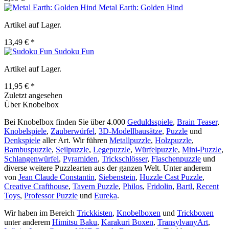
Metal Earth: Golden Hind
Artikel auf Lager.
13,49 € *
Sudoku Fun
Artikel auf Lager.
11,95 € *
Zuletzt angesehen
Über Knobelbox
Bei Knobelbox finden Sie über 4.000
Geduldsspiele
,
Brain Teaser
,
Knobelspiele
,
Zauberwürfel
,
3D-Modellbausätze
,
Puzzle
und
Denkspiele
aller Art. Wir führen
Metallpuzzle
,
Holzpuzzle
,
Bambuspuzzle
,
Seilpuzzle
,
Legepuzzle
,
Würfelpuzzle
,
Mini-Puzzle
,
Schlangenwürfel
,
Pyramiden
,
Trickschlösser
,
Flaschenpuzzle
und
diverse weitere Puzzlearten aus der ganzen Welt. Unter anderem
von
Jean Claude Constantin
,
Siebenstein
,
Huzzle Cast Puzzle
,
Creative Crafthouse
,
Tavern Puzzle
,
Philos
,
Fridolin
,
Bartl
,
Recent
Toys
,
Professor Puzzle
und
Eureka
.
Wir haben im Bereich
Trickkisten
,
Knobelboxen
und
Trickboxen
unter anderem
Himitsu Baku
,
Karakuri Boxen
,
TransylvanyArt
,