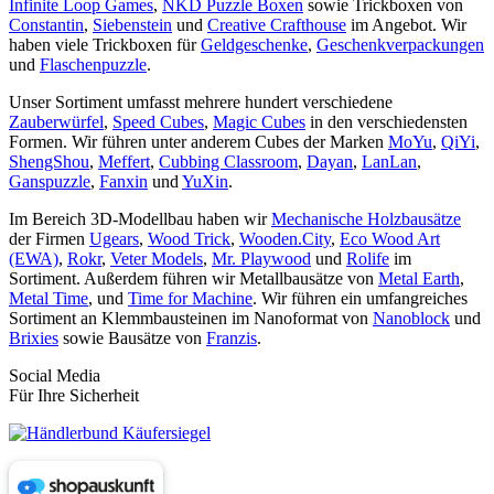
Infinite Loop Games
,
NKD Puzzle Boxen
sowie Trickboxen von
Constantin
,
Siebenstein
und
Creative Crafthouse
im Angebot. Wir
haben viele Trickboxen für
Geldgeschenke
,
Geschenkverpackungen
und
Flaschenpuzzle
.
Unser Sortiment umfasst mehrere hundert verschiedene
Zauberwürfel
,
Speed Cubes
,
Magic Cubes
in den verschiedensten
Formen. Wir führen unter anderem Cubes der Marken
MoYu
,
QiYi
,
ShengShou
,
Meffert
,
Cubbing Classroom
,
Dayan
,
LanLan
,
Ganspuzzle
,
Fanxin
und
YuXin
.
Im Bereich 3D-Modellbau haben wir
Mechanische Holzbausätze
der Firmen
Ugears
,
Wood Trick
,
Wooden.City
,
Eco Wood Art
(EWA)
,
Rokr
,
Veter Models
,
Mr. Playwood
und
Rolife
im
Sortiment. Außerdem führen wir Metallbausätze von
Metal Earth
,
Metal Time
, und
Time for Machine
. Wir führen ein umfangreiches
Sortiment an Klemmbausteinen im Nanoformat von
Nanoblock
und
Brixies
sowie Bausätze von
Franzis
.
Social Media
Für Ihre Sicherheit