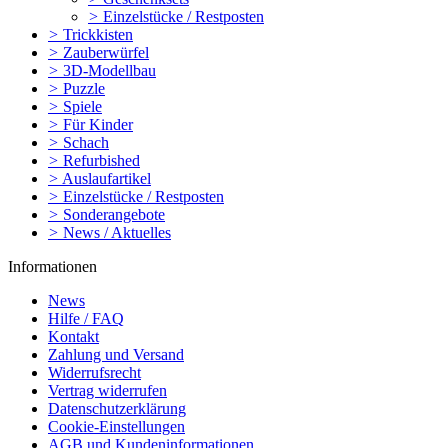
>
Einzelstücke / Restposten
>
Trickkisten
>
Zauberwürfel
>
3D-Modellbau
>
Puzzle
>
Spiele
>
Für Kinder
>
Schach
>
Refurbished
>
Auslaufartikel
>
Einzelstücke / Restposten
>
Sonderangebote
>
News / Aktuelles
Informationen
News
Hilfe / FAQ
Kontakt
Zahlung und Versand
Widerrufsrecht
Vertrag widerrufen
Datenschutzerklärung
Cookie-Einstellungen
AGB und Kundeninformationen