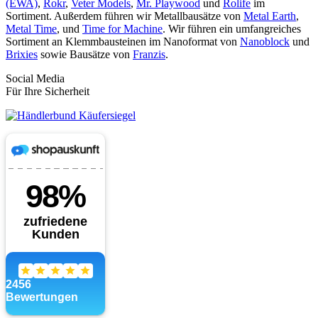
(EWA)
,
Rokr
,
Veter Models
,
Mr. Playwood
und
Rolife
im
Sortiment. Außerdem führen wir Metallbausätze von
Metal Earth
,
Metal Time
, und
Time for Machine
. Wir führen ein umfangreiches
Sortiment an Klemmbausteinen im Nanoformat von
Nanoblock
und
Brixies
sowie Bausätze von
Franzis
.
Social Media
Für Ihre Sicherheit