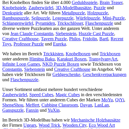
Bei Knobelbox finden Sie über 4.000
Geduldsspiele
,
Brain Teaser
,
Knobelspiele
,
Zauberwürfel
,
3D-Modellbausätze
,
Puzzle
und
Denkspiele
aller Art. Wir führen
Metallpuzzle
,
Holzpuzzle
,
Bambuspuzzle
,
Seilpuzzle
,
Legepuzzle
,
Würfelpuzzle
,
Mini-Puzzle
,
Schlangenwürfel
,
Pyramiden
,
Trickschlösser
,
Flaschenpuzzle
und
diverse weitere Puzzlearten aus der ganzen Welt. Unter anderem
von
Jean Claude Constantin
,
Siebenstein
,
Huzzle Cast Puzzle
,
Creative Crafthouse
,
Tavern Puzzle
,
Philos
,
Fridolin
,
Bartl
,
Recent
Toys
,
Professor Puzzle
und
Eureka
.
Wir haben im Bereich
Trickkisten
,
Knobelboxen
und
Trickboxen
unter anderem
Himitsu Baku
,
Karakuri Boxen
,
TransylvanyArt
,
Infinite Loop Games
,
NKD Puzzle Boxen
sowie Trickboxen von
Constantin
,
Siebenstein
und
Creative Crafthouse
im Angebot. Wir
haben viele Trickboxen für
Geldgeschenke
,
Geschenkverpackungen
und
Flaschenpuzzle
.
Unser Sortiment umfasst mehrere hundert verschiedene
Zauberwürfel
,
Speed Cubes
,
Magic Cubes
in den verschiedensten
Formen. Wir führen unter anderem Cubes der Marken
MoYu
,
QiYi
,
ShengShou
,
Meffert
,
Cubbing Classroom
,
Dayan
,
LanLan
,
Ganspuzzle
,
Fanxin
und
YuXin
.
Im Bereich 3D-Modellbau haben wir
Mechanische Holzbausätze
der Firmen
Ugears
,
Wood Trick
,
Wooden.City
,
Eco Wood Art