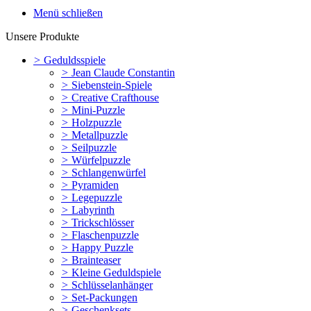
Menü schließen
Unsere Produkte
>
Geduldsspiele
>
Jean Claude Constantin
>
Siebenstein-Spiele
>
Creative Crafthouse
>
Mini-Puzzle
>
Holzpuzzle
>
Metallpuzzle
>
Seilpuzzle
>
Würfelpuzzle
>
Schlangenwürfel
>
Pyramiden
>
Legepuzzle
>
Labyrinth
>
Trickschlösser
>
Flaschenpuzzle
>
Happy Puzzle
>
Brainteaser
>
Kleine Geduldspiele
>
Schlüsselanhänger
>
Set-Packungen
>
Geschenksets