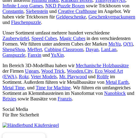
unter anderem
Himitsu Baku
,
Karakuri Boxen
,
TransylvanyArt
,
Infinite Loop Games
,
NKD Puzzle Boxen
sowie Trickboxen von
Constantin
,
Siebenstein
und
Creative Crafthouse
im Angebot. Wir
haben viele Trickboxen für
Geldgeschenke
,
Geschenkverpackungen
und
Flaschenpuzzle
.
Unser Sortiment umfasst mehrere hundert verschiedene
Zauberwürfel
,
Speed Cubes
,
Magic Cubes
in den verschiedensten
Formen. Wir führen unter anderem Cubes der Marken
MoYu
,
QiYi
,
ShengShou
,
Meffert
,
Cubbing Classroom
,
Dayan
,
LanLan
,
Ganspuzzle
,
Fanxin
und
YuXin
.
Im Bereich 3D-Modellbau haben wir
Mechanische Holzbausätze
der Firmen
Ugears
,
Wood Trick
,
Wooden.City
,
Eco Wood Art
(EWA)
,
Rokr
,
Veter Models
,
Mr. Playwood
und
Rolife
im
Sortiment. Außerdem führen wir Metallbausätze von
Metal Earth
,
Metal Time
, und
Time for Machine
. Wir führen ein umfangreiches
Sortiment an Klemmbausteinen im Nanoformat von
Nanoblock
und
Brixies
sowie Bausätze von
Franzis
.
Social Media
Für Ihre Sicherheit