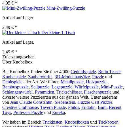
4,95 € *
Mini-Zwilling-Puzzle
Artikel auf Lager.
2,49 € *
Der kleine T-Tisch
Artikel auf Lager.
2,49 € *
Zuletzt angesehen
Über Knobelbox
Bei Knobelbox finden Sie über 4.000
Geduldsspiele
,
Brain Teaser
,
Knobelspiele
,
Zauberwürfel
,
3D-Modellbausätze
,
Puzzle
und
Denkspiele
aller Art. Wir führen
Metallpuzzle
,
Holzpuzzle
,
Bambuspuzzle
,
Seilpuzzle
,
Legepuzzle
,
Würfelpuzzle
,
Mini-Puzzle
,
Schlangenwürfel
,
Pyramiden
,
Trickschlösser
,
Flaschenpuzzle
und
diverse weitere Puzzlearten aus der ganzen Welt. Unter anderem
von
Jean Claude Constantin
,
Siebenstein
,
Huzzle Cast Puzzle
,
Creative Crafthouse
,
Tavern Puzzle
,
Philos
,
Fridolin
,
Bartl
,
Recent
Toys
,
Professor Puzzle
und
Eureka
.
Wir haben im Bereich
Trickkisten
,
Knobelboxen
und
Trickboxen