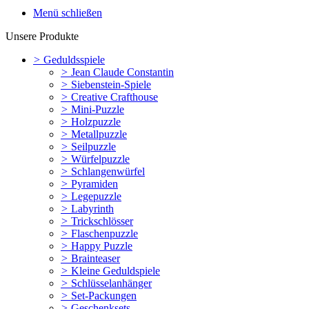
Menü schließen
Unsere Produkte
>
Geduldsspiele
>
Jean Claude Constantin
>
Siebenstein-Spiele
>
Creative Crafthouse
>
Mini-Puzzle
>
Holzpuzzle
>
Metallpuzzle
>
Seilpuzzle
>
Würfelpuzzle
>
Schlangenwürfel
>
Pyramiden
>
Legepuzzle
>
Labyrinth
>
Trickschlösser
>
Flaschenpuzzle
>
Happy Puzzle
>
Brainteaser
>
Kleine Geduldspiele
>
Schlüsselanhänger
>
Set-Packungen
>
Geschenksets