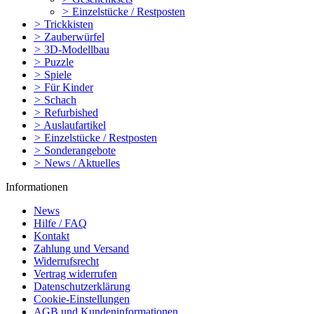
>
Einzelstücke / Restposten
>
Trickkisten
>
Zauberwürfel
>
3D-Modellbau
>
Puzzle
>
Spiele
>
Für Kinder
>
Schach
>
Refurbished
>
Auslaufartikel
>
Einzelstücke / Restposten
>
Sonderangebote
>
News / Aktuelles
Informationen
News
Hilfe / FAQ
Kontakt
Zahlung und Versand
Widerrufsrecht
Vertrag widerrufen
Datenschutzerklärung
Cookie-Einstellungen
AGB und Kundeninformationen