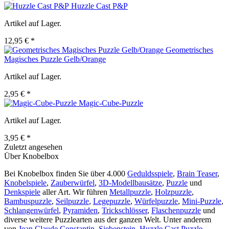
Huzzle Cast P&P
Artikel auf Lager.
12,95 € *
Geometrisches
Magisches Puzzle Gelb/Orange
Artikel auf Lager.
2,95 € *
Magic-Cube-Puzzle
Artikel auf Lager.
3,95 € *
Zuletzt angesehen
Über Knobelbox
Bei Knobelbox finden Sie über 4.000
Geduldsspiele
,
Brain Teaser
,
Knobelspiele
,
Zauberwürfel
,
3D-Modellbausätze
,
Puzzle
und
Denkspiele
aller Art. Wir führen
Metallpuzzle
,
Holzpuzzle
,
Bambuspuzzle
,
Seilpuzzle
,
Legepuzzle
,
Würfelpuzzle
,
Mini-Puzzle
,
Schlangenwürfel
,
Pyramiden
,
Trickschlösser
,
Flaschenpuzzle
und
diverse weitere Puzzlearten aus der ganzen Welt. Unter anderem
von
Jean Claude Constantin
,
Siebenstein
,
Huzzle Cast Puzzle
,