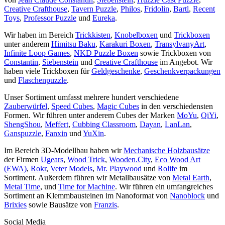
Creative Crafthouse
,
Tavern Puzzle
,
Philos
,
Fridolin
,
Bartl
,
Recent
Toys
,
Professor Puzzle
und
Eureka
.
Wir haben im Bereich
Trickkisten
,
Knobelboxen
und
Trickboxen
unter anderem
Himitsu Baku
,
Karakuri Boxen
,
TransylvanyArt
,
Infinite Loop Games
,
NKD Puzzle Boxen
sowie Trickboxen von
Constantin
,
Siebenstein
und
Creative Crafthouse
im Angebot. Wir
haben viele Trickboxen für
Geldgeschenke
,
Geschenkverpackungen
und
Flaschenpuzzle
.
Unser Sortiment umfasst mehrere hundert verschiedene
Zauberwürfel
,
Speed Cubes
,
Magic Cubes
in den verschiedensten
Formen. Wir führen unter anderem Cubes der Marken
MoYu
,
QiYi
,
ShengShou
,
Meffert
,
Cubbing Classroom
,
Dayan
,
LanLan
,
Ganspuzzle
,
Fanxin
und
YuXin
.
Im Bereich 3D-Modellbau haben wir
Mechanische Holzbausätze
der Firmen
Ugears
,
Wood Trick
,
Wooden.City
,
Eco Wood Art
(EWA)
,
Rokr
,
Veter Models
,
Mr. Playwood
und
Rolife
im
Sortiment. Außerdem führen wir Metallbausätze von
Metal Earth
,
Metal Time
, und
Time for Machine
. Wir führen ein umfangreiches
Sortiment an Klemmbausteinen im Nanoformat von
Nanoblock
und
Brixies
sowie Bausätze von
Franzis
.
Social Media