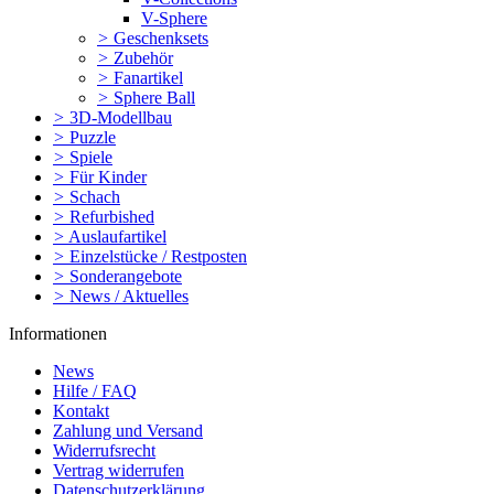
V-Sphere
>
Geschenksets
>
Zubehör
>
Fanartikel
>
Sphere Ball
>
3D-Modellbau
>
Puzzle
>
Spiele
>
Für Kinder
>
Schach
>
Refurbished
>
Auslaufartikel
>
Einzelstücke / Restposten
>
Sonderangebote
>
News / Aktuelles
Informationen
News
Hilfe / FAQ
Kontakt
Zahlung und Versand
Widerrufsrecht
Vertrag widerrufen
Datenschutzerklärung