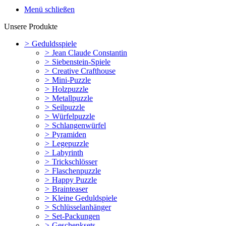
Menü schließen
Unsere Produkte
>
Geduldsspiele
>
Jean Claude Constantin
>
Siebenstein-Spiele
>
Creative Crafthouse
>
Mini-Puzzle
>
Holzpuzzle
>
Metallpuzzle
>
Seilpuzzle
>
Würfelpuzzle
>
Schlangenwürfel
>
Pyramiden
>
Legepuzzle
>
Labyrinth
>
Trickschlösser
>
Flaschenpuzzle
>
Happy Puzzle
>
Brainteaser
>
Kleine Geduldspiele
>
Schlüsselanhänger
>
Set-Packungen
>
Geschenksets