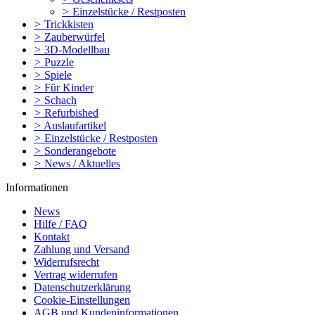
>
Einzelstücke / Restposten
>
Trickkisten
>
Zauberwürfel
>
3D-Modellbau
>
Puzzle
>
Spiele
>
Für Kinder
>
Schach
>
Refurbished
>
Auslaufartikel
>
Einzelstücke / Restposten
>
Sonderangebote
>
News / Aktuelles
Informationen
News
Hilfe / FAQ
Kontakt
Zahlung und Versand
Widerrufsrecht
Vertrag widerrufen
Datenschutzerklärung
Cookie-Einstellungen
AGB und Kundeninformationen