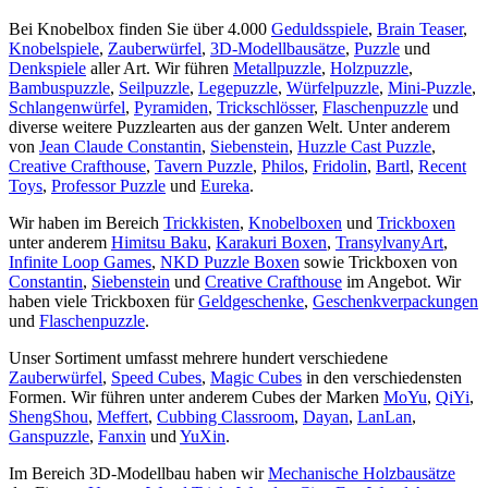
Bei Knobelbox finden Sie über 4.000
Geduldsspiele
,
Brain Teaser
,
Knobelspiele
,
Zauberwürfel
,
3D-Modellbausätze
,
Puzzle
und
Denkspiele
aller Art. Wir führen
Metallpuzzle
,
Holzpuzzle
,
Bambuspuzzle
,
Seilpuzzle
,
Legepuzzle
,
Würfelpuzzle
,
Mini-Puzzle
,
Schlangenwürfel
,
Pyramiden
,
Trickschlösser
,
Flaschenpuzzle
und
diverse weitere Puzzlearten aus der ganzen Welt. Unter anderem
von
Jean Claude Constantin
,
Siebenstein
,
Huzzle Cast Puzzle
,
Creative Crafthouse
,
Tavern Puzzle
,
Philos
,
Fridolin
,
Bartl
,
Recent
Toys
,
Professor Puzzle
und
Eureka
.
Wir haben im Bereich
Trickkisten
,
Knobelboxen
und
Trickboxen
unter anderem
Himitsu Baku
,
Karakuri Boxen
,
TransylvanyArt
,
Infinite Loop Games
,
NKD Puzzle Boxen
sowie Trickboxen von
Constantin
,
Siebenstein
und
Creative Crafthouse
im Angebot. Wir
haben viele Trickboxen für
Geldgeschenke
,
Geschenkverpackungen
und
Flaschenpuzzle
.
Unser Sortiment umfasst mehrere hundert verschiedene
Zauberwürfel
,
Speed Cubes
,
Magic Cubes
in den verschiedensten
Formen. Wir führen unter anderem Cubes der Marken
MoYu
,
QiYi
,
ShengShou
,
Meffert
,
Cubbing Classroom
,
Dayan
,
LanLan
,
Ganspuzzle
,
Fanxin
und
YuXin
.
Im Bereich 3D-Modellbau haben wir
Mechanische Holzbausätze