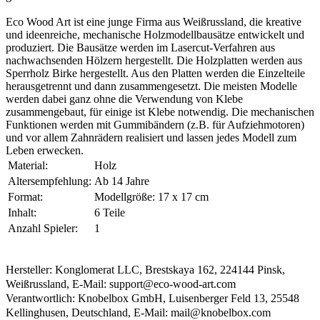
Eco Wood Art ist eine junge Firma aus Weißrussland, die kreative
und ideenreiche, mechanische Holzmodellbausätze entwickelt und
produziert. Die Bausätze werden im Lasercut-Verfahren aus
nachwachsenden Hölzern hergestellt. Die Holzplatten werden aus
Sperrholz Birke hergestellt. Aus den Platten werden die Einzelteile
herausgetrennt und dann zusammengesetzt. Die meisten Modelle
werden dabei ganz ohne die Verwendung von Klebe
zusammengebaut, für einige ist Klebe notwendig. Die mechanischen
Funktionen werden mit Gummibändern (z.B. für Aufziehmotoren)
und vor allem Zahnrädern realisiert und lassen jedes Modell zum
Leben erwecken.
Material:
Holz
Altersempfehlung:
Ab 14 Jahre
Format:
Modellgröße: 17 x 17 cm
Inhalt:
6 Teile
Anzahl Spieler:
1
Hersteller: Konglomerat LLC, Brestskaya 162, 224144 Pinsk,
Weißrussland, E-Mail: support@eco-wood-art.com
Verantwortlich: Knobelbox GmbH, Luisenberger Feld 13, 25548
Kellinghusen, Deutschland, E-Mail: mail@knobelbox.com