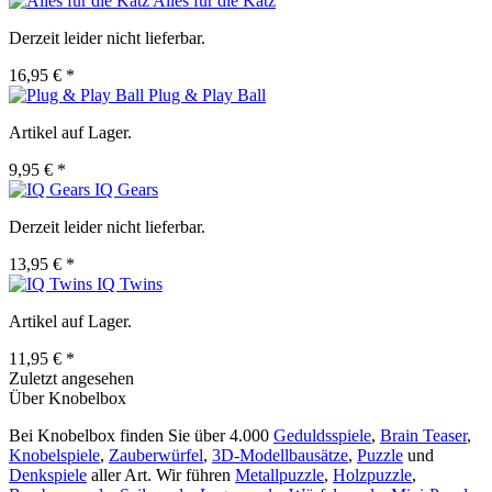
Alles für die Katz
Derzeit leider nicht lieferbar.
16,95 € *
Plug & Play Ball
Artikel auf Lager.
9,95 € *
IQ Gears
Derzeit leider nicht lieferbar.
13,95 € *
IQ Twins
Artikel auf Lager.
11,95 € *
Zuletzt angesehen
Über Knobelbox
Bei Knobelbox finden Sie über 4.000
Geduldsspiele
,
Brain Teaser
,
Knobelspiele
,
Zauberwürfel
,
3D-Modellbausätze
,
Puzzle
und
Denkspiele
aller Art. Wir führen
Metallpuzzle
,
Holzpuzzle
,