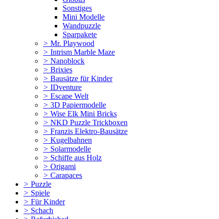
Sonstiges
Mini Modelle
Wandpuzzle
Sparpakete
>
Mr. Playwood
>
Intrism Marble Maze
>
Nanoblock
>
Brixies
>
Bausätze für Kinder
>
IDventure
>
Escape Welt
>
3D Papiermodelle
>
Wise Elk Mini Bricks
>
NKD Puzzle Trickboxen
>
Franzis Elektro-Bausätze
>
Kugelbahnen
>
Solarmodelle
>
Schiffe aus Holz
>
Origami
>
Carapaces
>
Puzzle
>
Spiele
>
Für Kinder
>
Schach