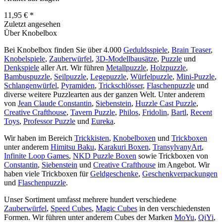
11,95 € *
Zuletzt angesehen
Über Knobelbox
Bei Knobelbox finden Sie über 4.000
Geduldsspiele
,
Brain Teaser
,
Knobelspiele
,
Zauberwürfel
,
3D-Modellbausätze
,
Puzzle
und
Denkspiele
aller Art. Wir führen
Metallpuzzle
,
Holzpuzzle
,
Bambuspuzzle
,
Seilpuzzle
,
Legepuzzle
,
Würfelpuzzle
,
Mini-Puzzle
,
Schlangenwürfel
,
Pyramiden
,
Trickschlösser
,
Flaschenpuzzle
und
diverse weitere Puzzlearten aus der ganzen Welt. Unter anderem
von
Jean Claude Constantin
,
Siebenstein
,
Huzzle Cast Puzzle
,
Creative Crafthouse
,
Tavern Puzzle
,
Philos
,
Fridolin
,
Bartl
,
Recent
Toys
,
Professor Puzzle
und
Eureka
.
Wir haben im Bereich
Trickkisten
,
Knobelboxen
und
Trickboxen
unter anderem
Himitsu Baku
,
Karakuri Boxen
,
TransylvanyArt
,
Infinite Loop Games
,
NKD Puzzle Boxen
sowie Trickboxen von
Constantin
,
Siebenstein
und
Creative Crafthouse
im Angebot. Wir
haben viele Trickboxen für
Geldgeschenke
,
Geschenkverpackungen
und
Flaschenpuzzle
.
Unser Sortiment umfasst mehrere hundert verschiedene
Zauberwürfel
,
Speed Cubes
,
Magic Cubes
in den verschiedensten
Formen. Wir führen unter anderem Cubes der Marken
MoYu
,
QiYi
,