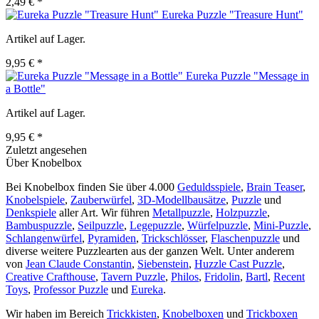
2,49 € *
Eureka Puzzle "Treasure Hunt"
Artikel auf Lager.
9,95 € *
Eureka Puzzle "Message in
a Bottle"
Artikel auf Lager.
9,95 € *
Zuletzt angesehen
Über Knobelbox
Bei Knobelbox finden Sie über 4.000
Geduldsspiele
,
Brain Teaser
,
Knobelspiele
,
Zauberwürfel
,
3D-Modellbausätze
,
Puzzle
und
Denkspiele
aller Art. Wir führen
Metallpuzzle
,
Holzpuzzle
,
Bambuspuzzle
,
Seilpuzzle
,
Legepuzzle
,
Würfelpuzzle
,
Mini-Puzzle
,
Schlangenwürfel
,
Pyramiden
,
Trickschlösser
,
Flaschenpuzzle
und
diverse weitere Puzzlearten aus der ganzen Welt. Unter anderem
von
Jean Claude Constantin
,
Siebenstein
,
Huzzle Cast Puzzle
,
Creative Crafthouse
,
Tavern Puzzle
,
Philos
,
Fridolin
,
Bartl
,
Recent
Toys
,
Professor Puzzle
und
Eureka
.
Wir haben im Bereich
Trickkisten
,
Knobelboxen
und
Trickboxen