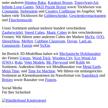
unter anderem
Himitsu Baku
,
Karakuri Boxen
,
TransylvanyArt
,
Infinite Loop Games
,
NKD Puzzle Boxen
sowie Trickboxen von
Constantin
,
Siebenstein
und
Creative Crafthouse
im Angebot. Wir
haben viele Trickboxen für
Geldgeschenke
,
Geschenkverpackungen
und
Flaschenpuzzle
.
Unser Sortiment umfasst mehrere hundert verschiedene
Zauberwürfel
,
Speed Cubes
,
Magic Cubes
in den verschiedensten
Formen. Wir führen unter anderem Cubes der Marken
MoYu
,
QiYi
,
ShengShou
,
Meffert
,
Cubbing Classroom
,
Dayan
,
LanLan
,
Ganspuzzle
,
Fanxin
und
YuXin
.
Im Bereich 3D-Modellbau haben wir
Mechanische Holzbausätze
der Firmen
Ugears
,
Wood Trick
,
Wooden.City
,
Eco Wood Art
(EWA)
,
Rokr
,
Veter Models
,
Mr. Playwood
und
Rolife
im
Sortiment. Außerdem führen wir Metallbausätze von
Metal Earth
,
Metal Time
, und
Time for Machine
. Wir führen ein umfangreiches
Sortiment an Klemmbausteinen im Nanoformat von
Nanoblock
und
Brixies
sowie Bausätze von
Franzis
.
Social Media
Für Ihre Sicherheit