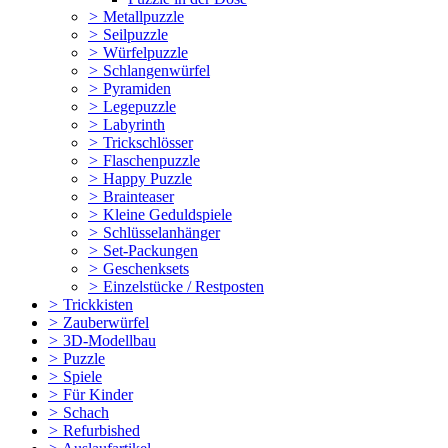
>
Metallpuzzle
>
Seilpuzzle
>
Würfelpuzzle
>
Schlangenwürfel
>
Pyramiden
>
Legepuzzle
>
Labyrinth
>
Trickschlösser
>
Flaschenpuzzle
>
Happy Puzzle
>
Brainteaser
>
Kleine Geduldspiele
>
Schlüsselanhänger
>
Set-Packungen
>
Geschenksets
>
Einzelstücke / Restposten
>
Trickkisten
>
Zauberwürfel
>
3D-Modellbau
>
Puzzle
>
Spiele
>
Für Kinder
>
Schach
>
Refurbished