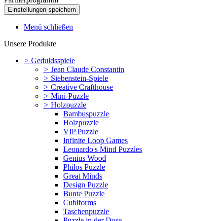
Menü schließen
Unsere Produkte
>
Geduldsspiele
>
Jean Claude Constantin
>
Siebenstein-Spiele
>
Creative Crafthouse
>
Mini-Puzzle
>
Holzpuzzle
Bambuspuzzle
Holzpuzzle
VIP Puzzle
Infinite Loop Games
Leonardo's Mind Puzzles
Genius Wood
Philos Puzzle
Great Minds
Design Puzzle
Bunte Puzzle
Cubiforms
Taschenpuzzle
Puzzle in der Dose