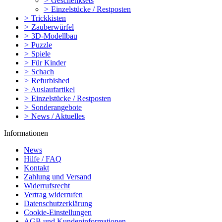
>
Geschenksets
>
Einzelstücke / Restposten
>
Trickkisten
>
Zauberwürfel
>
3D-Modellbau
>
Puzzle
>
Spiele
>
Für Kinder
>
Schach
>
Refurbished
>
Auslaufartikel
>
Einzelstücke / Restposten
>
Sonderangebote
>
News / Aktuelles
Informationen
News
Hilfe / FAQ
Kontakt
Zahlung und Versand
Widerrufsrecht
Vertrag widerrufen
Datenschutzerklärung
Cookie-Einstellungen
AGB und Kundeninformationen