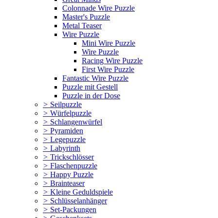
Colonnade Wire Puzzle
Master's Puzzle
Metal Teaser
Wire Puzzle
Mini Wire Puzzle
Wire Puzzle
Racing Wire Puzzle
First Wire Puzzle
Fantastic Wire Puzzle
Puzzle mit Gestell
Puzzle in der Dose
>
Seilpuzzle
>
Würfelpuzzle
>
Schlangenwürfel
>
Pyramiden
>
Legepuzzle
>
Labyrinth
>
Trickschlösser
>
Flaschenpuzzle
>
Happy Puzzle
>
Brainteaser
>
Kleine Geduldspiele
>
Schlüsselanhänger
>
Set-Packungen