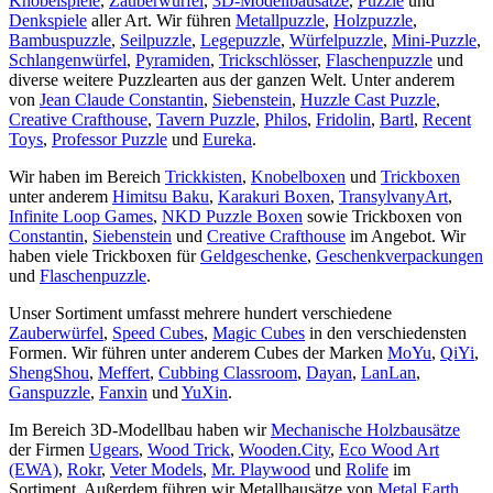
Knobelspiele
,
Zauberwürfel
,
3D-Modellbausätze
,
Puzzle
und
Denkspiele
aller Art. Wir führen
Metallpuzzle
,
Holzpuzzle
,
Bambuspuzzle
,
Seilpuzzle
,
Legepuzzle
,
Würfelpuzzle
,
Mini-Puzzle
,
Schlangenwürfel
,
Pyramiden
,
Trickschlösser
,
Flaschenpuzzle
und
diverse weitere Puzzlearten aus der ganzen Welt. Unter anderem
von
Jean Claude Constantin
,
Siebenstein
,
Huzzle Cast Puzzle
,
Creative Crafthouse
,
Tavern Puzzle
,
Philos
,
Fridolin
,
Bartl
,
Recent
Toys
,
Professor Puzzle
und
Eureka
.
Wir haben im Bereich
Trickkisten
,
Knobelboxen
und
Trickboxen
unter anderem
Himitsu Baku
,
Karakuri Boxen
,
TransylvanyArt
,
Infinite Loop Games
,
NKD Puzzle Boxen
sowie Trickboxen von
Constantin
,
Siebenstein
und
Creative Crafthouse
im Angebot. Wir
haben viele Trickboxen für
Geldgeschenke
,
Geschenkverpackungen
und
Flaschenpuzzle
.
Unser Sortiment umfasst mehrere hundert verschiedene
Zauberwürfel
,
Speed Cubes
,
Magic Cubes
in den verschiedensten
Formen. Wir führen unter anderem Cubes der Marken
MoYu
,
QiYi
,
ShengShou
,
Meffert
,
Cubbing Classroom
,
Dayan
,
LanLan
,
Ganspuzzle
,
Fanxin
und
YuXin
.
Im Bereich 3D-Modellbau haben wir
Mechanische Holzbausätze
der Firmen
Ugears
,
Wood Trick
,
Wooden.City
,
Eco Wood Art
(EWA)
,
Rokr
,
Veter Models
,
Mr. Playwood
und
Rolife
im
Sortiment. Außerdem führen wir Metallbausätze von
Metal Earth
,