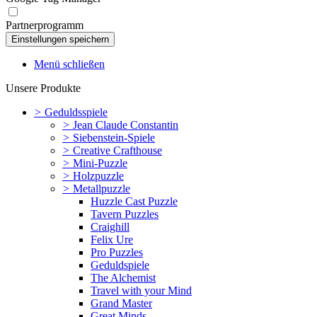
Partnerprogramm
Menü schließen
Unsere Produkte
>
Geduldsspiele
>
Jean Claude Constantin
>
Siebenstein-Spiele
>
Creative Crafthouse
>
Mini-Puzzle
>
Holzpuzzle
>
Metallpuzzle
Huzzle Cast Puzzle
Tavern Puzzles
Craighill
Felix Ure
Pro Puzzles
Geduldspiele
The Alchemist
Travel with your Mind
Grand Master
Great Minds