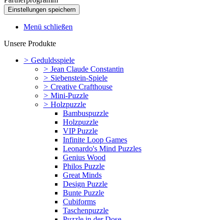
Menü schließen
Unsere Produkte
>
Geduldsspiele
>
Jean Claude Constantin
>
Siebenstein-Spiele
>
Creative Crafthouse
>
Mini-Puzzle
>
Holzpuzzle
Bambuspuzzle
Holzpuzzle
VIP Puzzle
Infinite Loop Games
Leonardo's Mind Puzzles
Genius Wood
Philos Puzzle
Great Minds
Design Puzzle
Bunte Puzzle
Cubiforms
Taschenpuzzle
Puzzle in der Dose