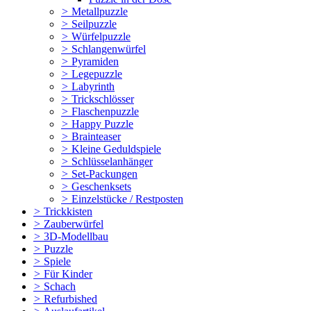
>
Metallpuzzle
>
Seilpuzzle
>
Würfelpuzzle
>
Schlangenwürfel
>
Pyramiden
>
Legepuzzle
>
Labyrinth
>
Trickschlösser
>
Flaschenpuzzle
>
Happy Puzzle
>
Brainteaser
>
Kleine Geduldspiele
>
Schlüsselanhänger
>
Set-Packungen
>
Geschenksets
>
Einzelstücke / Restposten
>
Trickkisten
>
Zauberwürfel
>
3D-Modellbau
>
Puzzle
>
Spiele
>
Für Kinder
>
Schach
>
Refurbished