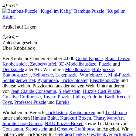
4,95 € *
Bambus-Puzzle "Kugel im
Käfig"
Artikel auf Lager.
7,49 € *
Zuletzt angesehen
Über Knobelbox
Bei Knobelbox finden Sie über 4.000
Geduldsspiele
,
Brain Teaser
,
Knobelspiele
,
Zauberwürfel
,
3D-Modellbausätze
,
Puzzle
und
Denkspiele
aller Art. Wir führen
Metallpuzzle
,
Holzpuzzle
,
Bambuspuzzle
,
Seilpuzzle
,
Legepuzzle
,
Würfelpuzzle
,
Mini-Puzzle
,
Schlangenwürfel
,
Pyramiden
,
Trickschlösser
,
Flaschenpuzzle
und
diverse weitere Puzzlearten aus der ganzen Welt. Unter anderem
von
Jean Claude Constantin
,
Siebenstein
,
Huzzle Cast Puzzle
,
Creative Crafthouse
,
Tavern Puzzle
,
Philos
,
Fridolin
,
Bartl
,
Recent
Toys
,
Professor Puzzle
und
Eureka
.
Wir haben im Bereich
Trickkisten
,
Knobelboxen
und
Trickboxen
unter anderem
Himitsu Baku
,
Karakuri Boxen
,
TransylvanyArt
,
Infinite Loop Games
,
NKD Puzzle Boxen
sowie Trickboxen von
Constantin
,
Siebenstein
und
Creative Crafthouse
im Angebot. Wir
haben viele Trickboxen für
Geldgeschenke
,
Geschenkverpackungen