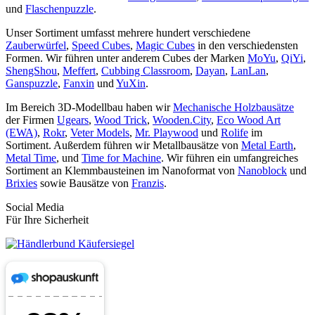
und
Flaschenpuzzle
.
Unser Sortiment umfasst mehrere hundert verschiedene
Zauberwürfel
,
Speed Cubes
,
Magic Cubes
in den verschiedensten
Formen. Wir führen unter anderem Cubes der Marken
MoYu
,
QiYi
,
ShengShou
,
Meffert
,
Cubbing Classroom
,
Dayan
,
LanLan
,
Ganspuzzle
,
Fanxin
und
YuXin
.
Im Bereich 3D-Modellbau haben wir
Mechanische Holzbausätze
der Firmen
Ugears
,
Wood Trick
,
Wooden.City
,
Eco Wood Art
(EWA)
,
Rokr
,
Veter Models
,
Mr. Playwood
und
Rolife
im
Sortiment. Außerdem führen wir Metallbausätze von
Metal Earth
,
Metal Time
, und
Time for Machine
. Wir führen ein umfangreiches
Sortiment an Klemmbausteinen im Nanoformat von
Nanoblock
und
Brixies
sowie Bausätze von
Franzis
.
Social Media
Für Ihre Sicherheit