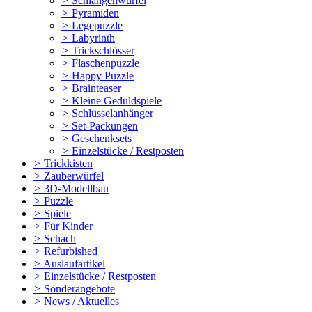
>
Schlangenwürfel
>
Pyramiden
>
Legepuzzle
>
Labyrinth
>
Trickschlösser
>
Flaschenpuzzle
>
Happy Puzzle
>
Brainteaser
>
Kleine Geduldspiele
>
Schlüsselanhänger
>
Set-Packungen
>
Geschenksets
>
Einzelstücke / Restposten
>
Trickkisten
>
Zauberwürfel
>
3D-Modellbau
>
Puzzle
>
Spiele
>
Für Kinder
>
Schach
>
Refurbished
>
Auslaufartikel
>
Einzelstücke / Restposten
>
Sonderangebote
>
News / Aktuelles