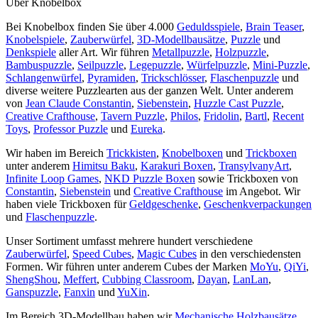
Über Knobelbox
Bei Knobelbox finden Sie über 4.000
Geduldsspiele
,
Brain Teaser
,
Knobelspiele
,
Zauberwürfel
,
3D-Modellbausätze
,
Puzzle
und
Denkspiele
aller Art. Wir führen
Metallpuzzle
,
Holzpuzzle
,
Bambuspuzzle
,
Seilpuzzle
,
Legepuzzle
,
Würfelpuzzle
,
Mini-Puzzle
,
Schlangenwürfel
,
Pyramiden
,
Trickschlösser
,
Flaschenpuzzle
und
diverse weitere Puzzlearten aus der ganzen Welt. Unter anderem
von
Jean Claude Constantin
,
Siebenstein
,
Huzzle Cast Puzzle
,
Creative Crafthouse
,
Tavern Puzzle
,
Philos
,
Fridolin
,
Bartl
,
Recent
Toys
,
Professor Puzzle
und
Eureka
.
Wir haben im Bereich
Trickkisten
,
Knobelboxen
und
Trickboxen
unter anderem
Himitsu Baku
,
Karakuri Boxen
,
TransylvanyArt
,
Infinite Loop Games
,
NKD Puzzle Boxen
sowie Trickboxen von
Constantin
,
Siebenstein
und
Creative Crafthouse
im Angebot. Wir
haben viele Trickboxen für
Geldgeschenke
,
Geschenkverpackungen
und
Flaschenpuzzle
.
Unser Sortiment umfasst mehrere hundert verschiedene
Zauberwürfel
,
Speed Cubes
,
Magic Cubes
in den verschiedensten
Formen. Wir führen unter anderem Cubes der Marken
MoYu
,
QiYi
,
ShengShou
,
Meffert
,
Cubbing Classroom
,
Dayan
,
LanLan
,
Ganspuzzle
,
Fanxin
und
YuXin
.
Im Bereich 3D-Modellbau haben wir
Mechanische Holzbausätze