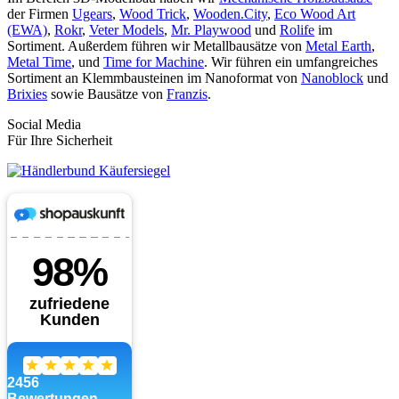
der Firmen
Ugears
,
Wood Trick
,
Wooden.City
,
Eco Wood Art
(EWA)
,
Rokr
,
Veter Models
,
Mr. Playwood
und
Rolife
im
Sortiment. Außerdem führen wir Metallbausätze von
Metal Earth
,
Metal Time
, und
Time for Machine
. Wir führen ein umfangreiches
Sortiment an Klemmbausteinen im Nanoformat von
Nanoblock
und
Brixies
sowie Bausätze von
Franzis
.
Social Media
Für Ihre Sicherheit