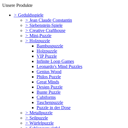
Unsere Produkte
>
Geduldsspiele
>
Jean Claude Constantin
>
Siebenstein-Spiele
>
Creative Crafthouse
>
Mini-Puzzle
>
Holzpuzzle
Bambuspuzzle
Holzpuzzle
VIP Puzzle
Infinite Loop Games
Leonardo's Mind Puzzles
Genius Wood
Philos Puzzle
Great Minds
Design Puzzle
Bunte Puzzle
Cubiforms
Taschenpuzzle
Puzzle in der Dose
>
Metallpuzzle
>
Seilpuzzle
>
Würfelpuzzle