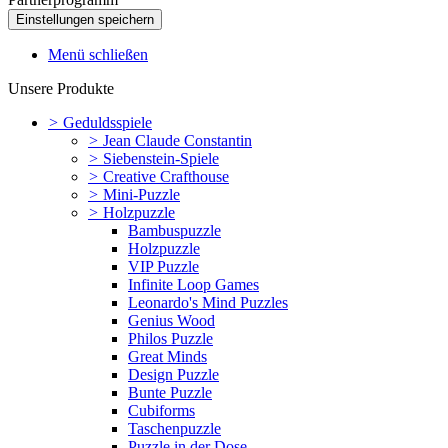
Menü schließen
Unsere Produkte
>
Geduldsspiele
>
Jean Claude Constantin
>
Siebenstein-Spiele
>
Creative Crafthouse
>
Mini-Puzzle
>
Holzpuzzle
Bambuspuzzle
Holzpuzzle
VIP Puzzle
Infinite Loop Games
Leonardo's Mind Puzzles
Genius Wood
Philos Puzzle
Great Minds
Design Puzzle
Bunte Puzzle
Cubiforms
Taschenpuzzle
Puzzle in der Dose