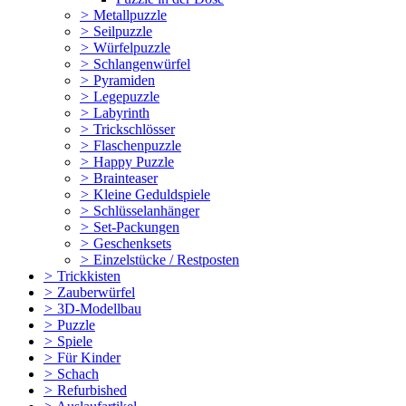
>
Metallpuzzle
>
Seilpuzzle
>
Würfelpuzzle
>
Schlangenwürfel
>
Pyramiden
>
Legepuzzle
>
Labyrinth
>
Trickschlösser
>
Flaschenpuzzle
>
Happy Puzzle
>
Brainteaser
>
Kleine Geduldspiele
>
Schlüsselanhänger
>
Set-Packungen
>
Geschenksets
>
Einzelstücke / Restposten
>
Trickkisten
>
Zauberwürfel
>
3D-Modellbau
>
Puzzle
>
Spiele
>
Für Kinder
>
Schach
>
Refurbished