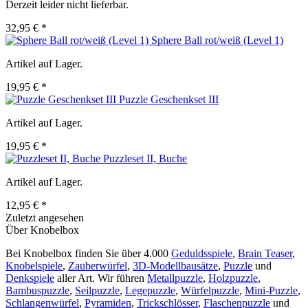
Derzeit leider nicht lieferbar.
32,95 € *
Sphere Ball rot/weiß (Level 1)
Artikel auf Lager.
19,95 € *
Puzzle Geschenkset III
Artikel auf Lager.
19,95 € *
Puzzleset II, Buche
Artikel auf Lager.
12,95 € *
Zuletzt angesehen
Über Knobelbox
Bei Knobelbox finden Sie über 4.000
Geduldsspiele
,
Brain Teaser
,
Knobelspiele
,
Zauberwürfel
,
3D-Modellbausätze
,
Puzzle
und
Denkspiele
aller Art. Wir führen
Metallpuzzle
,
Holzpuzzle
,
Bambuspuzzle
,
Seilpuzzle
,
Legepuzzle
,
Würfelpuzzle
,
Mini-Puzzle
,
Schlangenwürfel
,
Pyramiden
,
Trickschlösser
,
Flaschenpuzzle
und