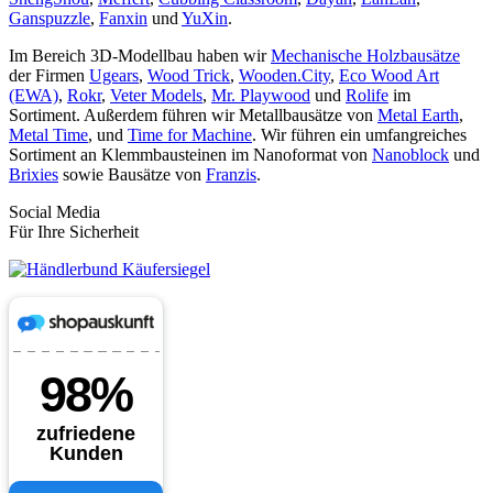
Ganspuzzle
,
Fanxin
und
YuXin
.
Im Bereich 3D-Modellbau haben wir
Mechanische Holzbausätze
der Firmen
Ugears
,
Wood Trick
,
Wooden.City
,
Eco Wood Art
(EWA)
,
Rokr
,
Veter Models
,
Mr. Playwood
und
Rolife
im
Sortiment. Außerdem führen wir Metallbausätze von
Metal Earth
,
Metal Time
, und
Time for Machine
. Wir führen ein umfangreiches
Sortiment an Klemmbausteinen im Nanoformat von
Nanoblock
und
Brixies
sowie Bausätze von
Franzis
.
Social Media
Für Ihre Sicherheit