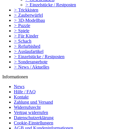
>
Einzelstücke / Restposten
>
Trickkisten
>
Zauberwürfel
>
3D-Modellbau
>
Puzzle
>
Spiele
>
Für Kinder
>
Schach
>
Refurbished
>
Auslaufartikel
>
Einzelstücke / Restposten
>
Sonderangebote
>
News / Aktuelles
Informationen
News
Hilfe / FAQ
Kontakt
Zahlung und Versand
Widerrufsrecht
Vertrag widerrufen
Datenschutzerklärung
Cookie-Einstellungen
AGB und Kundeninformationen