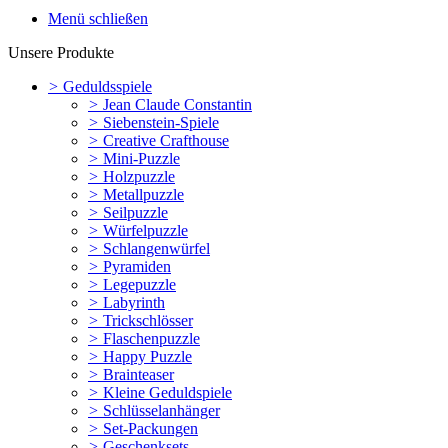
Menü schließen
Unsere Produkte
>
Geduldsspiele
>
Jean Claude Constantin
>
Siebenstein-Spiele
>
Creative Crafthouse
>
Mini-Puzzle
>
Holzpuzzle
>
Metallpuzzle
>
Seilpuzzle
>
Würfelpuzzle
>
Schlangenwürfel
>
Pyramiden
>
Legepuzzle
>
Labyrinth
>
Trickschlösser
>
Flaschenpuzzle
>
Happy Puzzle
>
Brainteaser
>
Kleine Geduldspiele
>
Schlüsselanhänger
>
Set-Packungen
>
Geschenksets