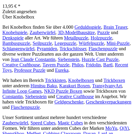
13,95 € *
Zuletzt angesehen
Über Knobelbox
Bei Knobelbox finden Sie über 4.000
Geduldsspiele
,
Brain Teaser
,
Knobelspiele
,
Zauberwürfel
,
3D-Modellbausätze
,
Puzzle
und
Denkspiele
aller Art. Wir führen
Metallpuzzle
,
Holzpuzzle
,
Bambuspuzzle
,
Seilpuzzle
,
Legepuzzle
,
Würfelpuzzle
,
Mini-Puzzle
,
Schlangenwürfel
,
Pyramiden
,
Trickschlösser
,
Flaschenpuzzle
und
diverse weitere Puzzlearten aus der ganzen Welt. Unter anderem
von
Jean Claude Constantin
,
Siebenstein
,
Huzzle Cast Puzzle
,
Creative Crafthouse
,
Tavern Puzzle
,
Philos
,
Fridolin
,
Bartl
,
Recent
Toys
,
Professor Puzzle
und
Eureka
.
Wir haben im Bereich
Trickkisten
,
Knobelboxen
und
Trickboxen
unter anderem
Himitsu Baku
,
Karakuri Boxen
,
TransylvanyArt
,
Infinite Loop Games
,
NKD Puzzle Boxen
sowie Trickboxen von
Constantin
,
Siebenstein
und
Creative Crafthouse
im Angebot. Wir
haben viele Trickboxen für
Geldgeschenke
,
Geschenkverpackungen
und
Flaschenpuzzle
.
Unser Sortiment umfasst mehrere hundert verschiedene
Zauberwürfel
,
Speed Cubes
,
Magic Cubes
in den verschiedensten
Formen. Wir führen unter anderem Cubes der Marken
MoYu
,
QiYi
,
ShengShou
,
Meffert
,
Cubbing Classroom
,
Dayan
,
LanLan
,