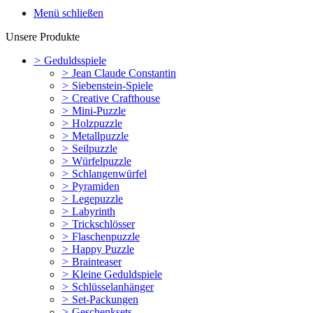
Menü schließen
Unsere Produkte
>
Geduldsspiele
>
Jean Claude Constantin
>
Siebenstein-Spiele
>
Creative Crafthouse
>
Mini-Puzzle
>
Holzpuzzle
>
Metallpuzzle
>
Seilpuzzle
>
Würfelpuzzle
>
Schlangenwürfel
>
Pyramiden
>
Legepuzzle
>
Labyrinth
>
Trickschlösser
>
Flaschenpuzzle
>
Happy Puzzle
>
Brainteaser
>
Kleine Geduldspiele
>
Schlüsselanhänger
>
Set-Packungen
>
Geschenksets