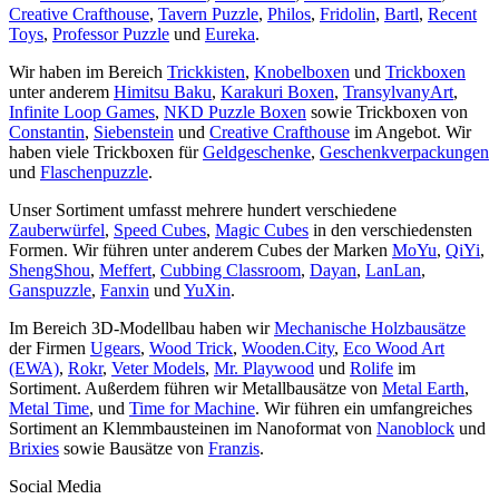
Creative Crafthouse
,
Tavern Puzzle
,
Philos
,
Fridolin
,
Bartl
,
Recent
Toys
,
Professor Puzzle
und
Eureka
.
Wir haben im Bereich
Trickkisten
,
Knobelboxen
und
Trickboxen
unter anderem
Himitsu Baku
,
Karakuri Boxen
,
TransylvanyArt
,
Infinite Loop Games
,
NKD Puzzle Boxen
sowie Trickboxen von
Constantin
,
Siebenstein
und
Creative Crafthouse
im Angebot. Wir
haben viele Trickboxen für
Geldgeschenke
,
Geschenkverpackungen
und
Flaschenpuzzle
.
Unser Sortiment umfasst mehrere hundert verschiedene
Zauberwürfel
,
Speed Cubes
,
Magic Cubes
in den verschiedensten
Formen. Wir führen unter anderem Cubes der Marken
MoYu
,
QiYi
,
ShengShou
,
Meffert
,
Cubbing Classroom
,
Dayan
,
LanLan
,
Ganspuzzle
,
Fanxin
und
YuXin
.
Im Bereich 3D-Modellbau haben wir
Mechanische Holzbausätze
der Firmen
Ugears
,
Wood Trick
,
Wooden.City
,
Eco Wood Art
(EWA)
,
Rokr
,
Veter Models
,
Mr. Playwood
und
Rolife
im
Sortiment. Außerdem führen wir Metallbausätze von
Metal Earth
,
Metal Time
, und
Time for Machine
. Wir führen ein umfangreiches
Sortiment an Klemmbausteinen im Nanoformat von
Nanoblock
und
Brixies
sowie Bausätze von
Franzis
.
Social Media