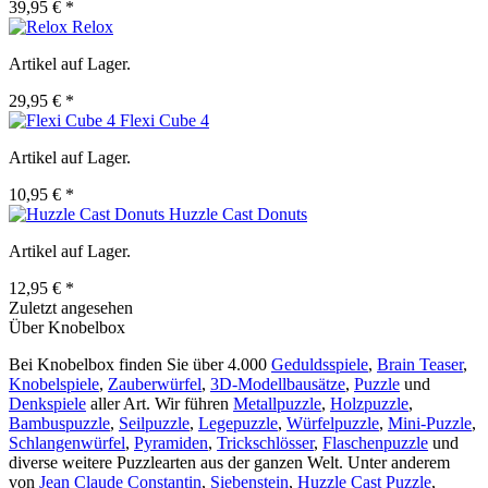
39,95 € *
Relox
Artikel auf Lager.
29,95 € *
Flexi Cube 4
Artikel auf Lager.
10,95 € *
Huzzle Cast Donuts
Artikel auf Lager.
12,95 € *
Zuletzt angesehen
Über Knobelbox
Bei Knobelbox finden Sie über 4.000
Geduldsspiele
,
Brain Teaser
,
Knobelspiele
,
Zauberwürfel
,
3D-Modellbausätze
,
Puzzle
und
Denkspiele
aller Art. Wir führen
Metallpuzzle
,
Holzpuzzle
,
Bambuspuzzle
,
Seilpuzzle
,
Legepuzzle
,
Würfelpuzzle
,
Mini-Puzzle
,
Schlangenwürfel
,
Pyramiden
,
Trickschlösser
,
Flaschenpuzzle
und
diverse weitere Puzzlearten aus der ganzen Welt. Unter anderem
von
Jean Claude Constantin
,
Siebenstein
,
Huzzle Cast Puzzle
,