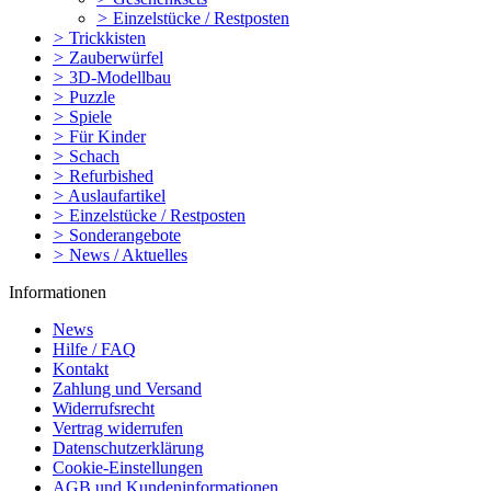
>
Einzelstücke / Restposten
>
Trickkisten
>
Zauberwürfel
>
3D-Modellbau
>
Puzzle
>
Spiele
>
Für Kinder
>
Schach
>
Refurbished
>
Auslaufartikel
>
Einzelstücke / Restposten
>
Sonderangebote
>
News / Aktuelles
Informationen
News
Hilfe / FAQ
Kontakt
Zahlung und Versand
Widerrufsrecht
Vertrag widerrufen
Datenschutzerklärung
Cookie-Einstellungen
AGB und Kundeninformationen