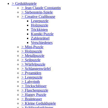
>
Geduldsspiele
>
Jean Claude Constantin
>
Siebenstein-Spiele
>
Creative Crafthouse
Legepuzzle
Holzpuzzle
Trickkisten
Kumiki Puzzle
Zahlenrätsel
Verschiedenes
>
Mini-Puzzle
>
Holzpuzzle
>
Metallpuzzle
>
Seilpuzzle
>
Würfelpuzzle
>
Schlangenwürfel
>
Pyramiden
>
Legepuzzle
>
Labyrinth
>
Trickschlösser
>
Flaschenpuzzle
>
Happy Puzzle
>
Brainteaser
>
Kleine Geduldspiele
>
Schlüsselanhänger