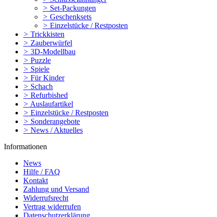
>
Set-Packungen
>
Geschenksets
>
Einzelstücke / Restposten
>
Trickkisten
>
Zauberwürfel
>
3D-Modellbau
>
Puzzle
>
Spiele
>
Für Kinder
>
Schach
>
Refurbished
>
Auslaufartikel
>
Einzelstücke / Restposten
>
Sonderangebote
>
News / Aktuelles
Informationen
News
Hilfe / FAQ
Kontakt
Zahlung und Versand
Widerrufsrecht
Vertrag widerrufen
Datenschutzerklärung