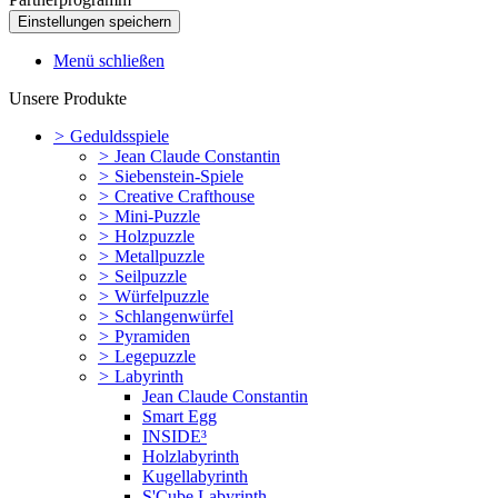
Menü schließen
Unsere Produkte
>
Geduldsspiele
>
Jean Claude Constantin
>
Siebenstein-Spiele
>
Creative Crafthouse
>
Mini-Puzzle
>
Holzpuzzle
>
Metallpuzzle
>
Seilpuzzle
>
Würfelpuzzle
>
Schlangenwürfel
>
Pyramiden
>
Legepuzzle
>
Labyrinth
Jean Claude Constantin
Smart Egg
INSIDE³
Holzlabyrinth
Kugellabyrinth
S'Cube Labyrinth