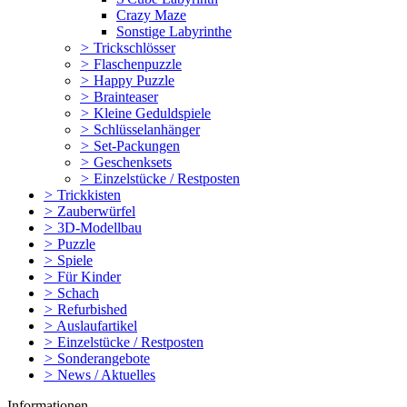
Crazy Maze
Sonstige Labyrinthe
>
Trickschlösser
>
Flaschenpuzzle
>
Happy Puzzle
>
Brainteaser
>
Kleine Geduldspiele
>
Schlüsselanhänger
>
Set-Packungen
>
Geschenksets
>
Einzelstücke / Restposten
>
Trickkisten
>
Zauberwürfel
>
3D-Modellbau
>
Puzzle
>
Spiele
>
Für Kinder
>
Schach
>
Refurbished
>
Auslaufartikel
>
Einzelstücke / Restposten
>
Sonderangebote
>
News / Aktuelles
Informationen