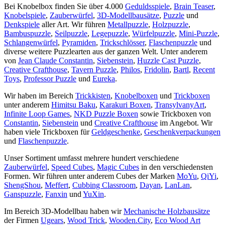
Bei Knobelbox finden Sie über 4.000
Geduldsspiele
,
Brain Teaser
,
Knobelspiele
,
Zauberwürfel
,
3D-Modellbausätze
,
Puzzle
und
Denkspiele
aller Art. Wir führen
Metallpuzzle
,
Holzpuzzle
,
Bambuspuzzle
,
Seilpuzzle
,
Legepuzzle
,
Würfelpuzzle
,
Mini-Puzzle
,
Schlangenwürfel
,
Pyramiden
,
Trickschlösser
,
Flaschenpuzzle
und
diverse weitere Puzzlearten aus der ganzen Welt. Unter anderem
von
Jean Claude Constantin
,
Siebenstein
,
Huzzle Cast Puzzle
,
Creative Crafthouse
,
Tavern Puzzle
,
Philos
,
Fridolin
,
Bartl
,
Recent
Toys
,
Professor Puzzle
und
Eureka
.
Wir haben im Bereich
Trickkisten
,
Knobelboxen
und
Trickboxen
unter anderem
Himitsu Baku
,
Karakuri Boxen
,
TransylvanyArt
,
Infinite Loop Games
,
NKD Puzzle Boxen
sowie Trickboxen von
Constantin
,
Siebenstein
und
Creative Crafthouse
im Angebot. Wir
haben viele Trickboxen für
Geldgeschenke
,
Geschenkverpackungen
und
Flaschenpuzzle
.
Unser Sortiment umfasst mehrere hundert verschiedene
Zauberwürfel
,
Speed Cubes
,
Magic Cubes
in den verschiedensten
Formen. Wir führen unter anderem Cubes der Marken
MoYu
,
QiYi
,
ShengShou
,
Meffert
,
Cubbing Classroom
,
Dayan
,
LanLan
,
Ganspuzzle
,
Fanxin
und
YuXin
.
Im Bereich 3D-Modellbau haben wir
Mechanische Holzbausätze
der Firmen
Ugears
,
Wood Trick
,
Wooden.City
,
Eco Wood Art