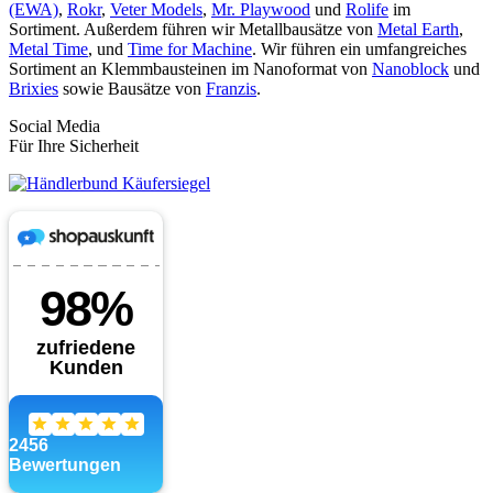
(EWA)
,
Rokr
,
Veter Models
,
Mr. Playwood
und
Rolife
im
Sortiment. Außerdem führen wir Metallbausätze von
Metal Earth
,
Metal Time
, und
Time for Machine
. Wir führen ein umfangreiches
Sortiment an Klemmbausteinen im Nanoformat von
Nanoblock
und
Brixies
sowie Bausätze von
Franzis
.
Social Media
Für Ihre Sicherheit