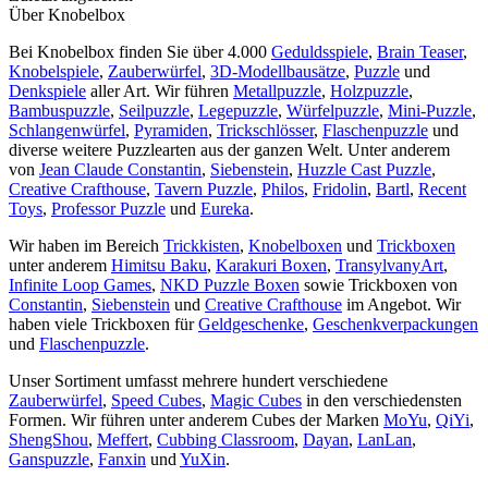
Über Knobelbox
Bei Knobelbox finden Sie über 4.000
Geduldsspiele
,
Brain Teaser
,
Knobelspiele
,
Zauberwürfel
,
3D-Modellbausätze
,
Puzzle
und
Denkspiele
aller Art. Wir führen
Metallpuzzle
,
Holzpuzzle
,
Bambuspuzzle
,
Seilpuzzle
,
Legepuzzle
,
Würfelpuzzle
,
Mini-Puzzle
,
Schlangenwürfel
,
Pyramiden
,
Trickschlösser
,
Flaschenpuzzle
und
diverse weitere Puzzlearten aus der ganzen Welt. Unter anderem
von
Jean Claude Constantin
,
Siebenstein
,
Huzzle Cast Puzzle
,
Creative Crafthouse
,
Tavern Puzzle
,
Philos
,
Fridolin
,
Bartl
,
Recent
Toys
,
Professor Puzzle
und
Eureka
.
Wir haben im Bereich
Trickkisten
,
Knobelboxen
und
Trickboxen
unter anderem
Himitsu Baku
,
Karakuri Boxen
,
TransylvanyArt
,
Infinite Loop Games
,
NKD Puzzle Boxen
sowie Trickboxen von
Constantin
,
Siebenstein
und
Creative Crafthouse
im Angebot. Wir
haben viele Trickboxen für
Geldgeschenke
,
Geschenkverpackungen
und
Flaschenpuzzle
.
Unser Sortiment umfasst mehrere hundert verschiedene
Zauberwürfel
,
Speed Cubes
,
Magic Cubes
in den verschiedensten
Formen. Wir führen unter anderem Cubes der Marken
MoYu
,
QiYi
,
ShengShou
,
Meffert
,
Cubbing Classroom
,
Dayan
,
LanLan
,
Ganspuzzle
,
Fanxin
und
YuXin
.