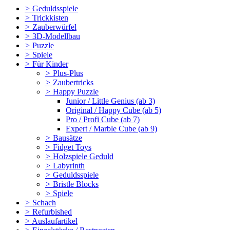
>
Geduldsspiele
>
Trickkisten
>
Zauberwürfel
>
3D-Modellbau
>
Puzzle
>
Spiele
>
Für Kinder
>
Plus-Plus
>
Zaubertricks
>
Happy Puzzle
Junior / Little Genius (ab 3)
Original / Happy Cube (ab 5)
Pro / Profi Cube (ab 7)
Expert / Marble Cube (ab 9)
>
Bausätze
>
Fidget Toys
>
Holzspiele Geduld
>
Labyrinth
>
Geduldsspiele
>
Bristle Blocks
>
Spiele
>
Schach
>
Refurbished
>
Auslaufartikel