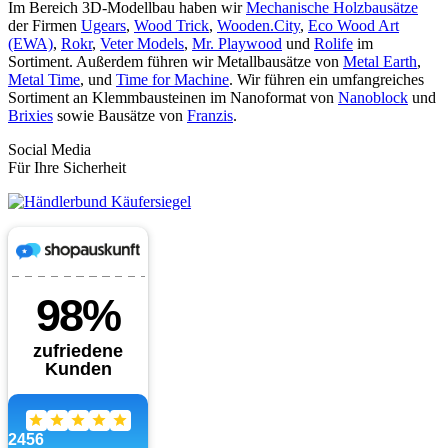
Im Bereich 3D-Modellbau haben wir
Mechanische Holzbausätze
der Firmen
Ugears
,
Wood Trick
,
Wooden.City
,
Eco Wood Art
(EWA)
,
Rokr
,
Veter Models
,
Mr. Playwood
und
Rolife
im
Sortiment. Außerdem führen wir Metallbausätze von
Metal Earth
,
Metal Time
, und
Time for Machine
. Wir führen ein umfangreiches
Sortiment an Klemmbausteinen im Nanoformat von
Nanoblock
und
Brixies
sowie Bausätze von
Franzis
.
Social Media
Für Ihre Sicherheit