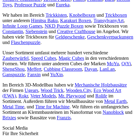
Toys
,
Professor Puzzle
und
Eureka
.
Wir haben im Bereich
Trickkisten
,
Knobelboxen
und
Trickboxen
unter anderem
Himitsu Baku
,
Karakuri Boxen
,
TransylvanyArt
,
Infinite Loop Games
,
NKD Puzzle Boxen
sowie Trickboxen von
Constantin
,
Siebenstein
und
Creative Crafthouse
im Angebot. Wir
haben viele Trickboxen für
Geldgeschenke
,
Geschenkverpackungen
und
Flaschenpuzzle
.
Unser Sortiment umfasst mehrere hundert verschiedene
Zauberwürfel
,
Speed Cubes
,
Magic Cubes
in den verschiedensten
Formen. Wir führen unter anderem Cubes der Marken
MoYu
,
QiYi
,
ShengShou
,
Meffert
,
Cubbing Classroom
,
Dayan
,
LanLan
,
Ganspuzzle
,
Fanxin
und
YuXin
.
Im Bereich 3D-Modellbau haben wir
Mechanische Holzbausätze
der Firmen
Ugears
,
Wood Trick
,
Wooden.City
,
Eco Wood Art
(EWA)
,
Rokr
,
Veter Models
,
Mr. Playwood
und
Rolife
im
Sortiment. Außerdem führen wir Metallbausätze von
Metal Earth
,
Metal Time
, und
Time for Machine
. Wir führen ein umfangreiches
Sortiment an Klemmbausteinen im Nanoformat von
Nanoblock
und
Brixies
sowie Bausätze von
Franzis
.
Social Media
Für Ihre Sicherheit