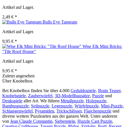
Artikel auf Lager.
2,49 € *
Bulls Eye Tangram
Artikel auf Lager.
9,95 € *
Wise Elk Mini Bricks:
"Tile Roof House"
Artikel auf Lager.
9,95 € *
Zuletzt angesehen
Über Knobelbox
Bei Knobelbox finden Sie über 4.000
Geduldsspiele
,
Brain Teaser
,
Knobelspiele
,
Zauberwürfel
,
3D-Modellbausätze
,
Puzzle
und
Denkspiele
aller Art. Wir führen
Metallpuzzle
,
Holzpuzzle
,
Bambuspuzzle
,
Seilpuzzle
,
Legepuzzle
,
Würfelpuzzle
,
Mini-Puzzle
,
Schlangenwürfel
,
Pyramiden
,
Trickschlösser
,
Flaschenpuzzle
und
diverse weitere Puzzlearten aus der ganzen Welt. Unter anderem
von
Jean Claude Constantin
,
Siebenstein
,
Huzzle Cast Puzzle
,
Creative Crafthouse
,
Tavern Puzzle
,
Philos
,
Fridolin
,
Bartl
,
Recent