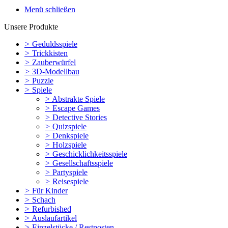
Menü schließen
Unsere Produkte
>
Geduldsspiele
>
Trickkisten
>
Zauberwürfel
>
3D-Modellbau
>
Puzzle
>
Spiele
>
Abstrakte Spiele
>
Escape Games
>
Detective Stories
>
Quizspiele
>
Denkspiele
>
Holzspiele
>
Geschicklichkeitsspiele
>
Gesellschaftsspiele
>
Partyspiele
>
Reisespiele
>
Für Kinder
>
Schach
>
Refurbished
>
Auslaufartikel
>
Einzelstücke / Restposten