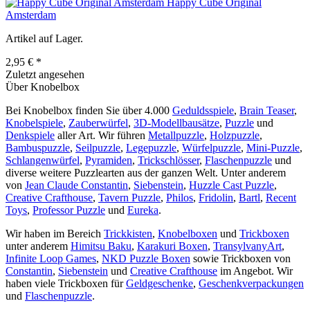
Happy Cube Original
Amsterdam
Artikel auf Lager.
2,95 € *
Zuletzt angesehen
Über Knobelbox
Bei Knobelbox finden Sie über 4.000
Geduldsspiele
,
Brain Teaser
,
Knobelspiele
,
Zauberwürfel
,
3D-Modellbausätze
,
Puzzle
und
Denkspiele
aller Art. Wir führen
Metallpuzzle
,
Holzpuzzle
,
Bambuspuzzle
,
Seilpuzzle
,
Legepuzzle
,
Würfelpuzzle
,
Mini-Puzzle
,
Schlangenwürfel
,
Pyramiden
,
Trickschlösser
,
Flaschenpuzzle
und
diverse weitere Puzzlearten aus der ganzen Welt. Unter anderem
von
Jean Claude Constantin
,
Siebenstein
,
Huzzle Cast Puzzle
,
Creative Crafthouse
,
Tavern Puzzle
,
Philos
,
Fridolin
,
Bartl
,
Recent
Toys
,
Professor Puzzle
und
Eureka
.
Wir haben im Bereich
Trickkisten
,
Knobelboxen
und
Trickboxen
unter anderem
Himitsu Baku
,
Karakuri Boxen
,
TransylvanyArt
,
Infinite Loop Games
,
NKD Puzzle Boxen
sowie Trickboxen von
Constantin
,
Siebenstein
und
Creative Crafthouse
im Angebot. Wir
haben viele Trickboxen für
Geldgeschenke
,
Geschenkverpackungen
und
Flaschenpuzzle
.