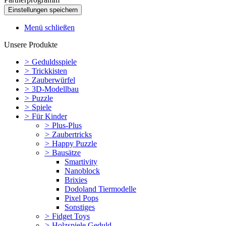
Menü schließen
Unsere Produkte
>
Geduldsspiele
>
Trickkisten
>
Zauberwürfel
>
3D-Modellbau
>
Puzzle
>
Spiele
>
Für Kinder
>
Plus-Plus
>
Zaubertricks
>
Happy Puzzle
>
Bausätze
Smartivity
Nanoblock
Brixies
Dodoland Tiermodelle
Pixel Pops
Sonstiges
>
Fidget Toys
>
Holzspiele Geduld