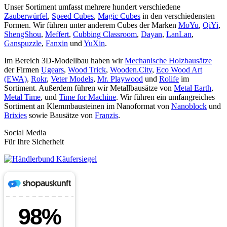
Unser Sortiment umfasst mehrere hundert verschiedene
Zauberwürfel
,
Speed Cubes
,
Magic Cubes
in den verschiedensten
Formen. Wir führen unter anderem Cubes der Marken
MoYu
,
QiYi
,
ShengShou
,
Meffert
,
Cubbing Classroom
,
Dayan
,
LanLan
,
Ganspuzzle
,
Fanxin
und
YuXin
.
Im Bereich 3D-Modellbau haben wir
Mechanische Holzbausätze
der Firmen
Ugears
,
Wood Trick
,
Wooden.City
,
Eco Wood Art
(EWA)
,
Rokr
,
Veter Models
,
Mr. Playwood
und
Rolife
im
Sortiment. Außerdem führen wir Metallbausätze von
Metal Earth
,
Metal Time
, und
Time for Machine
. Wir führen ein umfangreiches
Sortiment an Klemmbausteinen im Nanoformat von
Nanoblock
und
Brixies
sowie Bausätze von
Franzis
.
Social Media
Für Ihre Sicherheit