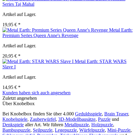
Series Taj Mahal
Artikel auf Lager.
19,95 € *
Metal Earth:
Premium Series Queen Anne's Revenge
Artikel auf Lager.
20,95 € *
Metal Earth: STAR WARS
Slave I
Artikel auf Lager.
14,95 € *
Kunden haben sich auch angesehen
Zuletzt angesehen
Über Knobelbox
Bei Knobelbox finden Sie über 4.000
Geduldsspiele
,
Brain Teaser
,
Knobelspiele
,
Zauberwürfel
,
3D-Modellbausätze
,
Puzzle
und
Denkspiele
aller Art. Wir führen
Metallpuzzle
,
Holzpuzzle
,
Bambuspuzzle
,
Seilpuzzle
,
Legepuzzle
,
Würfelpuzzle
,
Mini-Puzzle
,