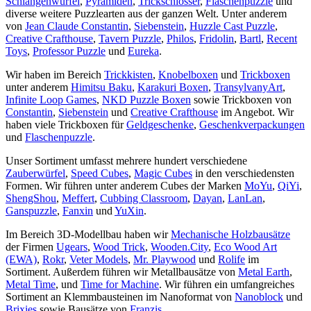
Schlangenwürfel
,
Pyramiden
,
Trickschlösser
,
Flaschenpuzzle
und
diverse weitere Puzzlearten aus der ganzen Welt. Unter anderem
von
Jean Claude Constantin
,
Siebenstein
,
Huzzle Cast Puzzle
,
Creative Crafthouse
,
Tavern Puzzle
,
Philos
,
Fridolin
,
Bartl
,
Recent
Toys
,
Professor Puzzle
und
Eureka
.
Wir haben im Bereich
Trickkisten
,
Knobelboxen
und
Trickboxen
unter anderem
Himitsu Baku
,
Karakuri Boxen
,
TransylvanyArt
,
Infinite Loop Games
,
NKD Puzzle Boxen
sowie Trickboxen von
Constantin
,
Siebenstein
und
Creative Crafthouse
im Angebot. Wir
haben viele Trickboxen für
Geldgeschenke
,
Geschenkverpackungen
und
Flaschenpuzzle
.
Unser Sortiment umfasst mehrere hundert verschiedene
Zauberwürfel
,
Speed Cubes
,
Magic Cubes
in den verschiedensten
Formen. Wir führen unter anderem Cubes der Marken
MoYu
,
QiYi
,
ShengShou
,
Meffert
,
Cubbing Classroom
,
Dayan
,
LanLan
,
Ganspuzzle
,
Fanxin
und
YuXin
.
Im Bereich 3D-Modellbau haben wir
Mechanische Holzbausätze
der Firmen
Ugears
,
Wood Trick
,
Wooden.City
,
Eco Wood Art
(EWA)
,
Rokr
,
Veter Models
,
Mr. Playwood
und
Rolife
im
Sortiment. Außerdem führen wir Metallbausätze von
Metal Earth
,
Metal Time
, und
Time for Machine
. Wir führen ein umfangreiches
Sortiment an Klemmbausteinen im Nanoformat von
Nanoblock
und
Brixies
sowie Bausätze von
Franzis
.