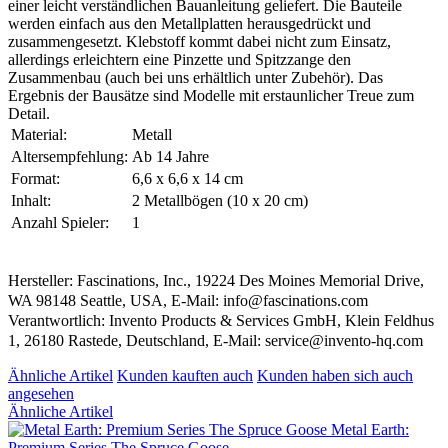
einer leicht verständlichen Bauanleitung geliefert. Die Bauteile
werden einfach aus den Metallplatten herausgedrückt und
zusammengesetzt. Klebstoff kommt dabei nicht zum Einsatz,
allerdings erleichtern eine Pinzette und Spitzzange den
Zusammenbau (auch bei uns erhältlich unter Zubehör). Das
Ergebnis der Bausätze sind Modelle mit erstaunlicher Treue zum
Detail.
Material:
Metall
Altersempfehlung:
Ab 14 Jahre
Format:
6,6 x 6,6 x 14 cm
Inhalt:
2 Metallbögen (10 x 20 cm)
Anzahl Spieler:
1
Hersteller: Fascinations, Inc., 19224 Des Moines Memorial Drive,
WA 98148 Seattle, USA, E-Mail: info@fascinations.com
Verantwortlich: Invento Products & Services GmbH, Klein Feldhus
1, 26180 Rastede, Deutschland, E-Mail: service@invento-hq.com
Ähnliche Artikel
Kunden kauften auch
Kunden haben sich auch
angesehen
Ähnliche Artikel
Metal Earth:
Premium Series The Spruce Goose