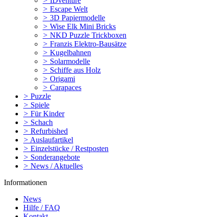
>
IDventure
>
Escape Welt
>
3D Papiermodelle
>
Wise Elk Mini Bricks
>
NKD Puzzle Trickboxen
>
Franzis Elektro-Bausätze
>
Kugelbahnen
>
Solarmodelle
>
Schiffe aus Holz
>
Origami
>
Carapaces
>
Puzzle
>
Spiele
>
Für Kinder
>
Schach
>
Refurbished
>
Auslaufartikel
>
Einzelstücke / Restposten
>
Sonderangebote
>
News / Aktuelles
Informationen
News
Hilfe / FAQ
Kontakt