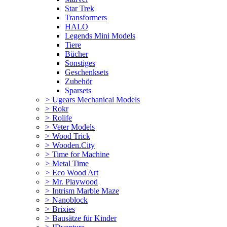
Star Trek
Transformers
HALO
Legends Mini Models
Tiere
Bücher
Sonstiges
Geschenksets
Zubehör
Sparsets
>
Ugears Mechanical Models
>
Rokr
>
Rolife
>
Veter Models
>
Wood Trick
>
Wooden.City
>
Time for Machine
>
Metal Time
>
Eco Wood Art
>
Mr. Playwood
>
Intrism Marble Maze
>
Nanoblock
>
Brixies
>
Bausätze für Kinder