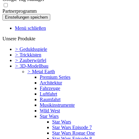
Partnerprogramm
Menü schließen
Unsere Produkte
>
Geduldsspiele
>
Trickkisten
>
Zauberwürfel
>
3D-Modellbau
>
Metal Earth
Premium Series
Architektur
Fahrzeuge
Luftfahrt
Raumfahrt
Musikinstrumente
Wild West
Star Wars
Star Wars
Star Wars Episode 7
Star Wars Rogue One
Star Wars Episode 8