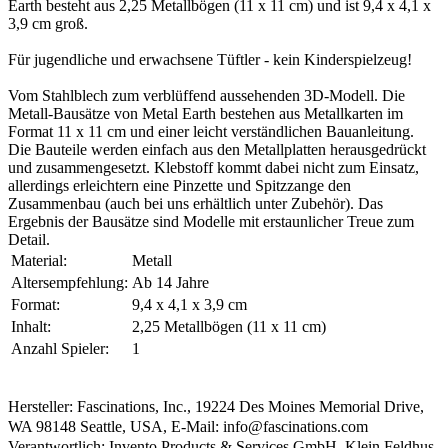
Earth besteht aus 2,25 Metallbögen (11 x 11 cm) und ist 9,4 x 4,1 x
3,9 cm groß.
Für jugendliche und erwachsene Tüftler - kein Kinderspielzeug!
Vom Stahlblech zum verblüffend aussehenden 3D-Modell. Die
Metall-Bausätze von Metal Earth bestehen aus Metallkarten im
Format 11 x 11 cm und einer leicht verständlichen Bauanleitung.
Die Bauteile werden einfach aus den Metallplatten herausgedrückt
und zusammengesetzt. Klebstoff kommt dabei nicht zum Einsatz,
allerdings erleichtern eine Pinzette und Spitzzange den
Zusammenbau (auch bei uns erhältlich unter Zubehör). Das
Ergebnis der Bausätze sind Modelle mit erstaunlicher Treue zum
Detail.
Material:
Metall
Altersempfehlung:
Ab 14 Jahre
Format:
9,4 x 4,1 x 3,9 cm
Inhalt:
2,25 Metallbögen (11 x 11 cm)
Anzahl Spieler:
1
Hersteller: Fascinations, Inc., 19224 Des Moines Memorial Drive,
WA 98148 Seattle, USA, E-Mail: info@fascinations.com
Verantwortlich: Invento Products & Services GmbH, Klein Feldhus