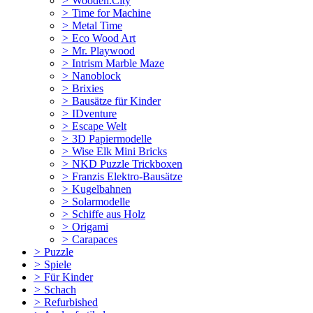
>
Wooden.City
>
Time for Machine
>
Metal Time
>
Eco Wood Art
>
Mr. Playwood
>
Intrism Marble Maze
>
Nanoblock
>
Brixies
>
Bausätze für Kinder
>
IDventure
>
Escape Welt
>
3D Papiermodelle
>
Wise Elk Mini Bricks
>
NKD Puzzle Trickboxen
>
Franzis Elektro-Bausätze
>
Kugelbahnen
>
Solarmodelle
>
Schiffe aus Holz
>
Origami
>
Carapaces
>
Puzzle
>
Spiele
>
Für Kinder
>
Schach
>
Refurbished