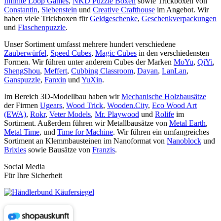
Infinite Loop Games
,
NKD Puzzle Boxen
sowie Trickboxen von
Constantin
,
Siebenstein
und
Creative Crafthouse
im Angebot. Wir
haben viele Trickboxen für
Geldgeschenke
,
Geschenkverpackungen
und
Flaschenpuzzle
.
Unser Sortiment umfasst mehrere hundert verschiedene
Zauberwürfel
,
Speed Cubes
,
Magic Cubes
in den verschiedensten
Formen. Wir führen unter anderem Cubes der Marken
MoYu
,
QiYi
,
ShengShou
,
Meffert
,
Cubbing Classroom
,
Dayan
,
LanLan
,
Ganspuzzle
,
Fanxin
und
YuXin
.
Im Bereich 3D-Modellbau haben wir
Mechanische Holzbausätze
der Firmen
Ugears
,
Wood Trick
,
Wooden.City
,
Eco Wood Art
(EWA)
,
Rokr
,
Veter Models
,
Mr. Playwood
und
Rolife
im
Sortiment. Außerdem führen wir Metallbausätze von
Metal Earth
,
Metal Time
, und
Time for Machine
. Wir führen ein umfangreiches
Sortiment an Klemmbausteinen im Nanoformat von
Nanoblock
und
Brixies
sowie Bausätze von
Franzis
.
Social Media
Für Ihre Sicherheit