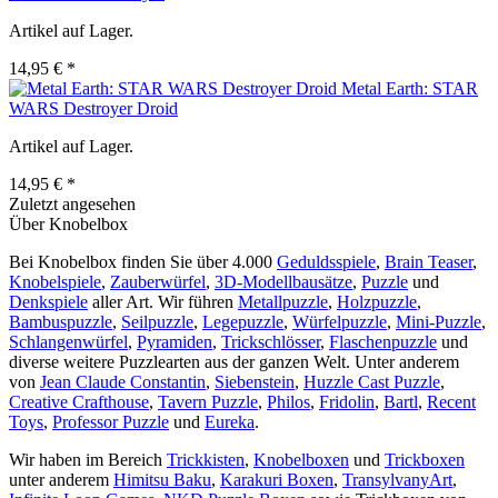
Artikel auf Lager.
14,95 € *
Metal Earth: STAR
WARS Destroyer Droid
Artikel auf Lager.
14,95 € *
Zuletzt angesehen
Über Knobelbox
Bei Knobelbox finden Sie über 4.000
Geduldsspiele
,
Brain Teaser
,
Knobelspiele
,
Zauberwürfel
,
3D-Modellbausätze
,
Puzzle
und
Denkspiele
aller Art. Wir führen
Metallpuzzle
,
Holzpuzzle
,
Bambuspuzzle
,
Seilpuzzle
,
Legepuzzle
,
Würfelpuzzle
,
Mini-Puzzle
,
Schlangenwürfel
,
Pyramiden
,
Trickschlösser
,
Flaschenpuzzle
und
diverse weitere Puzzlearten aus der ganzen Welt. Unter anderem
von
Jean Claude Constantin
,
Siebenstein
,
Huzzle Cast Puzzle
,
Creative Crafthouse
,
Tavern Puzzle
,
Philos
,
Fridolin
,
Bartl
,
Recent
Toys
,
Professor Puzzle
und
Eureka
.
Wir haben im Bereich
Trickkisten
,
Knobelboxen
und
Trickboxen
unter anderem
Himitsu Baku
,
Karakuri Boxen
,
TransylvanyArt
,