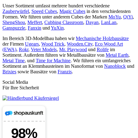
Unser Sortiment umfasst mehrere hundert verschiedene
Zauberwürfel
,
Speed Cubes
,
Magic Cubes
in den verschiedensten
Formen. Wir führen unter anderem Cubes der Marken
MoYu
,
QiYi
,
ShengShou
,
Meffert
,
Cubbing Classroom
,
Dayan
,
LanLan
,
Ganspuzzle
,
Fanxin
und
YuXin
.
Im Bereich 3D-Modellbau haben wir
Mechanische Holzbausätze
der Firmen
Ugears
,
Wood Trick
,
Wooden.City
,
Eco Wood Art
(EWA)
,
Rokr
,
Veter Models
,
Mr. Playwood
und
Rolife
im
Sortiment. Außerdem führen wir Metallbausätze von
Metal Earth
,
Metal Time
, und
Time for Machine
. Wir führen ein umfangreiches
Sortiment an Klemmbausteinen im Nanoformat von
Nanoblock
und
Brixies
sowie Bausätze von
Franzis
.
Social Media
Für Ihre Sicherheit