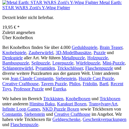
Metal Earth:
STAR WARS Zorii's Y-Wing Fighter
Derzeit leider nicht lieferbar.
19,95 € *
Zuletzt angesehen
Über Knobelbox
Bei Knobelbox finden Sie über 4.000
Geduldsspiele
,
Brain Teaser
,
Knobelspiele
,
Zauberwürfel
,
3D-Modellbausätze
,
Puzzle
und
Denkspiele
aller Art. Wir führen
Metallpuzzle
,
Holzpuzzle
,
Bambuspuzzle
,
Seilpuzzle
,
Legepuzzle
,
Würfelpuzzle
,
Mini-Puzzle
,
Schlangenwürfel
,
Pyramiden
,
Trickschlösser
,
Flaschenpuzzle
und
diverse weitere Puzzlearten aus der ganzen Welt. Unter anderem
von
Jean Claude Constantin
,
Siebenstein
,
Huzzle Cast Puzzle
,
Creative Crafthouse
,
Tavern Puzzle
,
Philos
,
Fridolin
,
Bartl
,
Recent
Toys
,
Professor Puzzle
und
Eureka
.
Wir haben im Bereich
Trickkisten
,
Knobelboxen
und
Trickboxen
unter anderem
Himitsu Baku
,
Karakuri Boxen
,
TransylvanyArt
,
Infinite Loop Games
,
NKD Puzzle Boxen
sowie Trickboxen von
Constantin
,
Siebenstein
und
Creative Crafthouse
im Angebot. Wir
haben viele Trickboxen für
Geldgeschenke
,
Geschenkverpackungen
und
Flaschenpuzzle
.