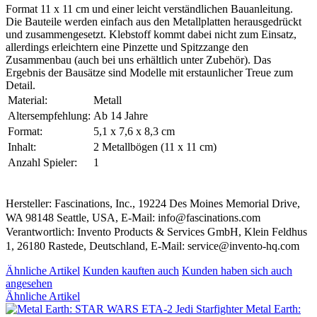
Format 11 x 11 cm und einer leicht verständlichen Bauanleitung.
Die Bauteile werden einfach aus den Metallplatten herausgedrückt
und zusammengesetzt. Klebstoff kommt dabei nicht zum Einsatz,
allerdings erleichtern eine Pinzette und Spitzzange den
Zusammenbau (auch bei uns erhältlich unter Zubehör). Das
Ergebnis der Bausätze sind Modelle mit erstaunlicher Treue zum
Detail.
Material:
Metall
Altersempfehlung:
Ab 14 Jahre
Format:
5,1 x 7,6 x 8,3 cm
Inhalt:
2 Metallbögen (11 x 11 cm)
Anzahl Spieler:
1
Hersteller: Fascinations, Inc., 19224 Des Moines Memorial Drive,
WA 98148 Seattle, USA, E-Mail: info@fascinations.com
Verantwortlich: Invento Products & Services GmbH, Klein Feldhus
1, 26180 Rastede, Deutschland, E-Mail: service@invento-hq.com
Ähnliche Artikel
Kunden kauften auch
Kunden haben sich auch
angesehen
Ähnliche Artikel
Metal Earth: