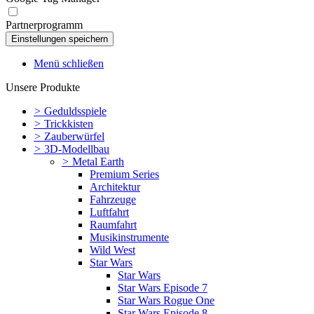
Partnerprogramm
Menü schließen
Unsere Produkte
>
Geduldsspiele
>
Trickkisten
>
Zauberwürfel
>
3D-Modellbau
>
Metal Earth
Premium Series
Architektur
Fahrzeuge
Luftfahrt
Raumfahrt
Musikinstrumente
Wild West
Star Wars
Star Wars
Star Wars Episode 7
Star Wars Rogue One
Star Wars Episode 8