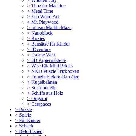
>
Wooden.City
>
Time for Machine
>
Metal Time
>
Eco Wood Art
>
Mr. Playwood
>
Intrism Marble Maze
>
Nanoblock
>
Brixies
>
Bausätze für Kinder
>
IDventure
>
Escape Welt
>
3D Papiermodelle
>
Wise Elk Mini Bricks
>
NKD Puzzle Trickboxen
>
Franzis Elektro-Bausätze
>
Kugelbahnen
>
Solarmodelle
>
Schiffe aus Holz
>
Origami
>
Carapaces
>
Puzzle
>
Spiele
>
Für Kinder
>
Schach
>
Refurbished