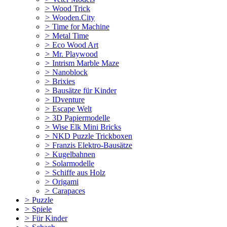
>
Wood Trick
>
Wooden.City
>
Time for Machine
>
Metal Time
>
Eco Wood Art
>
Mr. Playwood
>
Intrism Marble Maze
>
Nanoblock
>
Brixies
>
Bausätze für Kinder
>
IDventure
>
Escape Welt
>
3D Papiermodelle
>
Wise Elk Mini Bricks
>
NKD Puzzle Trickboxen
>
Franzis Elektro-Bausätze
>
Kugelbahnen
>
Solarmodelle
>
Schiffe aus Holz
>
Origami
>
Carapaces
>
Puzzle
>
Spiele
>
Für Kinder