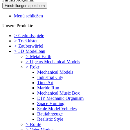
Menü schließen
Unsere Produkte
>
Geduldsspiele
>
Trickkisten
>
Zauberwürfel
>
3D-Modellbau
>
Metal Earth
>
Ugears Mechanical Models
>
Rokr
Mechanical Models
Industrial City
Time Art
Marble Run
Mechanical Music Box
DIY Mechanic Organism
Space Hunting
Scale Model Vehicles
Baufahrzeuge
Realistic Style
>
Rolife
>
Veter Models