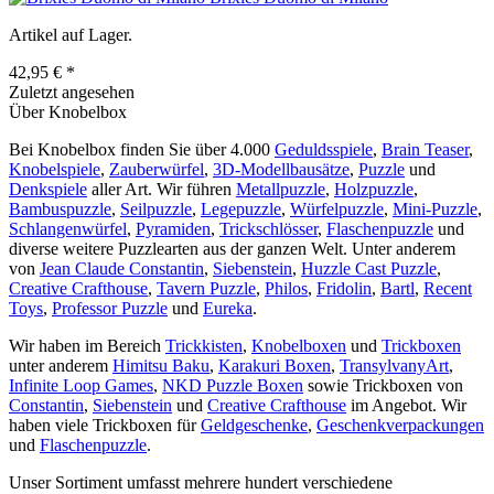
Artikel auf Lager.
42,95 € *
Zuletzt angesehen
Über Knobelbox
Bei Knobelbox finden Sie über 4.000
Geduldsspiele
,
Brain Teaser
,
Knobelspiele
,
Zauberwürfel
,
3D-Modellbausätze
,
Puzzle
und
Denkspiele
aller Art. Wir führen
Metallpuzzle
,
Holzpuzzle
,
Bambuspuzzle
,
Seilpuzzle
,
Legepuzzle
,
Würfelpuzzle
,
Mini-Puzzle
,
Schlangenwürfel
,
Pyramiden
,
Trickschlösser
,
Flaschenpuzzle
und
diverse weitere Puzzlearten aus der ganzen Welt. Unter anderem
von
Jean Claude Constantin
,
Siebenstein
,
Huzzle Cast Puzzle
,
Creative Crafthouse
,
Tavern Puzzle
,
Philos
,
Fridolin
,
Bartl
,
Recent
Toys
,
Professor Puzzle
und
Eureka
.
Wir haben im Bereich
Trickkisten
,
Knobelboxen
und
Trickboxen
unter anderem
Himitsu Baku
,
Karakuri Boxen
,
TransylvanyArt
,
Infinite Loop Games
,
NKD Puzzle Boxen
sowie Trickboxen von
Constantin
,
Siebenstein
und
Creative Crafthouse
im Angebot. Wir
haben viele Trickboxen für
Geldgeschenke
,
Geschenkverpackungen
und
Flaschenpuzzle
.
Unser Sortiment umfasst mehrere hundert verschiedene