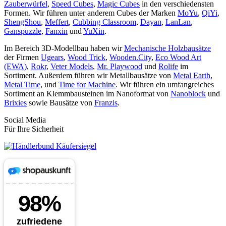
Zauberwürfel
,
Speed Cubes
,
Magic Cubes
in den verschiedensten
Formen. Wir führen unter anderem Cubes der Marken
MoYu
,
QiYi
,
ShengShou
,
Meffert
,
Cubbing Classroom
,
Dayan
,
LanLan
,
Ganspuzzle
,
Fanxin
und
YuXin
.
Im Bereich 3D-Modellbau haben wir
Mechanische Holzbausätze
der Firmen
Ugears
,
Wood Trick
,
Wooden.City
,
Eco Wood Art
(EWA)
,
Rokr
,
Veter Models
,
Mr. Playwood
und
Rolife
im
Sortiment. Außerdem führen wir Metallbausätze von
Metal Earth
,
Metal Time
, und
Time for Machine
. Wir führen ein umfangreiches
Sortiment an Klemmbausteinen im Nanoformat von
Nanoblock
und
Brixies
sowie Bausätze von
Franzis
.
Social Media
Für Ihre Sicherheit