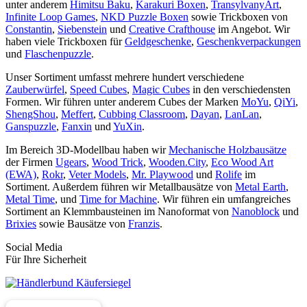
unter anderem
Himitsu Baku
,
Karakuri Boxen
,
TransylvanyArt
,
Infinite Loop Games
,
NKD Puzzle Boxen
sowie Trickboxen von
Constantin
,
Siebenstein
und
Creative Crafthouse
im Angebot. Wir
haben viele Trickboxen für
Geldgeschenke
,
Geschenkverpackungen
und
Flaschenpuzzle
.
Unser Sortiment umfasst mehrere hundert verschiedene
Zauberwürfel
,
Speed Cubes
,
Magic Cubes
in den verschiedensten
Formen. Wir führen unter anderem Cubes der Marken
MoYu
,
QiYi
,
ShengShou
,
Meffert
,
Cubbing Classroom
,
Dayan
,
LanLan
,
Ganspuzzle
,
Fanxin
und
YuXin
.
Im Bereich 3D-Modellbau haben wir
Mechanische Holzbausätze
der Firmen
Ugears
,
Wood Trick
,
Wooden.City
,
Eco Wood Art
(EWA)
,
Rokr
,
Veter Models
,
Mr. Playwood
und
Rolife
im
Sortiment. Außerdem führen wir Metallbausätze von
Metal Earth
,
Metal Time
, und
Time for Machine
. Wir führen ein umfangreiches
Sortiment an Klemmbausteinen im Nanoformat von
Nanoblock
und
Brixies
sowie Bausätze von
Franzis
.
Social Media
Für Ihre Sicherheit