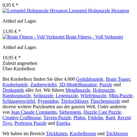
9,95 € *
Lernspiel Holzpuzzle Hexagon
Artikel auf Lager.
13,95 € *
Brain Fitness - Voll Verknotet
Artikel auf Lager.
19,95 € *
Zuletzt angesehen
Über Knobelbox
Bei Knobelbox finden Sie über 4.000
Geduldsspiele
,
Brain Teaser
,
Knobelspiele
,
Zauberwürfel
,
3D-Modellbausätze
,
Puzzle
und
Denkspiele
aller Art. Wir führen
Metallpuzzle
,
Holzpuzzle
,
Bambuspuzzle
,
Seilpuzzle
,
Legepuzzle
,
Würfelpuzzle
,
Mini-Puzzle
,
Schlangenwürfel
,
Pyramiden
,
Trickschlösser
,
Flaschenpuzzle
und
diverse weitere Puzzlearten aus der ganzen Welt. Unter anderem
von
Jean Claude Constantin
,
Siebenstein
,
Huzzle Cast Puzzle
,
Creative Crafthouse
,
Tavern Puzzle
,
Philos
,
Fridolin
,
Bartl
,
Recent
Toys
,
Professor Puzzle
und
Eureka
.
Wir haben im Bereich
Trickkisten
,
Knobelboxen
und
Trickboxen