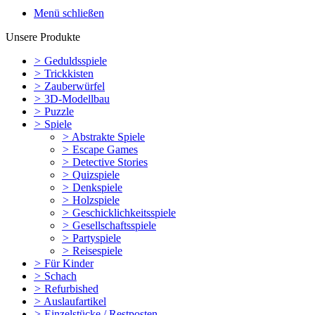
Menü schließen
Unsere Produkte
>
Geduldsspiele
>
Trickkisten
>
Zauberwürfel
>
3D-Modellbau
>
Puzzle
>
Spiele
>
Abstrakte Spiele
>
Escape Games
>
Detective Stories
>
Quizspiele
>
Denkspiele
>
Holzspiele
>
Geschicklichkeitsspiele
>
Gesellschaftsspiele
>
Partyspiele
>
Reisespiele
>
Für Kinder
>
Schach
>
Refurbished
>
Auslaufartikel
>
Einzelstücke / Restposten